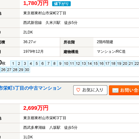
1,780万円
値下がり
東京都東村山市栄町2丁目
地
西武新宿線 久米川駅 徒歩5分
2LDK
り
36.27㎡
2階/6階建
面積
所在階
1979年12月
マンション/RC造
月
建物構造
0
枚
市栄町3丁目の中古マンション
2,699万円
東京都東村山市栄町3丁目
地
西武多摩湖線 八坂駅 徒歩5分
1LDK
り