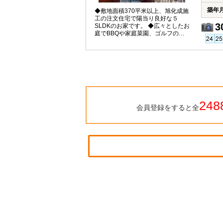
築年
◆敷地面積370平米以上、旭化成施
工の注文住宅で陽当り良好な５
3
SLDKのお家です。 ◆広々としたお
庭でBBQや家庭菜園、ゴルフの練
習も楽しめます。
248
会員登録をすると全