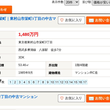
表示件数
並び順
栄町｜東村山市栄町3丁目の中古マ
山市
ふじみ野市
富士見市
志木市
新座市
朝霞市
1,480万円
東京都東村山市栄町3丁目
地
西武多摩湖線 八坂駅 徒歩7分
3DK
り
53.46㎡
1階/4階建
面積
所在階
1985年9月
マンション/RC造
月
建物構造
7
枚
2丁目の中古マンション