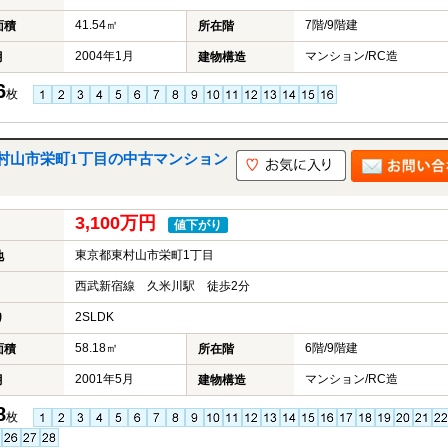
41.54㎡
7階/9階建
面積
所在階
2004年1月
マンション/RC造
月
建物構造
6
枚
村山市栄町1丁目の中古マンション
3,100万円
値下がり
東京都東村山市栄町1丁目
地
西武新宿線 久米川駅 徒歩2分
2SLDK
り
58.18㎡
6階/9階建
面積
所在階
2001年5月
マンション/RC造
月
建物構造
8
枚