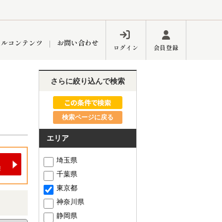
ャルコンテンツ
お問い合わせ
ログイン
会員登録
さらに絞り込んで検索
ペーン
フォーム
インフォメーション
ブログ
検索ページに戻る
エリア
東久留米営業所
埼玉県
千葉県
東京都
神奈川県
するメリット
市
練馬区
静岡県