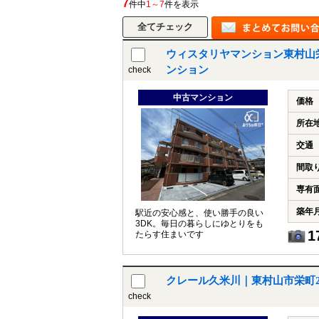
7
件中
1～7
件を表示
ウィスタリヤマンション東村山
所沢市
川越市
入間市
飯能市
狭
ンション
check
東久留米市
小平市
練馬区
中古マンション
価格
所在
交通
間取
専有
築年
駅近の安心感と、使い勝手の良い
3DK。毎日の暮らしにゆとりをも
1
たらす住まいです
クレール久米川｜東村山市栄町
check