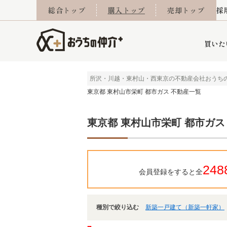
総合トップ
購入トップ
売却トップ
採
買いた
所沢・川越・東村山・西東京の不動産会社おうち
東京都 東村山市栄町 都市ガス 不動産一覧
詳細条件から探す
不動産売却専門館
会社概要
不動産Q&A
ご来店予約
おうちLABO
おうちのリフォーム
スタッフ紹介
オンライン相談予約
マンションカタログ
建築事例
学区から探す
売却査定実績
リフォーム事例
採用
東京都 東村山市栄町 都市ガス
当社お預かり物件
相続
小手指営業所
住み替え
所沢営業所
グループ会社施工物
離婚
東所沢
不動
248
会員登録をすると全
種別で絞り込む
新築一戸建て（新築一軒家）
今月の住宅ローン金利
西東京市
おうちLABO
東久留米市
おうちのリフォーム
当社提携金融機
東村山市