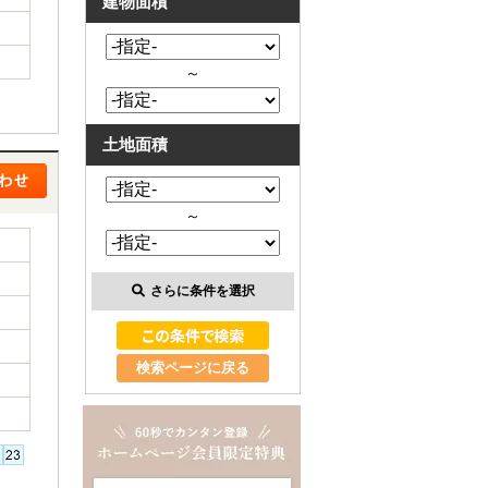
建物面積
～
土地面積
～
さらに条件を選択
検索ページに戻る