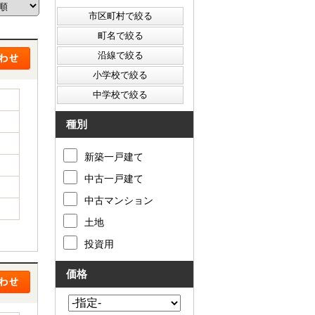
西東京市
東村山市
東大和市
清瀬市
種別
新築一戸建て
中古一戸建て
中古マンション
土地
投資用
価格