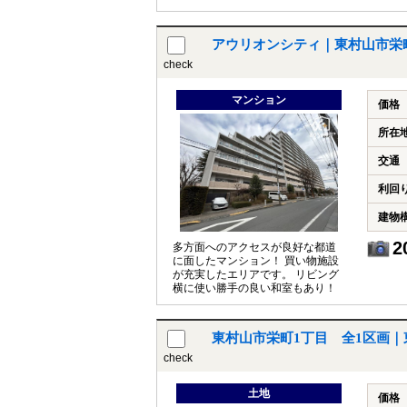
アウリオンシティ｜東村山市栄
check
マンション
価格
所在
交通
利回
建物
2
多方面へのアクセスが良好な都道
に面したマンション！ 買い物施設
が充実したエリアです。 リビング
横に使い勝手の良い和室もあり！
東村山市栄町1丁目 全1区画｜
check
土地
価格