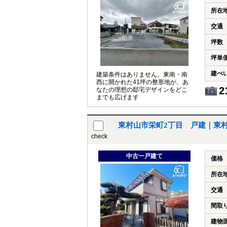
所在
交通
坪数
坪単
建ぺ
建築条件はありません。東南・南
西に開かれた41坪の整形地が、あ
2
なたの理想の邸宅デザインをどこ
までも広げます
東村山市栄町2丁目 戸建｜東
check
中古一戸建て
価格
所在
交通
間取
建物