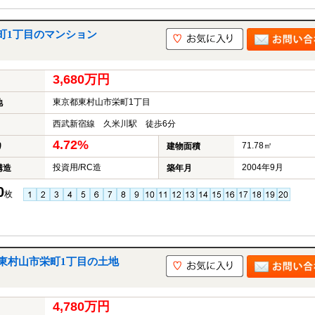
町1丁目のマンション
3,680万円
東京都東村山市栄町1丁目
地
西武新宿線 久米川駅 徒歩6分
4.72%
71.78㎡
り
建物面積
投資用/RC造
2004年9月
構造
築年月
0
枚
東村山市栄町1丁目の土地
4,780万円