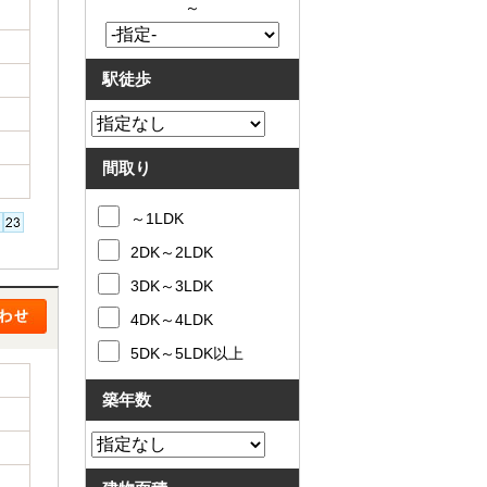
～
駅徒歩
間取り
～1LDK
2DK～2LDK
3DK～3LDK
4DK～4LDK
5DK～5LDK以上
築年数