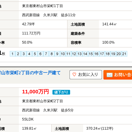
東京都東村山市栄町1丁目
地
西武新宿線 久米川駅 徒歩11分
42.79坪
141.44㎡
土地面積
111.72万円
価
建築条件
50.0%
100.0%
い率
容積率
1
枚
村山市栄町2丁目の中古一戸建て
11,000万円
値下がり
東京都東村山市栄町2丁目
地
西武新宿線 久米川駅 徒歩5分
5SLDK
り
139.81㎡
370.24㎡(112坪)
面積
土地面積