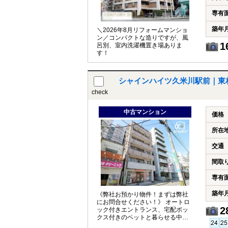
専有
築年
＼2026年8月リフォームマンショ
ン／コンパクトな造りですが、風
1
呂別、室内洗濯機置き場ありま
す！
シャインハイツ久米川駅前｜東
check
中古マンション
価格
所在
交通
間取
専有
築年
《弊社お預かり物件！まずは弊社
にお問合せください！》 オートロ
2
ック付きエントランス、宅配ボッ
クス付きのペットと暮らせる中古
マンションです。