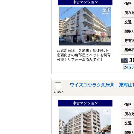
中古マンション
価格
所在
交通
間取
専有
築年
西武新宿線「久米川」駅徒歩5分！
南西向きの角部屋でペットも飼育
3
可能！リフォーム済みです！
ワイズユウラク久米川｜東村山
check
中古マンション
価格
所在
交通
間取