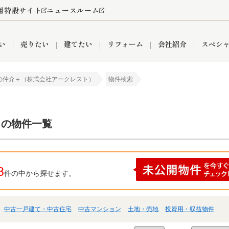
用特設サイト
ニュースルーム
い
売りたい
建てたい
リフォーム
会社紹介
スペシ
の仲介＋（株式会社アークレスト）
物件検索
情報
町名から探す
売却成功実績
売却査定依頼
おうちパークくらぶ
【埼玉】補助金・助成金
お客様の声
お気に入り
よくある質問
なんでもご相談
レンタルスペース
創業の想い
閲覧履歴
売却コラム
プライバシーポリシー
【東京】補助金・助成金
総合不動産の強み
期間限定キャン
検索履歴
査定依頼
 の物件一覧
件
営業所
産買取
リノベーション済み物件
空き家
入間営業所
リースバック
ひばりケ丘営業所
秋津営業所
8
件の中から探せます。
中古一戸建て・中古住宅
中古マンション
土地・売地
投資用・収益物件
関
入間市
おうちパークグループの強み
8代疾病保証付き住宅ローン
狭山市
富士見市
団体信用保険
新座市
購入
清瀬