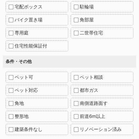
宅配ボックス
駐輪場
バイク置き場
角部屋
専用庭
二世帯住宅
住宅性能保証付
条件・その他
ペット可
ペット相談
ペット対応
都市ガス
角地
南側道路面す
整形地
前道6m以上
建築条件なし
リノベーション済み