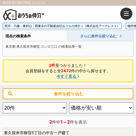
東京都 東久留米市柳窪 コンロ三口
所沢・川越・東村山・西東京の不動産会社おうちの仲介＋（株式会社アークレスト）
物件
現在の検索条件
さらに条件を絞り込む
東京都 東久留米市柳窪 コンロ三口 の検索結果一覧
2件
見つかりました！
会員登録をすると全
2472
件の中から探せます。
今すぐ見る
条件を絞り込む
2
1～2
件中
件を表示
東久留米市柳窪5丁目の中古一戸建て