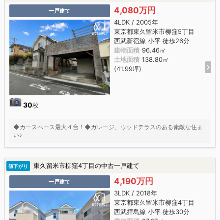
4,080万円
一戸建て
4LDK / 2005年
東京都東久留米市柳窪5丁目
西武新宿線 小平 徒歩26分
建物面積
96.46㎡
土地面積
138.80㎡
(41.99坪)
30
枚
◆カースペース最大４台！◆ガレージ、ウッドテラスのある素敵な住ま
い♪
東久留米市柳窪4丁目の中古一戸建て
値下がり
4,190万円
一戸建て
3LDK / 2018年
東京都東久留米市柳窪4丁目
西武拝島線 小平 徒歩30分