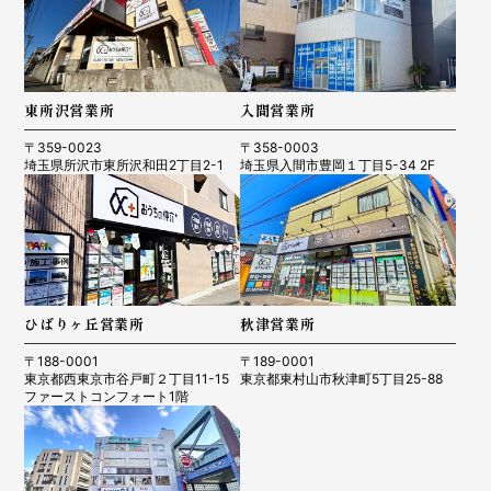
東所沢営業所
入間営業所
〒359-0023
〒358-0003
埼玉県所沢市東所沢和田2丁目2-1
埼玉県入間市豊岡１丁目5-34 2F
ひばりヶ丘営業所
秋津営業所
〒188-0001
〒189-0001
東京都西東京市谷戸町２丁目11-15
東京都東村山市秋津町5丁目25-88
ファーストコンフォート1階