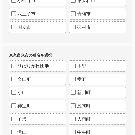
小金井市
東大和市
八王子市
青梅市
国立市
羽村市
東久留米市の町名を選択
ひばりが丘団地
下里
金山町
幸町
小山
新川町
神宝町
浅間町
前沢
大門町
滝山
中央町