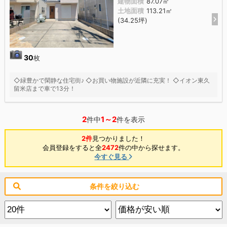
建物面積
87.07㎡
土地面積
113.21㎡
(34.25坪)
30
枚
◇緑豊かで閑静な住宅街♪ ◇お買い物施設が近隣に充実！ ◇イオン東久
留米店まで車で13分！
2
1～2
件中
件を表示
2件
見つかりました！
会員登録をすると全
2472
件の中から探せます。
今すぐ見る
条件を絞り込む