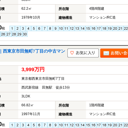
り
62.2㎡
4階/8階建
面積
所在階
1978年10月
マンション/RC造
月
建物構造
0
枚
｜西東京市田無町7丁目の中古マン
3,999万円
東京都西東京市田無町7丁目
地
西武新宿線 田無駅 徒歩13分
3LDK
り
66.82㎡
1階/6階建
面積
所在階
1997年11月
マンション/RC造
月
建物構造
0
枚