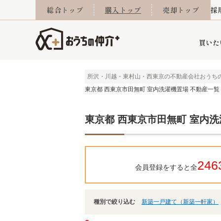
総合トップ
購入トップ
売却トップ
採
買いた
所沢・川越・東村山・西東京の不動産会社おうち
東京都 西東京市田無町 室内洗濯機置場 不動産一覧
詳細条件から探す
不動産売却専門館
会社概要
不動産Q&A
ご来店予約
おうちLABO
おうちのリフォーム
スタッフ紹介
オンライン相談予約
マンションカタログ
建築事例
学区から探す
売却査定実績
リフォーム事例
採用
東京都 西東京市田無町 室内洗
当社お預かり物件
相続
小手指営業所
住み替え
所沢営業所
グループ会社施工物
離婚
東所沢
不動
246
会員登録をすると全
種別で絞り込む
新築一戸建て（新築一軒家）
今月の住宅ローン金利
西東京市
おうちLABO
東久留米市
おうちのリフォーム
当社提携金融機
東村山市