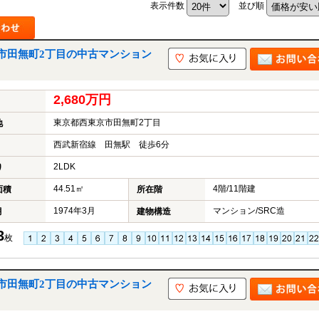
表示件数
並び順
市田無町2丁目の中古マンション
山市
ふじみ野市
富士見市
志木市
新座市
朝霞市
2,680万円
東京都西東京市田無町2丁目
地
西武新宿線 田無駅 徒歩6分
2LDK
り
44.51㎡
4階/11階建
面積
所在階
1974年3月
マンション/SRC造
月
建物構造
3
枚
市田無町2丁目の中古マンション