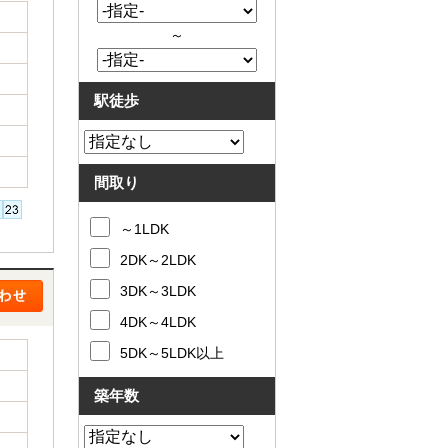
～
駅徒歩
間取り
～1LDK
2DK～2LDK
3DK～3LDK
4DK～4LDK
5DK～5LDK以上
築年数