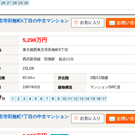
京市田無町6丁目の中古マンション
5,298万円
東京都西東京市田無町6丁目
地
西武新宿線 田無駅 徒歩11分
2SLDK
り
65.54㎡
2階/11階建
面積
所在階
1997年9月
マンション/SRC造
月
建物構造
7
枚
京市田無町7丁目の中古マンション