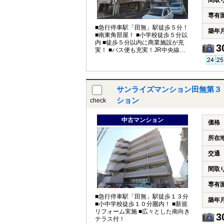
間取
専有
■急行停車駅「田無」駅徒歩５分！
築年
■南東角部屋！ ■小学校徒歩５分以
内 ■徒歩５分以内に商業施設が充
3
実！ ■バス便も充実！JR中央線駅
へも快適アクセス♪
サンライズマンション田無第３
ション
check
中古マンション
価格
所在
交通
間取
専有
■急行停車駅「田無」駅徒歩１３分
築年
■小中学校徒歩１０分圏内！ ■新規
リフォーム実施 ■広々とした南向き
3
テラス付！