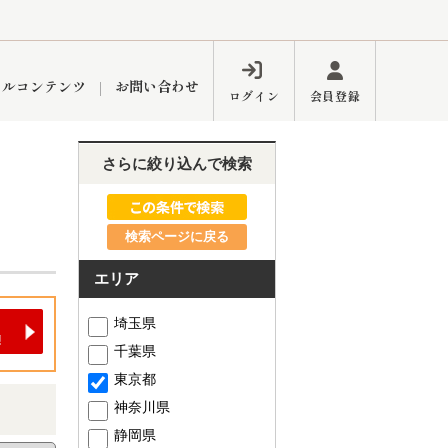
ャルコンテンツ
お問い合わせ
ログイン
会員登録
さらに絞り込んで検索
ペーン
フォーム
インフォメーション
ブログ
検索ページに戻る
エリア
東久留米営業所
埼玉県
千葉県
東京都
神奈川県
するメリット
市
練馬区
静岡県