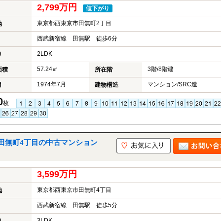
2,799万円
値下がり
東京都西東京市田無町2丁目
地
西武新宿線 田無駅 徒歩6分
2LDK
り
57.24㎡
3階/8階建
面積
所在階
1974年7月
マンション/SRC造
月
建物構造
0
枚
田無町4丁目の中古マンション
3,599万円
東京都西東京市田無町4丁目
地
西武新宿線 田無駅 徒歩5分
3LDK