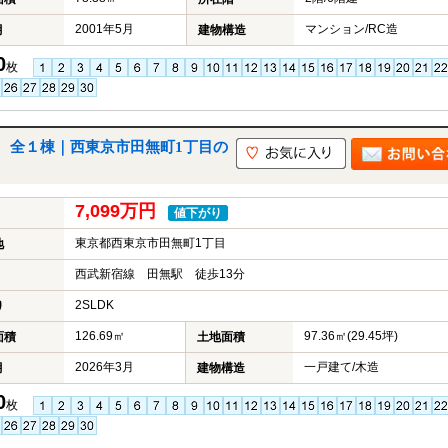
2001年5月
マンション/RC造
月
建物構造
0
枚
 全１棟｜西東京市田無町1丁目の
7,099万円
値下がり
東京都西東京市田無町1丁目
地
西武新宿線 田無駅 徒歩13分
2SLDK
り
126.69㎡
97.36㎡(29.45坪)
面積
土地面積
2026年3月
一戸建て/木造
月
建物構造
0
枚