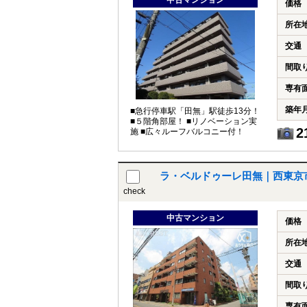
中古マンション
価格
所在
交通
間取
専有
築年
■急行停車駅「田無」駅徒歩13分！
■５階角部屋！ ■リノベーション実
2
施 ■広々ルーフバルコニー付！
ラ・ベルドゥーレ田無｜西東京
check
中古マンション
価格
所在
交通
間取
専有