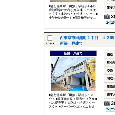
■急行停車駅「田無」駅徒歩4分の
築年
通勤通学に便利な好立地 ～バス便
も充実！多路線へも快適アクセス ■
3
小学校徒歩5分！ ■商業施設が徒歩
5分以内に充実！
西東京市田無町１丁目 １２期
新築一戸建て
check
新築一戸建て
価格
所在
交通
間取
建物
築年
■急行停車駅「田無」駅徒歩１３
分！ ■前面南道路！陽当たり良好 ■
3
バス便充実！３路線へ快適アクセ
スＯＫ ■スーパーやコンビニも徒歩
１０分以内充実