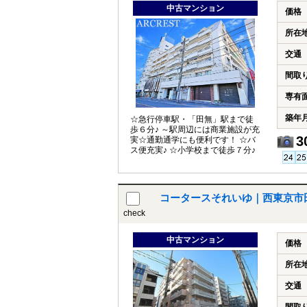
中古マンション
価格
所在
交通
間取
専有
築年
☆急行停車駅・「田無」駅まで徒
歩６分♪ ～駅周辺には商業施設が充
3
実☆通勤通学にも便利です！ ☆バ
ス便充実♪ ☆小学校まで徒歩７分♪
コータースそれいゆ｜西東京市
check
中古マンション
価格
所在
交通