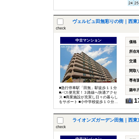
ヴェルビュ田無彩りの街｜西東
check
中古マンション
価格
所在
交通
間取
専有
■急行停車駅「田無」駅徒歩１１分
築年
■バス便充実！３路線へ快適アクセ
ス ■商業施設が充実し日々の暮らし
1
をサポート ■小中学校徒歩１０分以
内！
ライオンズガーデン田無｜西東
check