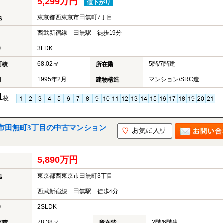
5,299万円
値下がり
東京都西東京市田無町7丁目
地
西武新宿線 田無駅 徒歩19分
3LDK
り
68.02㎡
5階/7階建
面積
所在階
1995年2月
マンション/SRC造
月
建物構造
1
枚
市田無町3丁目の中古マンション
5,890万円
東京都西東京市田無町3丁目
地
西武新宿線 田無駅 徒歩4分
2SLDK
り
78.38㎡
2階/6階建
面積
所在階