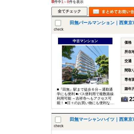
8
件中
1～8
件を表示
田無パールマンション｜西東京
所沢市
川越市
入間市
飯能市
狭
check
東久留米市
小平市
練馬区
中古マンション
価格
所在
交通
間取
専有
築年
■『田無』駅まで徒歩６分～通勤通
学にも便利 ■バス便利用で複数路線
2
利用可能 ～吉祥寺へもアクセス可
能！ ■日々のお買い物にも便利な商
業施設が充実の立地
田無マーシャンハイツ｜西東京
check