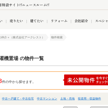
用特設サイト
ニュースルーム
い
売りたい
建てたい
リフォーム
会社紹介
スペシ
の仲介＋（株式会社アークレスト）
物件検索
情報
町名から探す
売却成功実績
売却査定依頼
おうちパークくらぶ
【埼玉】補助金・助成金
お客様の声
お気に入り
よくある質問
なんでもご相談
レンタルスペース
創業の想い
閲覧履歴
売却コラム
プライバシーポリシー
【東京】補助金・助成金
総合不動産の強み
期間限定キャン
検索履歴
査定依頼
濯機置場 の物件一覧
件
営業所
産買取
リノベーション済み物件
空き家
入間営業所
リースバック
ひばりケ丘営業所
秋津営業所
3
件の中から探せます。
中古一戸建て・中古住宅
中古マンション
土地・売地
投資用・収益物件
関
入間市
おうちパークグループの強み
8代疾病保証付き住宅ローン
狭山市
富士見市
団体信用保険
新座市
購入
清瀬