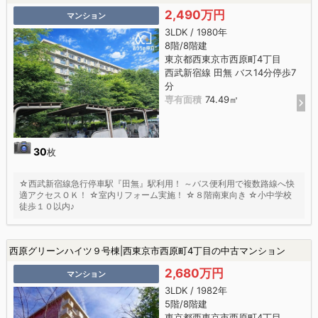
2,490万円
マンション
3LDK / 1980年
8階/8階建
東京都西東京市西原町4丁目
西武新宿線 田無 バス14分停歩7
分
専有面積
74.49㎡
30
枚
☆西武新宿線急行停車駅『田無』駅利用！ ～バス便利用で複数路線へ快
適アクセスＯＫ！ ☆室内リフォーム実施！ ☆８階南東向き ☆小中学校
徒歩１０以内♪
西原グリーンハイツ９号棟|西東京市西原町4丁目の中古マンション
2,680万円
マンション
3LDK / 1982年
5階/8階建
東京都西東京市西原町4丁目