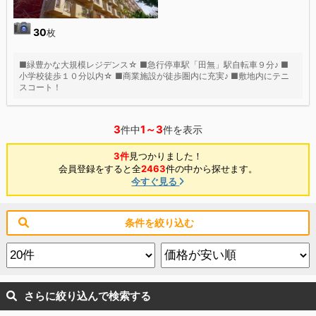
30
枚
■緑豊かな大規模レジデンス☆ ■急行停車駅「田無」駅自転車９分♪ ■
小学校徒歩１０分以内☆ ■商業施設が徒歩圏内に充実♪ ■敷地内にテニ
スコート！
3
1～3
件中
件を表示
3件
見つかりました！
会員登録をすると全
2463
件の中から探せます。
今すぐ見る
条件を絞り込む
さらに絞り込んで検索する