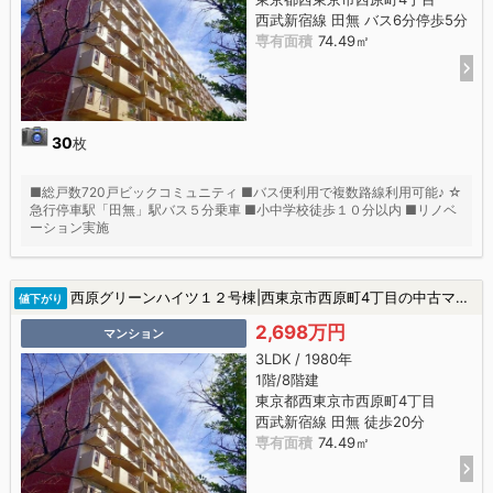
西武新宿線 田無 バス6分停歩5分
専有面積
74.49㎡
30
枚
■総戸数720戸ビックコミュニティ ■バス便利用で複数路線利用可能♪ ☆
急行停車駅「田無」駅バス５分乗車 ■小中学校徒歩１０分以内 ■リノベ
ーション実施
西原グリーンハイツ１２号棟|西東京市西原町4丁目の中古マンション
値下がり
2,698万円
マンション
3LDK / 1980年
1階/8階建
東京都西東京市西原町4丁目
西武新宿線 田無 徒歩20分
専有面積
74.49㎡