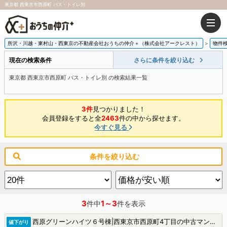
東京都 西東京市西原町 バス・トイレ別
所沢・川越・東村山・西東京の不動産会社おうちの仲介＋（株式会社アークレスト）
物件
現在の検索条件
さらに条件を絞り込む
東京都 西東京市西原町 バス・トイレ別 の検索結果一覧
3件
見つかりました！
会員登録をすると全
2463
件の中から探せます。
今すぐ見る
条件を絞り込む
3
1～3
件中
件を表示
西原グリーンハイツ６号棟|西東京市西原町4丁目の中古マンション
値下がり