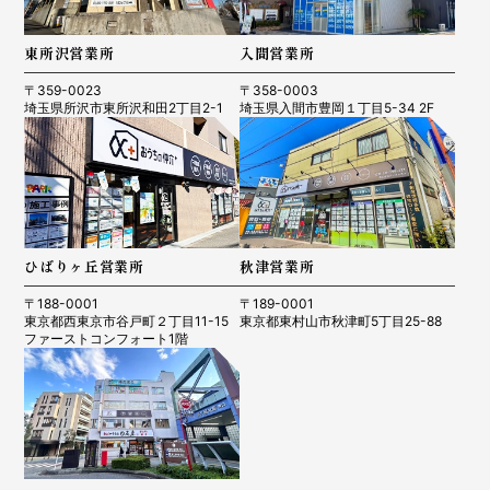
東所沢営業所
入間営業所
〒359-0023
〒358-0003
埼玉県所沢市東所沢和田2丁目2-1
埼玉県入間市豊岡１丁目5-34 2F
ひばりヶ丘営業所
秋津営業所
〒188-0001
〒189-0001
東京都西東京市谷戸町２丁目11-15
東京都東村山市秋津町5丁目25-88
ファーストコンフォート1階