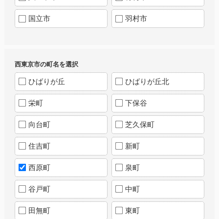
国立市
羽村市
西東京市の町名を選択
ひばりが丘
ひばりが丘北
栄町
下保谷
向台町
芝久保町
住吉町
新町
西原町
泉町
谷戸町
中町
田無町
東町