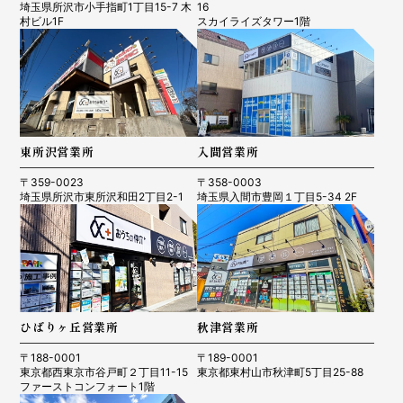
埼玉県所沢市小手指町1丁目15-7 木
16
村ビル1F
スカイライズタワー1階
東所沢営業所
入間営業所
〒359-0023
〒358-0003
埼玉県所沢市東所沢和田2丁目2-1
埼玉県入間市豊岡１丁目5-34 2F
ひばりヶ丘営業所
秋津営業所
〒188-0001
〒189-0001
東京都西東京市谷戸町２丁目11-15
東京都東村山市秋津町5丁目25-88
ファーストコンフォート1階