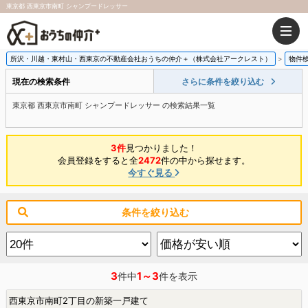
東京都 西東京市南町 シャンプードレッサー
所沢・川越・東村山・西東京の不動産会社おうちの仲介＋（株式会社アークレスト）
物件
現在の検索条件
さらに条件を絞り込む
東京都 西東京市南町 シャンプードレッサー の検索結果一覧
3件
見つかりました！
会員登録をすると全
2472
件の中から探せます。
今すぐ見る
条件を絞り込む
3
1～3
件中
件を表示
西東京市南町2丁目の新築一戸建て