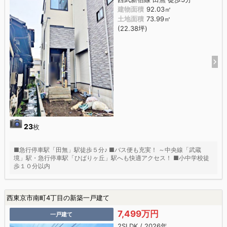
建物面積
92.03㎡
土地面積
73.99㎡
(22.38坪)
23
枚
■急行停車駅「田無」駅徒歩５分♪ ■バス便も充実！ ～中央線「武蔵
境」駅・急行停車駅「ひばりヶ丘」駅へも快適アクセス！ ■小中学校徒
歩１０分以内
西東京市南町4丁目の新築一戸建て
7,499万円
一戸建て
2SLDK / 2026年