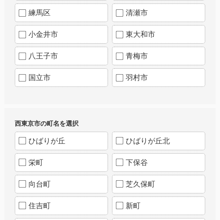
練馬区
清瀬市
小金井市
東大和市
八王子市
青梅市
国立市
羽村市
西東京市の町名を選択
ひばりが丘
ひばりが丘北
栄町
下保谷
向台町
芝久保町
住吉町
新町