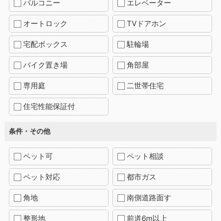
バルコニー
エレベーター
オートロック
TVドアホン
宅配ボックス
駐輪場
バイク置き場
角部屋
専用庭
二世帯住宅
住宅性能保証付
条件・その他
ペット可
ペット相談
ペット対応
都市ガス
角地
南側道路面す
整形地
前道6m以上