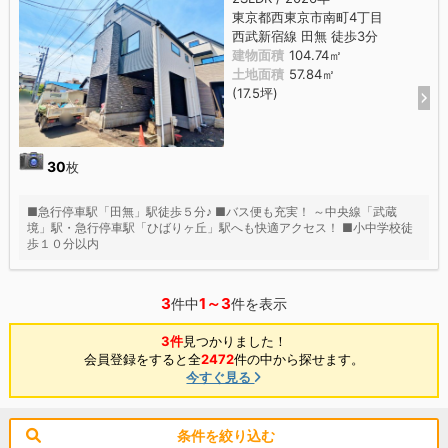
東京都西東京市南町4丁目
西武新宿線 田無 徒歩3分
建物面積
104.74㎡
土地面積
57.84㎡
(17.5坪)
30
枚
■急行停車駅「田無」駅徒歩５分♪ ■バス便も充実！ ～中央線「武蔵
境」駅・急行停車駅「ひばりヶ丘」駅へも快適アクセス！ ■小中学校徒
歩１０分以内
3
1～3
件中
件を表示
3件
見つかりました！
会員登録をすると全
2472
件の中から探せます。
今すぐ見る
条件を絞り込む