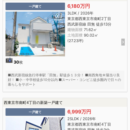
6,180万円
一戸建て
3LDK / 2026年
東京都西東京市南町2丁目
西武新宿線 田無 徒歩13分
建物面積
71.62㎡
土地面積
90.02㎡
(27.23坪)
30
枚
■西武新宿線急行停車駅「田無」駅徒歩１３分！ ■南西角地☆陽当り良
好！ ■小・中学校徒歩10分以内 ■スーパー・コンビニ徒歩圏内で日々の
暮らしをサポート
西東京市南町4丁目の新築一戸建て
6,999万円
一戸建て
2SLDK / 2026年
東京都西東京市南町4丁目
西武新宿線 田無 徒歩3分