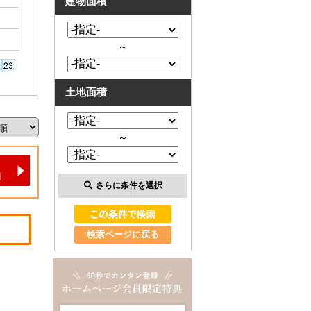
建物面積
～
土地面積
～
さらに条件を選択
検索ページに戻る