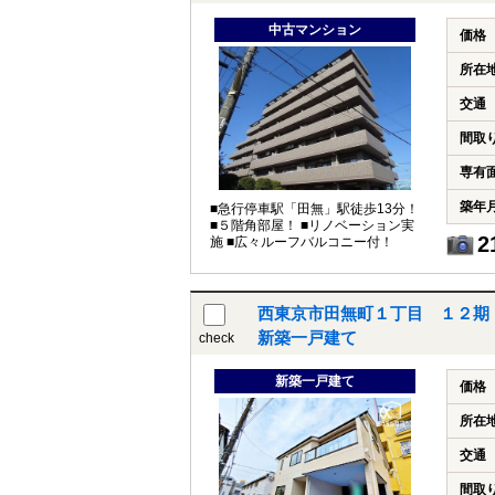
中古マンション
価格
所在
交通
間取
専有
築年
■急行停車駅「田無」駅徒歩13分！
■５階角部屋！ ■リノベーション実
2
施 ■広々ルーフバルコニー付！
西東京市田無町１丁目 １２期
新築一戸建て
check
新築一戸建て
価格
所在
交通
間取