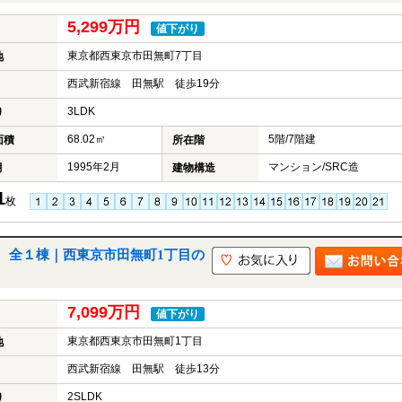
5,299万円
値下がり
東京都西東京市田無町7丁目
地
西武新宿線 田無駅 徒歩19分
3LDK
り
68.02㎡
5階/7階建
面積
所在階
1995年2月
マンション/SRC造
月
建物構造
1
枚
 全１棟｜西東京市田無町1丁目の
7,099万円
値下がり
東京都西東京市田無町1丁目
地
西武新宿線 田無駅 徒歩13分
2SLDK
り