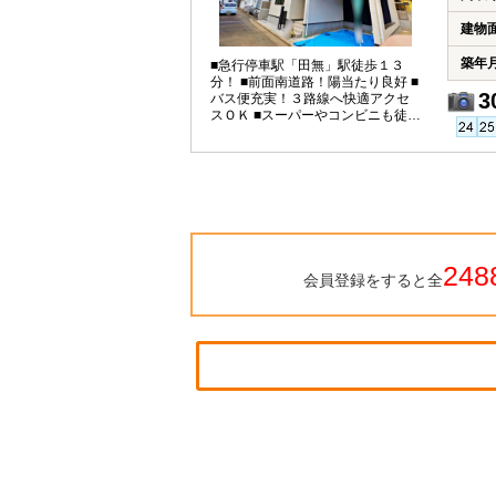
建物
築年
■急行停車駅「田無」駅徒歩１３
分！ ■前面南道路！陽当たり良好 ■
3
バス便充実！３路線へ快適アクセ
スＯＫ ■スーパーやコンビニも徒歩
１０分以内充実
248
会員登録をすると全