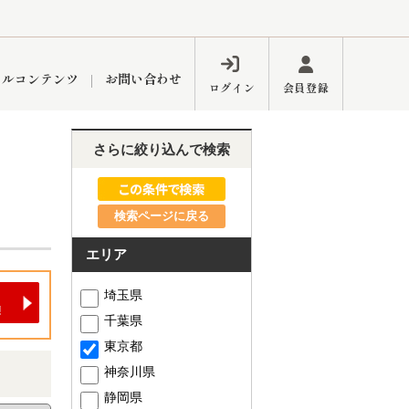
ャルコンテンツ
お問い合わせ
ログイン
会員登録
さらに絞り込んで検索
ペーン
フォーム
インフォメーション
ブログ
検索ページに戻る
エリア
東久留米営業所
埼玉県
千葉県
東京都
神奈川県
するメリット
市
練馬区
静岡県