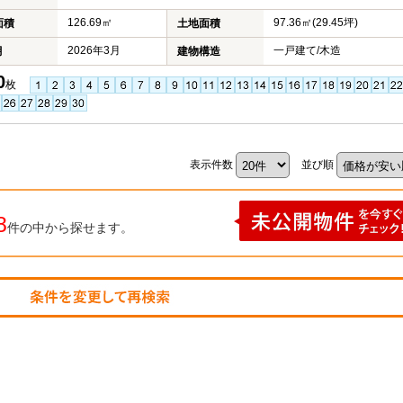
126.69㎡
97.36㎡(29.45坪)
面積
土地面積
2026年3月
一戸建て/木造
月
建物構造
0
枚
表示件数
並び順
8
件の中から探せます。