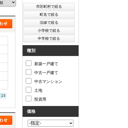
西東京市
東村山市
東大和市
清瀬市
種別
新築一戸建て
中古一戸建て
中古マンション
土地
投資用
価格