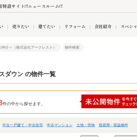
用特設サイト
ニュースルーム
い
売りたい
建てたい
リフォーム
会社紹介
スペシ
の仲介＋（株式会社アークレスト）
物件検索
情報
町名から探す
売却成功実績
売却査定依頼
おうちパークくらぶ
【埼玉】補助金・助成金
お客様の声
お気に入り
よくある質問
なんでもご相談
レンタルスペース
創業の想い
閲覧履歴
売却コラム
プライバシーポリシー
【東京】補助金・助成金
総合不動産の強み
期間限定キャン
検索履歴
査定依頼
スダウン の物件一覧
件
営業所
産買取
リノベーション済み物件
空き家
入間営業所
リースバック
ひばりケ丘営業所
秋津営業所
8
件の中から探せます。
中古一戸建て・中古住宅
中古マンション
土地・売地
投資用・収益物件
関
入間市
おうちパークグループの強み
8代疾病保証付き住宅ローン
狭山市
富士見市
団体信用保険
新座市
購入
清瀬