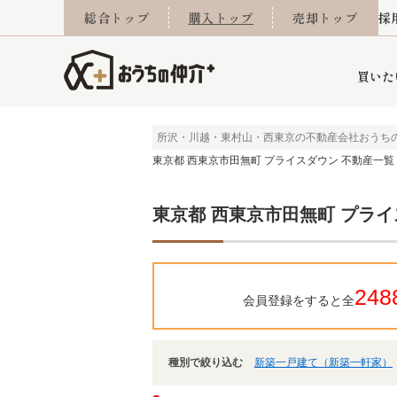
総合トップ
購入トップ
売却トップ
採
買いた
所沢・川越・東村山・西東京の不動産会社おうち
東京都 西東京市田無町 プライスダウン 不動産一覧
詳細条件から探す
不動産売却専門館
会社概要
不動産Q&A
ご来店予約
おうちLABO
おうちのリフォーム
スタッフ紹介
オンライン相談予約
マンションカタログ
建築事例
学区から探す
売却査定実績
リフォーム事例
採用
東京都 西東京市田無町 プライ
当社お預かり物件
相続
小手指営業所
住み替え
所沢営業所
グループ会社施工物
離婚
東所沢
不動
248
会員登録をすると全
種別で絞り込む
新築一戸建て（新築一軒家）
今月の住宅ローン金利
西東京市
おうちLABO
東久留米市
おうちのリフォーム
当社提携金融機
東村山市