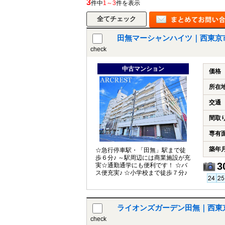
3
件中
1～3
件を表示
田無マーシャンハイツ｜西東京
所沢市
川越市
入間市
飯能市
狭
check
東久留米市
小平市
練馬区
中古マンション
価格
所在
交通
間取
専有
築年
☆急行停車駅・「田無」駅まで徒
歩６分♪ ～駅周辺には商業施設が充
3
実☆通勤通学にも便利です！ ☆バ
ス便充実♪ ☆小学校まで徒歩７分♪
ライオンズガーデン田無｜西東
check