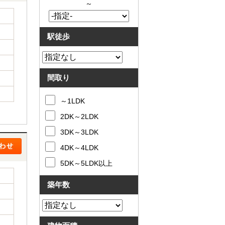
～
駅徒歩
間取り
～1LDK
2DK～2LDK
3DK～3LDK
4DK～4LDK
5DK～5LDK以上
築年数