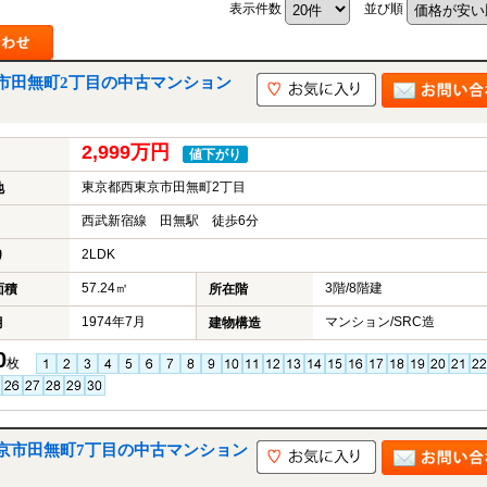
表示件数
並び順
市田無町2丁目の中古マンション
山市
ふじみ野市
富士見市
志木市
新座市
朝霞市
2,999万円
値下がり
東京都西東京市田無町2丁目
地
西武新宿線 田無駅 徒歩6分
2LDK
り
57.24㎡
3階/8階建
面積
所在階
1974年7月
マンション/SRC造
月
建物構造
0
枚
京市田無町7丁目の中古マンション