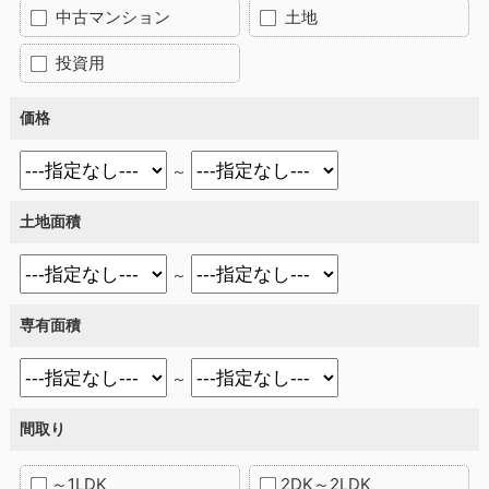
中古マンション
土地
投資用
価格
～
土地面積
～
専有面積
～
間取り
～1LDK
2DK～2LDK