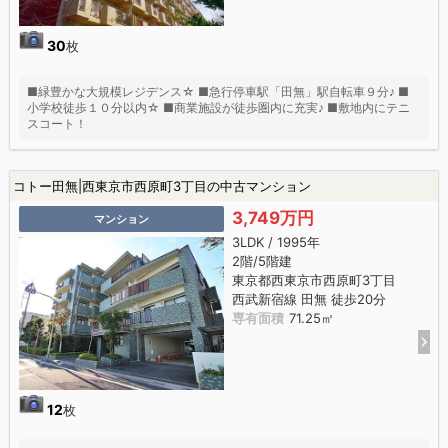
30
枚
■緑豊かな大規模レジデンス☆ ■急行停車駅「田無」駅自転車９分♪ ■
小学校徒歩１０分以内☆ ■商業施設が徒歩圏内に充実♪ ■敷地内にテニ
スコート！
コトー田無|西東京市西原町3丁目の中古マンション
3,749万円
マンション
3LDK / 1995年
2階/5階建
東京都西東京市西原町3丁目
西武新宿線 田無 徒歩20分
専有面積
71.25㎡
12
枚