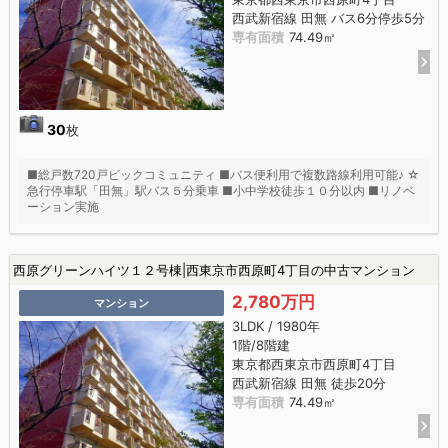
西武新宿線 田無 バス6分停歩5分
専有面積
74.49㎡
30
枚
■総戸数720戸ビックコミュニティ ■バス便利用で複数路線利用可能♪ ☆
急行停車駅「田無」駅バス５分乗車 ■小中学校徒歩１０分以内 ■リノベ
ーション実施
西原グリーンハイツ１２号棟|西東京市西原町4丁目の中古マンション
2,780万円
マンション
3LDK / 1980年
1階/8階建
東京都西東京市西原町4丁目
西武新宿線 田無 徒歩20分
専有面積
74.49㎡