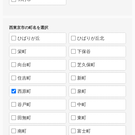
西東京市の町名を選択
ひばりが丘
ひばりが丘北
栄町
下保谷
向台町
芝久保町
住吉町
新町
西原町
泉町
谷戸町
中町
田無町
東町
南町
富士町