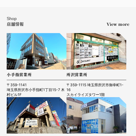
Shop
店舗情報
View more
小手指営業所
所沢営業所
〒359-1141
〒359-1115 埼玉県所沢市御幸町1-
埼玉県所沢市小手指町1丁目15-7 木
16
村ビル1F
スカイライズタワー1階