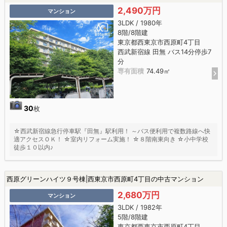
2,490万円
マンション
3LDK / 1980年
8階/8階建
東京都西東京市西原町4丁目
西武新宿線 田無 バス14分停歩7
分
専有面積
74.49㎡
30
枚
☆西武新宿線急行停車駅『田無』駅利用！ ～バス便利用で複数路線へ快
適アクセスＯＫ！ ☆室内リフォーム実施！ ☆８階南東向き ☆小中学校
徒歩１０以内♪
西原グリーンハイツ９号棟|西東京市西原町4丁目の中古マンション
2,680万円
マンション
3LDK / 1982年
5階/8階建
東京都西東京市西原町4丁目