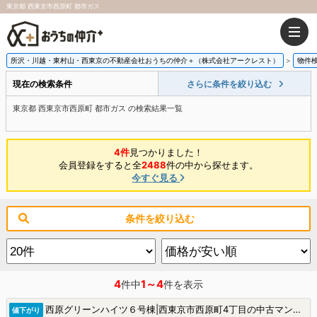
東京都 西東京市西原町 都市ガス
所沢・川越・東村山・西東京の不動産会社おうちの仲介＋（株式会社アークレスト）
物件
現在の検索条件
さらに条件を絞り込む
東京都 西東京市西原町 都市ガス の検索結果一覧
4件
見つかりました！
会員登録をすると全
2488
件の中から探せます。
今すぐ見る
条件を絞り込む
4
1～4
件中
件を表示
西原グリーンハイツ６号棟|西東京市西原町4丁目の中古マンション
値下がり