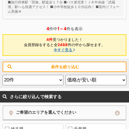
■急行停車駅「田無」駅徒歩１７分 ■バス便充実！ＪＲ中央線「武蔵
境」駅へも快適アクセス！ ■小中学校徒歩１０分以内！ ■室内リフォー
ム実施☆
4
1～4
件中
件を表示
4件
見つかりました！
会員登録をすると全
2488
件の中から探せます。
今すぐ見る
条件を絞り込む
さらに絞り込んで検索する
ご希望のエリアを選んでください
埼玉県
千葉県