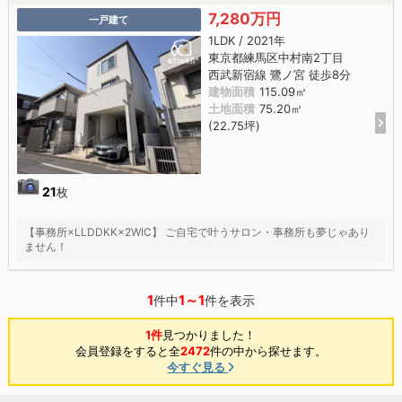
7,280万円
一戸建て
1LDK / 2021年
東京都練馬区中村南2丁目
西武新宿線 鷺ノ宮 徒歩8分
建物面積
115.09㎡
土地面積
75.20㎡
(22.75坪)
21
枚
【事務所×LLDDKK×2WIC】 ご自宅で叶うサロン・事務所も夢じゃあり
ません！
1
1～1
件中
件を表示
1件
見つかりました！
会員登録をすると全
2472
件の中から探せます。
今すぐ見る