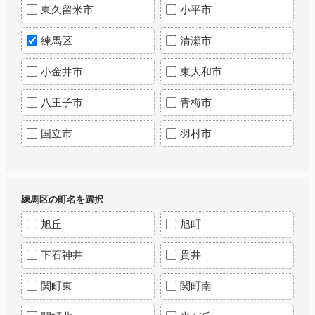
東久留米市
小平市
練馬区
清瀬市
小金井市
東大和市
八王子市
青梅市
国立市
羽村市
練馬区の町名を選択
旭丘
旭町
下石神井
貫井
関町東
関町南