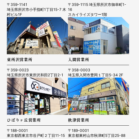
〒359-1141
〒359-1115 埼玉県所沢市御幸町1-
埼玉県所沢市小手指町1丁目15-7 木
16
村ビル1F
スカイライズタワー1階
東所沢営業所
入間営業所
〒359-0023
〒358-0003
埼玉県所沢市東所沢和田2丁目2-1
埼玉県入間市豊岡１丁目5-34 2F
ひばりヶ丘営業所
秋津営業所
〒188-0001
〒189-0001
東京都西東京市谷戸町２丁目11-15
東京都東村山市秋津町5丁目25-88