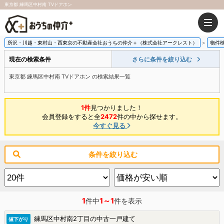
東京都 練馬区中村南 TVドアホン
所沢・川越・東村山・西東京の不動産会社おうちの仲介＋（株式会社アークレスト）
物件
現在の検索条件
さらに条件を絞り込む
東京都 練馬区中村南 TVドアホン の検索結果一覧
1件
見つかりました！
会員登録をすると全
2472
件の中から探せます。
今すぐ見る
条件を絞り込む
1
1～1
件中
件を表示
練馬区中村南2丁目の中古一戸建て
値下がり