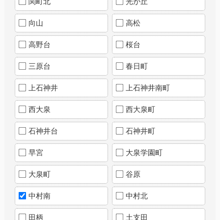
関町北
光が丘
向山
高松
高野台
桜台
三原台
春日町
上石神井
上石神井南町
西大泉
西大泉町
石神井台
石神井町
早宮
大泉学園町
大泉町
谷原
中村南
中村北
田柄
土支田