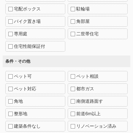
宅配ボックス
駐輪場
バイク置き場
角部屋
専用庭
二世帯住宅
住宅性能保証付
条件・その他
ペット可
ペット相談
ペット対応
都市ガス
角地
南側道路面す
整形地
前道6m以上
建築条件なし
リノベーション済み