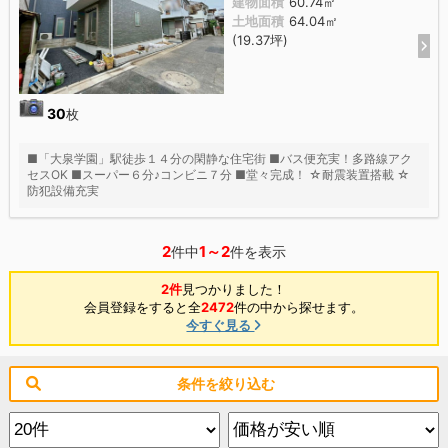
建物面積
60.74㎡
土地面積
64.04㎡
(19.37坪)
30
枚
■「大泉学園」駅徒歩１４分の閑静な住宅街 ■バス便充実！多路線アク
セスOK ■スーパー６分♪コンビニ７分 ■堂々完成！ ☆耐震装置搭載 ☆
防犯設備充実
2
1～2
件中
件を表示
2件
見つかりました！
会員登録をすると全
2472
件の中から探せます。
今すぐ見る
条件を絞り込む