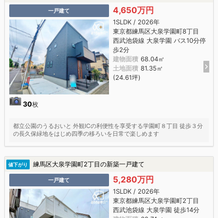
4,650万円
一戸建て
1SLDK / 2026年
東京都練馬区大泉学園町8丁目
西武池袋線 大泉学園 バス10分停
歩2分
建物面積
68.04㎡
土地面積
81.35㎡
(24.61坪)
30
枚
都立公園のうるおいと 外観ICの利便性を享受する学園町８丁目 徒歩３分
の長久保緑地をはじめ四季の移ろいを日常で楽しめます
練馬区大泉学園町2丁目の新築一戸建て
値下がり
5,280万円
一戸建て
1SLDK / 2026年
東京都練馬区大泉学園町2丁目
西武池袋線 大泉学園 徒歩14分