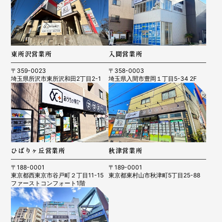
東所沢営業所
入間営業所
〒359-0023
〒358-0003
埼玉県所沢市東所沢和田2丁目2-1
埼玉県入間市豊岡１丁目5-34 2F
ひばりヶ丘営業所
秋津営業所
〒188-0001
〒189-0001
東京都西東京市谷戸町２丁目11-15
東京都東村山市秋津町5丁目25-88
ファーストコンフォート1階