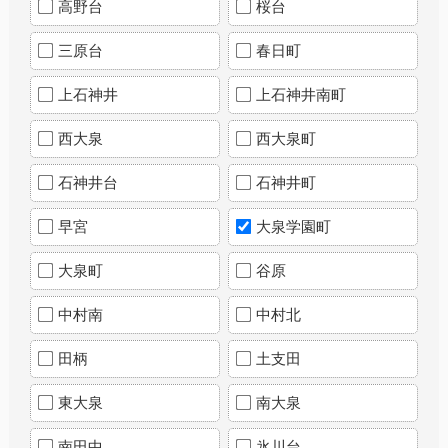
高野台
桜台
三原台
春日町
上石神井
上石神井南町
西大泉
西大泉町
石神井台
石神井町
早宮
大泉学園町
大泉町
谷原
中村南
中村北
田柄
土支田
東大泉
南大泉
南田中
氷川台