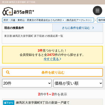
東京都 練馬区大泉学園町 床下収納
所沢・川越・東村山・西東京の不動産会社おうちの仲介＋（株式会社アークレスト）
物件
現在の検索条件
さらに条件を絞り込む
東京都 練馬区大泉学園町 床下収納 の検索結果一覧
2件
見つかりました！
会員登録をすると全
2472
件の中から探せます。
今すぐ見る
条件を絞り込む
2
1～2
件中
件を表示
練馬区大泉学園町8丁目の新築一戸建て
値下がり