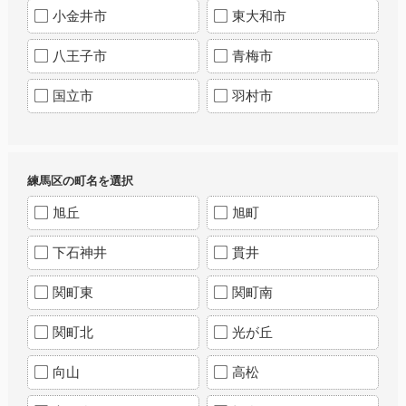
小金井市
東大和市
八王子市
青梅市
国立市
羽村市
練馬区の町名を選択
旭丘
旭町
下石神井
貫井
関町東
関町南
関町北
光が丘
向山
高松