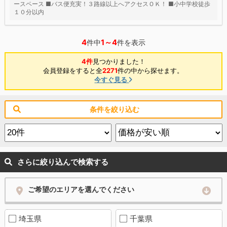
ースペース ■バス便充実！３路線以上へアクセスＯＫ！ ■小中学校徒歩
１０分以内
4
1～4
件中
件を表示
4件
見つかりました！
会員登録をすると全
2271
件の中から探せます。
今すぐ見る
条件を絞り込む
さらに絞り込んで検索する
ご希望のエリアを選んでください
埼玉県
千葉県