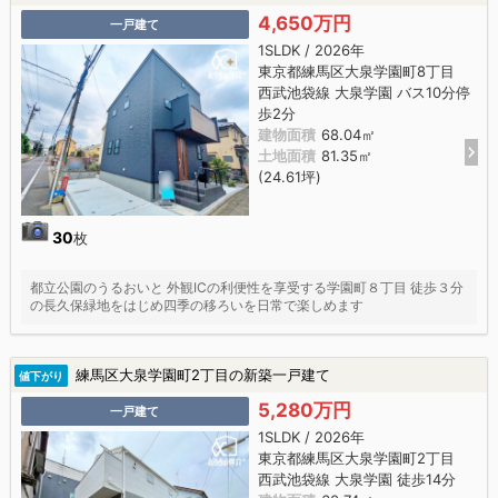
4,650万円
一戸建て
1SLDK / 2026年
東京都練馬区大泉学園町8丁目
西武池袋線 大泉学園 バス10分停
歩2分
建物面積
68.04㎡
土地面積
81.35㎡
(24.61坪)
30
枚
都立公園のうるおいと 外観ICの利便性を享受する学園町８丁目 徒歩３分
の長久保緑地をはじめ四季の移ろいを日常で楽しめます
練馬区大泉学園町2丁目の新築一戸建て
値下がり
5,280万円
一戸建て
1SLDK / 2026年
東京都練馬区大泉学園町2丁目
西武池袋線 大泉学園 徒歩14分