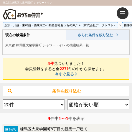
東京都 練馬区大泉学園町 シャワートイレ
所沢・川越・東村山・西東京の不動産会社おうちの仲介＋（株式会社アークレスト）
物件
現在の検索条件
さらに条件を絞り込む
東京都 練馬区大泉学園町 シャワートイレ の検索結果一覧
4件
見つかりました！
会員登録をすると全
2271
件の中から探せます。
今すぐ見る
条件を絞り込む
4
1～4
件中
件を表示
練馬区大泉学園町8丁目の新築一戸建て
値下がり