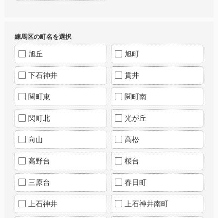
練馬区の町名を選択
旭丘
旭町
下石神井
貫井
関町東
関町南
関町北
光が丘
向山
高松
高野台
桜台
三原台
春日町
上石神井
上石神井南町