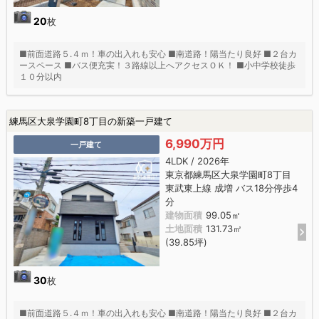
20
枚
■前面道路５.４ｍ！車の出入れも安心 ■南道路！陽当たり良好 ■２台カ
ースペース ■バス便充実！３路線以上へアクセスＯＫ！ ■小中学校徒歩
１０分以内
練馬区大泉学園町8丁目の新築一戸建て
6,990万円
一戸建て
4LDK / 2026年
東京都練馬区大泉学園町8丁目
東武東上線 成増 バス18分停歩4
分
建物面積
99.05㎡
土地面積
131.73㎡
(39.85坪)
30
枚
■前面道路５.４ｍ！車の出入れも安心 ■南道路！陽当たり良好 ■２台カ