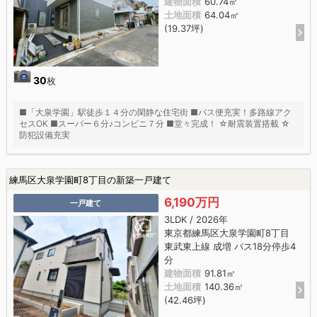
建物面積
60.74㎡
土地面積
64.04㎡
(19.37坪)
30
枚
■「大泉学園」駅徒歩１４分の閑静な住宅街 ■バス便充実！多路線アク
セスOK ■スーパー６分♪コンビニ７分 ■堂々完成！ ☆耐震装置搭載 ☆
防犯設備充実
練馬区大泉学園町8丁目の新築一戸建て
6,190万円
一戸建て
3LDK / 2026年
東京都練馬区大泉学園町8丁目
東武東上線 成増 バス18分停歩4
分
建物面積
91.81㎡
土地面積
140.36㎡
(42.46坪)