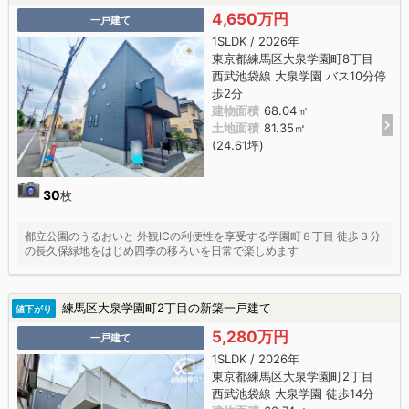
4,650万円
一戸建て
1SLDK / 2026年
東京都練馬区大泉学園町8丁目
西武池袋線 大泉学園 バス10分停
歩2分
建物面積
68.04㎡
土地面積
81.35㎡
(24.61坪)
30
枚
都立公園のうるおいと 外観ICの利便性を享受する学園町８丁目 徒歩３分
の長久保緑地をはじめ四季の移ろいを日常で楽しめます
練馬区大泉学園町2丁目の新築一戸建て
値下がり
5,280万円
一戸建て
1SLDK / 2026年
東京都練馬区大泉学園町2丁目
西武池袋線 大泉学園 徒歩14分