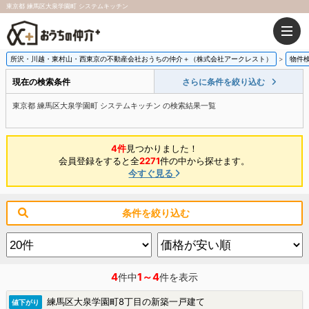
東京都 練馬区大泉学園町 システムキッチン
所沢・川越・東村山・西東京の不動産会社おうちの仲介＋（株式会社アークレスト）
物件
現在の検索条件
さらに条件を絞り込む
東京都 練馬区大泉学園町 システムキッチン の検索結果一覧
4件
見つかりました！
会員登録をすると全
2271
件の中から探せます。
今すぐ見る
条件を絞り込む
4
1～4
件中
件を表示
練馬区大泉学園町8丁目の新築一戸建て
値下がり