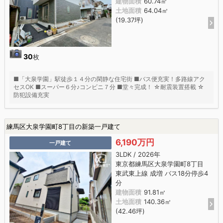
建物面積
60.74㎡
土地面積
64.04㎡
(19.37坪)
30
枚
■「大泉学園」駅徒歩１４分の閑静な住宅街 ■バス便充実！多路線アク
セスOK ■スーパー６分♪コンビニ７分 ■堂々完成！ ☆耐震装置搭載 ☆
防犯設備充実
練馬区大泉学園町8丁目の新築一戸建て
6,190万円
一戸建て
3LDK / 2026年
東京都練馬区大泉学園町8丁目
東武東上線 成増 バス18分停歩4
分
建物面積
91.81㎡
土地面積
140.36㎡
(42.46坪)