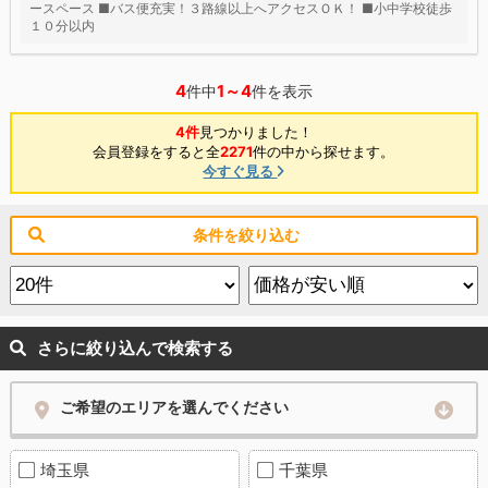
ースペース ■バス便充実！３路線以上へアクセスＯＫ！ ■小中学校徒歩
１０分以内
4
1～4
件中
件を表示
4件
見つかりました！
会員登録をすると全
2271
件の中から探せます。
今すぐ見る
条件を絞り込む
さらに絞り込んで検索する
ご希望のエリアを選んでください
埼玉県
千葉県