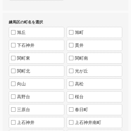
練馬区の町名を選択
旭丘
旭町
下石神井
貫井
関町東
関町南
関町北
光が丘
向山
高松
高野台
桜台
三原台
春日町
上石神井
上石神井南町