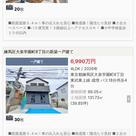
20
枚
■前面道路５.４ｍ！車の出入れも安心 ■南道路！陽当たり良好 ■２台カ
ースペース ■バス便充実！３路線以上へアクセスＯＫ！ ■小中学校徒歩
１０分以内
練馬区大泉学園町8丁目の新築一戸建て
6,990万円
一戸建て
4LDK / 2026年
東京都練馬区大泉学園町8丁目
東武東上線 成増 バス18分停歩4
分
建物面積
99.05㎡
土地面積
131.73㎡
(39.85坪)
30
枚
■前面道路５.４ｍ！車の出入れも安心 ■南道路！陽当たり良好 ■２台カ