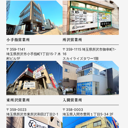
小手指営業所
所沢営業所
〒359-1141
〒359-1115 埼玉県所沢市御幸町1-
埼玉県所沢市小手指町1丁目15-7 木
16
村ビル1F
スカイライズタワー1階
東所沢営業所
入間営業所
〒359-0023
〒358-0003
埼玉県所沢市東所沢和田2丁目2-1
埼玉県入間市豊岡１丁目5-34 2F