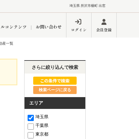
埼玉県 所沢市榎町 出窓
ャルコンテンツ
お問い合わせ
ログイン
会員登録
不動産一覧
ペーン
フォーム
インフォメーション
ブログ
さらに絞り込んで検索
検索ページに戻る
東久留米営業所
エリア
埼玉県
千葉県
するメリット
市
練馬区
東京都