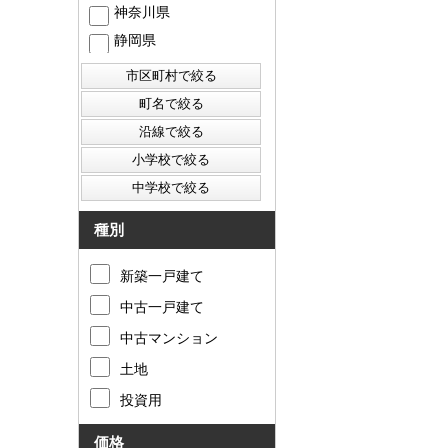
神奈川県
静岡県
西東京市
東村山市
東大和市
清瀬市
種別
新築一戸建て
中古一戸建て
中古マンション
土地
投資用
価格