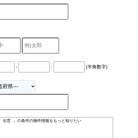
山市
ふじみ野市
富士見市
志木市
新座市
朝霞市
-
-
(半角数字)