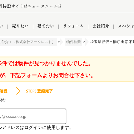
用特設サイト
ニュースルーム
い
売りたい
建てたい
リフォーム
会社紹介
スペシ
の仲介＋（株式会社アークレスト）
>
物件検索
>
埼玉県 所沢市榎町 出窓 
情報
町名から探す
売却成功実績
売却査定依頼
おうちパークくらぶ
【埼玉】補助金・助成金
お客様の声
お気に入り
よくある質問
なんでもご相談
レンタルスペース
創業の想い
閲覧履歴
売却コラム
プライバシーポリシー
【東京】補助金・助成金
総合不動産の強み
期間限定キャン
検索履歴
査定依頼
条件では物件が見つかりませんでした。
が、下記フォームよりお問合せ下さい。
件
営業所
産買取
リノベーション済み物件
空き家
入間営業所
リースバック
ひばりケ丘営業所
秋津営業所
発行
ルアドレスはログインに使用します。
関
入間市
おうちパークグループの強み
8代疾病保証付き住宅ローン
狭山市
富士見市
団体信用保険
新座市
購入
清瀬