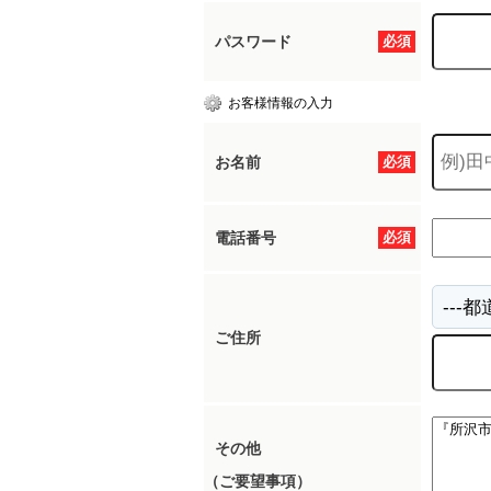
パスワード
必須
所沢市
川越市
入間市
飯能市
狭
お客様情報の入力
東久留米市
小平市
練馬区
お名前
必須
電話番号
必須
ご住所
その他
（ご要望事項）