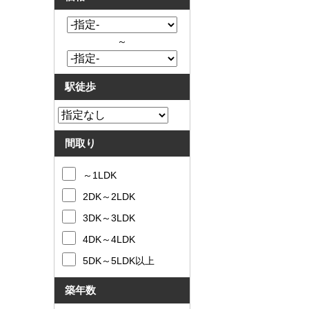
～
駅徒歩
間取り
～1LDK
2DK～2LDK
3DK～3LDK
4DK～4LDK
5DK～5LDK以上
築年数