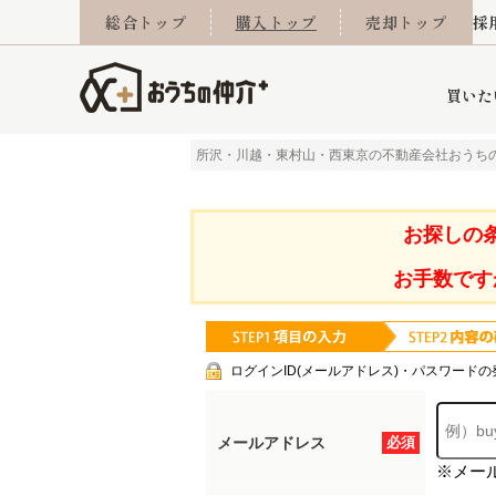
総合トップ
購入トップ
売却トップ
採
買いた
所沢・川越・東村山・西東京の不動産会社おうち
詳細条件から探す
不動産売却専門館
会社概要
不動産Q&A
ご来店予約
おうちLABO
おうちのリフォーム
スタッフ紹介
オンライン相談予約
マンションカタログ
建築事例
学区から探す
売却査定実績
リフォーム事例
採用
お探しの
お手数です
当社お預かり物件
相続
小手指営業所
住み替え
所沢営業所
グループ会社施工物
離婚
東所沢
不動
ログインID(メールアドレス)・パスワードの
メールアドレス
必須
※メー
今月の住宅ローン金利
西東京市
おうちLABO
東久留米市
おうちのリフォーム
当社提携金融機
東村山市