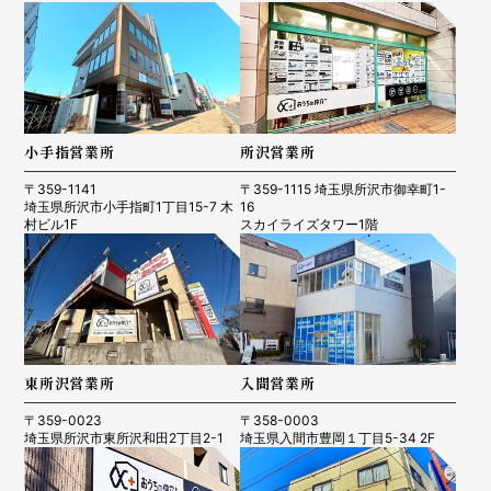
小手指営業所
所沢営業所
〒359-1141
〒359-1115 埼玉県所沢市御幸町1-
埼玉県所沢市小手指町1丁目15-7 木
16
村ビル1F
スカイライズタワー1階
東所沢営業所
入間営業所
〒359-0023
〒358-0003
埼玉県所沢市東所沢和田2丁目2-1
埼玉県入間市豊岡１丁目5-34 2F