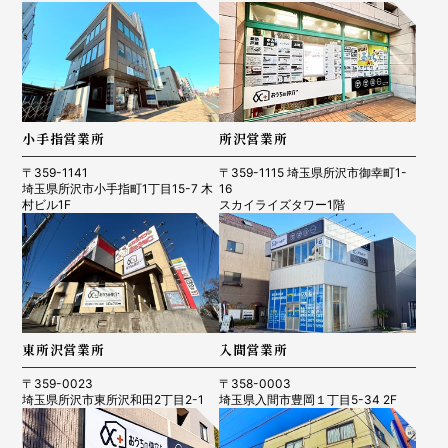
小手指営業所
所沢営業所
〒359-1141
〒359-1115 埼玉県所沢市御幸町1-
埼玉県所沢市小手指町1丁目15-7 木
16
村ビル1F
スカイライズタワー1階
東所沢営業所
入間営業所
〒359-0023
〒358-0003
埼玉県所沢市東所沢和田2丁目2-1
埼玉県入間市豊岡１丁目5-34 2F