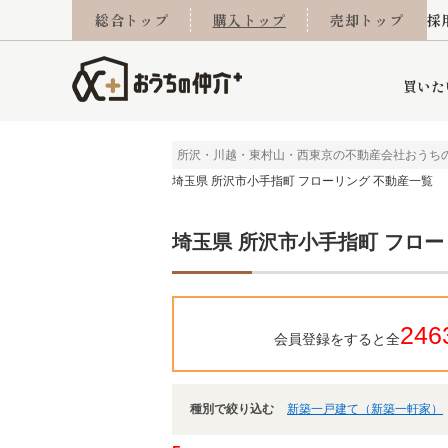
総合トップ
購入トップ
売却トップ
採
買いた
所沢・川越・東村山・西東京の不動産会社おうち
埼玉県 所沢市小手指町 フローリング 不動産一覧
詳細条件から探す
不動産売却専門館
会社概要
不動産Q&A
ご来店予約
おうちLABO
おうちのリフォーム
スタッフ紹介
オンライン相談予約
マンションカタログ
建築事例
学区から探す
売却査定実績
リフォーム事例
採用
埼玉県 所沢市小手指町 フロー
当社お預かり物件
相続
小手指営業所
住み替え
所沢営業所
グループ会社施工物
離婚
東所沢
不動
246
会員登録をすると全
種別で絞り込む
新築一戸建て（新築一軒家）
今月の住宅ローン金利
西東京市
おうちLABO
東久留米市
おうちのリフォーム
当社提携金融機
東村山市