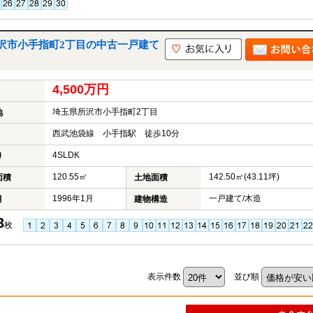
沢市小手指町2丁目の中古一戸建て
4,500万円
埼玉県所沢市小手指町2丁目
地
西武池袋線 小手指駅 徒歩10分
4SLDK
り
120.55㎡
142.50㎡(43.11坪)
面積
土地面積
1996年1月
一戸建て/木造
月
建物構造
3
枚
表示件数
並び順