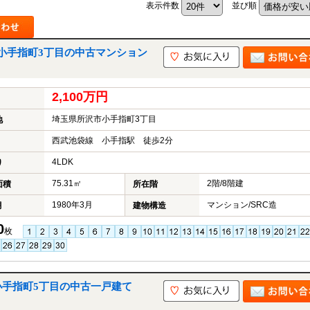
表示件数
並び順
小手指町3丁目の中古マンション
山市
ふじみ野市
富士見市
志木市
新座市
朝霞市
2,100万円
埼玉県所沢市小手指町3丁目
地
西武池袋線 小手指駅 徒歩2分
4LDK
り
75.31㎡
2階/8階建
面積
所在階
1980年3月
マンション/SRC造
月
建物構造
0
枚
小手指町5丁目の中古一戸建て