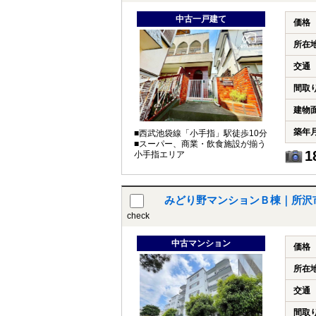
中古一戸建て
価格
所在
交通
間取
建物
築年
■西武池袋線「小手指」駅徒歩10分
■スーパー、商業・飲食施設が揃う
1
小手指エリア
みどり野マンションＢ棟｜所沢
check
中古マンション
価格
所在
交通
間取