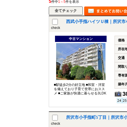
5
件中
1～5
件を表示
西武小手指ハイツＵ棟｜所沢市
所沢市
川越市
入間市
飯能市
狭
check
東久留米市
小平市
練馬区
中古マンション
価格
所在
交通
間取
専有
築年
■駅徒歩2分の好立地 ■和室・洋室
を備えており子育て世帯におスス
3
メ ■ご家族が快適に暮らせる3LDK
所沢市小手指町5丁目｜所沢市
check