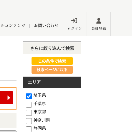
ャルコンテンツ
お問い合わせ
ログイン
会員登録
さらに絞り込んで検索
ペーン
フォーム
インフォメーション
ブログ
検索ページに戻る
エリア
東久留米営業所
埼玉県
千葉県
東京都
神奈川県
するメリット
市
練馬区
静岡県