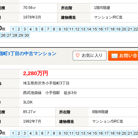
70.56㎡
1階/5階建
面積
所在階
1978年3月
マンション/RC造
月
建物構造
0
枚
指町3丁目の中古マンション
2,280万円
埼玉県所沢市小手指町3丁目
地
西武池袋線 小手指駅 徒歩3分
3LDK
り
85.27㎡
8階/8階建
面積
所在階
1982年7月
マンション/SRC造
月
建物構造
0
枚