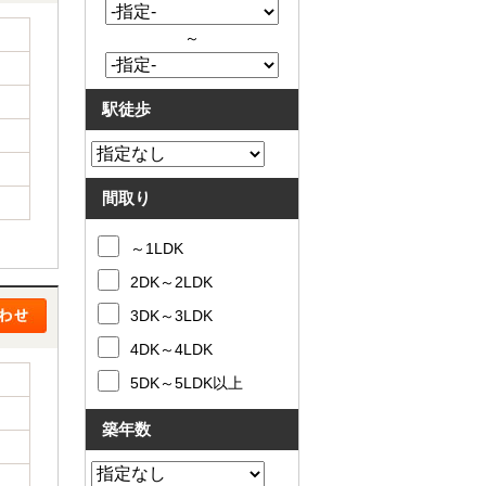
～
駅徒歩
間取り
～1LDK
2DK～2LDK
3DK～3LDK
4DK～4LDK
5DK～5LDK以上
築年数