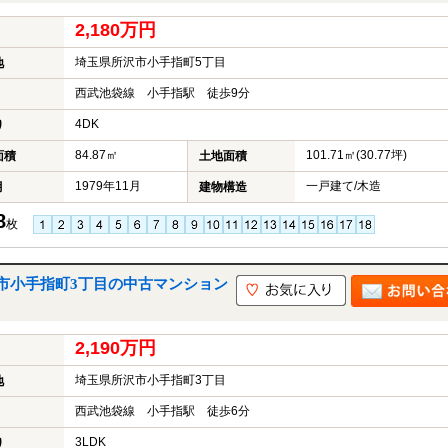
2,180万円
埼玉県所沢市小手指町5丁目
地
西武池袋線 小手指駅 徒歩9分
4DK
り
84.87㎡
101.71㎡(30.77坪)
面積
土地面積
1979年11月
一戸建て/木造
月
建物構造
8
枚
市小手指町3丁目の中古マンション
2,190万円
埼玉県所沢市小手指町3丁目
地
西武池袋線 小手指駅 徒歩6分
3LDK
り