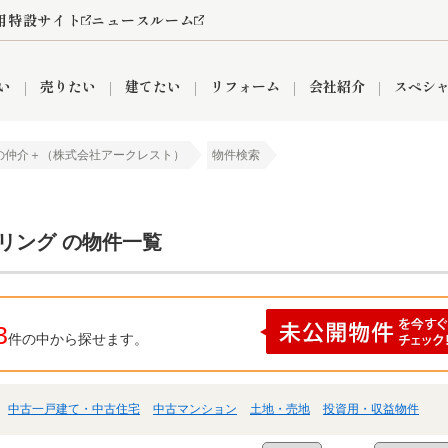
用特設サイト
ニュースルーム
い
売りたい
建てたい
リフォーム
会社紹介
スペシ
の仲介＋（株式会社アークレスト）
物件検索
情報
町名から探す
売却成功実績
売却査定依頼
おうちパークくらぶ
【埼玉】補助金・助成金
お客様の声
お気に入り
よくある質問
なんでもご相談
レンタルスペース
創業の想い
閲覧履歴
売却コラム
プライバシーポリシー
【東京】補助金・助成金
総合不動産の強み
期間限定キャン
検索履歴
査定依頼
リング の物件一覧
件
営業所
産買取
リノベーション済み物件
空き家
入間営業所
リースバック
ひばりケ丘営業所
秋津営業所
3
件の中から探せます。
中古一戸建て・中古住宅
中古マンション
土地・売地
投資用・収益物件
関
入間市
おうちパークグループの強み
8代疾病保証付き住宅ローン
狭山市
富士見市
団体信用保険
新座市
購入
清瀬