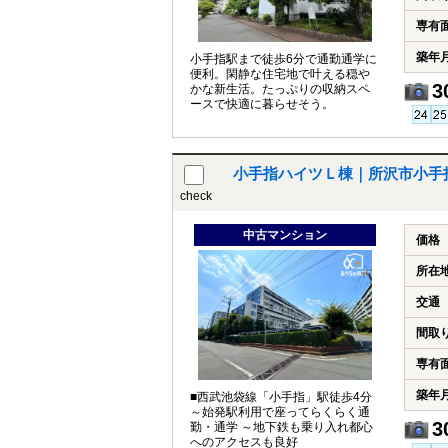
専有
築年
小手指駅まで徒歩6分で通勤通学に
便利。閑静な住宅地で叶える穏や
3
かな新生活。たっぷりの収納スペ
ースで快適に暮らせそう。
小手指ハイツＬ棟｜所沢市小手
check
中古マンション
価格
所在
交通
間取
専有
築年
■西武池袋線「小手指」駅徒歩4分
～始発駅利用で座ってらくらく通
3
勤・通学 ～地下鉄も乗り入れ都心
へのアクセスも良好