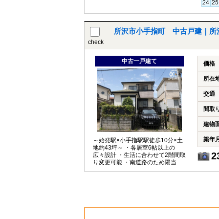
所沢市小手指町 中古戸建｜所
check
中古一戸建て
価格
所在
交通
間取
建物
築年
～始発駅×小手指駅駅徒歩10分×土
地約43坪～ ・各居室6帖以上の
2
広々設計 ・生活に合わせて2階間取
り変更可能 ・南道路のため陽当た
り良好