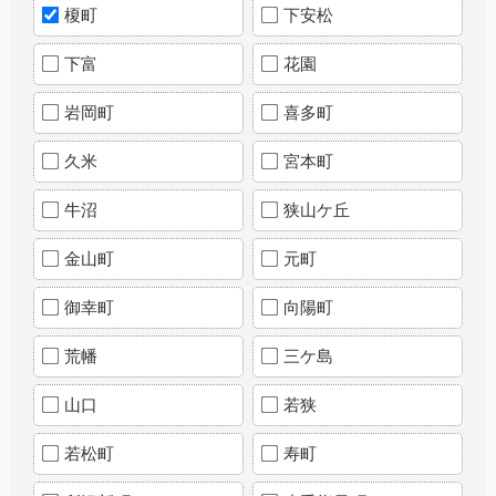
榎町
下安松
下富
花園
岩岡町
喜多町
久米
宮本町
牛沼
狭山ケ丘
金山町
元町
御幸町
向陽町
荒幡
三ケ島
山口
若狭
若松町
寿町