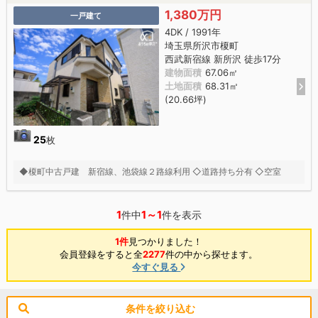
1,380万円
一戸建て
4DK / 1991年
埼玉県所沢市榎町
西武新宿線 新所沢 徒歩17分
建物面積
67.06㎡
土地面積
68.31㎡
(20.66坪)
25
枚
◆榎町中古戸建 新宿線、池袋線２路線利用 ◇道路持ち分有 ◇空室
1
1～1
件中
件を表示
1件
見つかりました！
会員登録をすると全
2277
件の中から探せます。
今すぐ見る
条件を絞り込む