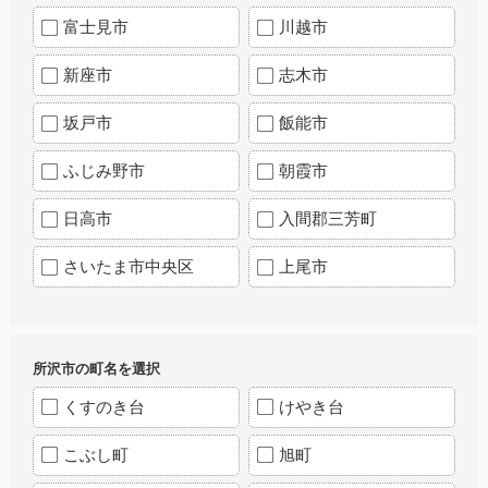
富士見市
川越市
新座市
志木市
坂戸市
飯能市
ふじみ野市
朝霞市
日高市
入間郡三芳町
さいたま市中央区
上尾市
所沢市の町名を選択
くすのき台
けやき台
こぶし町
旭町