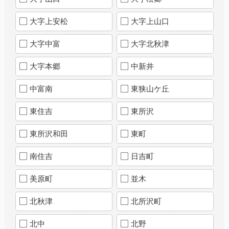
大字上安松
大字上山口
大字中富
大字北秋津
大字本郷
中新井
中富南
東狭山ケ丘
東住吉
東所沢
東所沢和田
東町
南住吉
日吉町
美原町
並木
北秋津
北所沢町
北中
北野