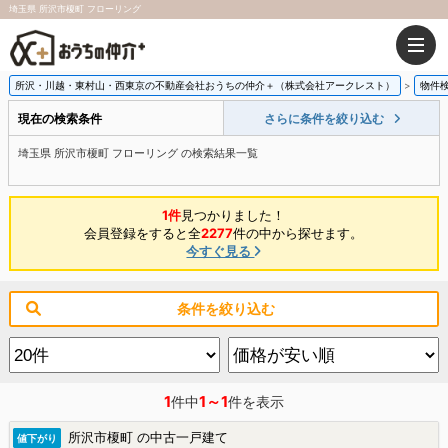
埼玉県 所沢市榎町 フローリング
所沢・川越・東村山・西東京の不動産会社おうちの仲介＋（株式会社アークレスト）
物件
現在の検索条件
さらに条件を絞り込む
埼玉県 所沢市榎町 フローリング の検索結果一覧
1件
見つかりました！
会員登録をすると全
2277
件の中から探せます。
今すぐ見る
条件を絞り込む
1
1～1
件中
件を表示
所沢市榎町 の中古一戸建て
値下がり