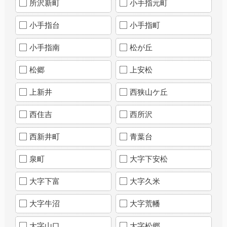
所沢新町
小手指元町
小手指台
小手指町
小手指南
松が丘
松郷
上安松
上新井
西狭山ケ丘
西住吉
西所沢
西新井町
青葉台
泉町
大字下安松
大字下富
大字久米
大字牛沼
大字荒幡
大字山口
大字松郷