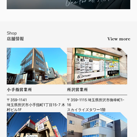
Shop
店舗情報
View more
小手指営業所
所沢営業所
〒359-1141
〒359-1115 埼玉県所沢市御幸町1-
埼玉県所沢市小手指町1丁目15-7 木
16
村ビル1F
スカイライズタワー1階