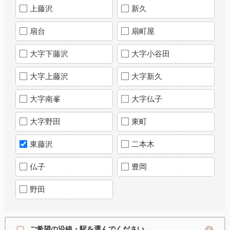
上藤沢
新久
扇台
扇町屋
大字下藤沢
大字小谷田
大字上藤沢
大字新久
大字南峯
大字仏子
大字野田
東町
東藤沢
二本木
仏子
豊岡
野田
ご希望の沿線・駅を選んでください