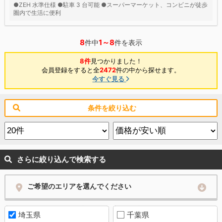
●ZEH 水準仕様 ●駐車 3 台可能 ●スーパーマーケット、コンビニが徒歩
圏内で生活に便利
8
1～8
件中
件を表示
8件
見つかりました！
会員登録をすると全
2472
件の中から探せます。
今すぐ見る
条件を絞り込む
さらに絞り込んで検索する
ご希望のエリアを選んでください
埼玉県
千葉県