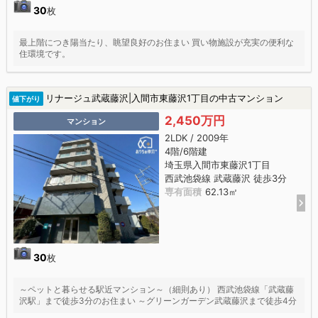
30
枚
最上階につき陽当たり、眺望良好のお住まい 買い物施設が充実の便利な
住環境です。
リナージュ武蔵藤沢|入間市東藤沢1丁目の中古マンション
値下がり
2,450万円
マンション
2LDK / 2009年
4階/6階建
埼玉県入間市東藤沢1丁目
西武池袋線 武蔵藤沢 徒歩3分
専有面積
62.13㎡
30
枚
～ペットと暮らせる駅近マンション～（細則あり） 西武池袋線「武蔵藤
沢駅」まで徒歩3分のお住まい ～グリーンガーデン武蔵藤沢まで徒歩4分