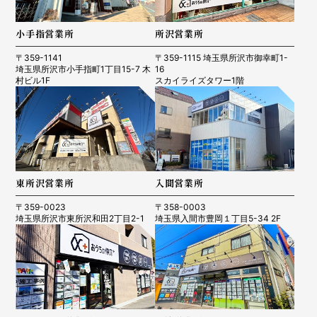
小手指営業所
所沢営業所
〒359-1141
〒359-1115 埼玉県所沢市御幸町1-
埼玉県所沢市小手指町1丁目15-7 木
16
村ビル1F
スカイライズタワー1階
東所沢営業所
入間営業所
〒359-0023
〒358-0003
埼玉県所沢市東所沢和田2丁目2-1
埼玉県入間市豊岡１丁目5-34 2F