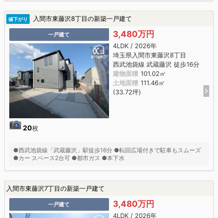
入間市東藤沢8丁目の新築一戸建て
値下がり
3,480万円
一戸建て
4LDK / 2026年
埼玉県入間市東藤沢8丁目
西武池袋線 武蔵藤沢 徒歩16分
建物面積
101.02㎡
土地面積
111.46㎡
(33.72坪)
20
枚
●西武池袋線「武蔵藤沢」駅徒歩16分 ●転回広場付きで駐車もスムーズ
●カー スペース2台可 ●都市ガス ●本下水
入間市東藤沢7丁目の新築一戸建て
3,480万円
一戸建て
4LDK / 2026年