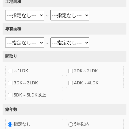
土地面積
～
専有面積
～
間取り
～1LDK
2DK～2LDK
3DK～3LDK
4DK～4LDK
5DK～5LDK以上
築年数
指定なし
5年以内