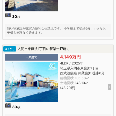
30
枚
買い物施設が充実の便利な住環境です。 小学校まで徒歩6分、小さなお
子様も無理なく通えます。
入間市東藤沢1丁目の新築一戸建て
値下がり
4,149万円
一戸建て
4LDK / 2025年
埼玉県入間市東藤沢1丁目
西武池袋線 武蔵藤沢 徒歩8分
建物面積
105.58㎡
土地面積
143.10㎡
(43.29坪)
30
枚