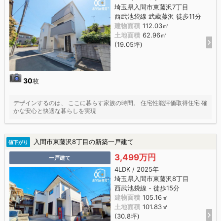
埼玉県入間市東藤沢7丁目
西武池袋線 武蔵藤沢 徒歩11分
建物面積
112.03㎡
土地面積
62.96㎡
(19.05坪)
30
枚
デザインするのは、 ここに暮らす家族の時間。 住宅性能評価取得住宅 確
かな安心と快適な暮らしを実現
入間市東藤沢8丁目の新築一戸建て
値下がり
3,499万円
一戸建て
4LDK / 2025年
埼玉県入間市東藤沢8丁目
西武池袋線 - 徒歩15分
建物面積
105.16㎡
土地面積
101.83㎡
(30.8坪)