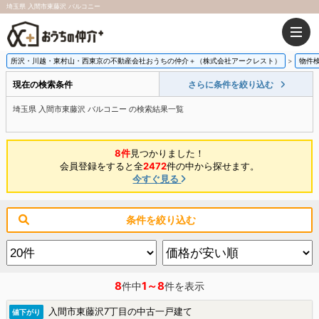
埼玉県 入間市東藤沢 バルコニー
所沢・川越・東村山・西東京の不動産会社おうちの仲介＋（株式会社アークレスト）
物件
現在の検索条件
さらに条件を絞り込む
埼玉県 入間市東藤沢 バルコニー の検索結果一覧
8件
見つかりました！
会員登録をすると全
2472
件の中から探せます。
今すぐ見る
条件を絞り込む
8
1～8
件中
件を表示
入間市東藤沢7丁目の中古一戸建て
値下がり