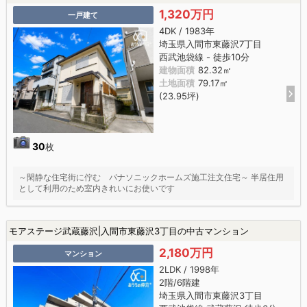
1,320万円
一戸建て
4DK / 1983年
埼玉県入間市東藤沢7丁目
西武池袋線 - 徒歩10分
建物面積
82.32㎡
土地面積
79.17㎡
(23.95坪)
30
枚
～閑静な住宅街に佇む パナソニックホームズ施工注文住宅～ 半居住用
として利用のため室内きれいにお使いです
モアステージ武蔵藤沢|入間市東藤沢3丁目の中古マンション
2,180万円
マンション
2LDK / 1998年
2階/6階建
埼玉県入間市東藤沢3丁目