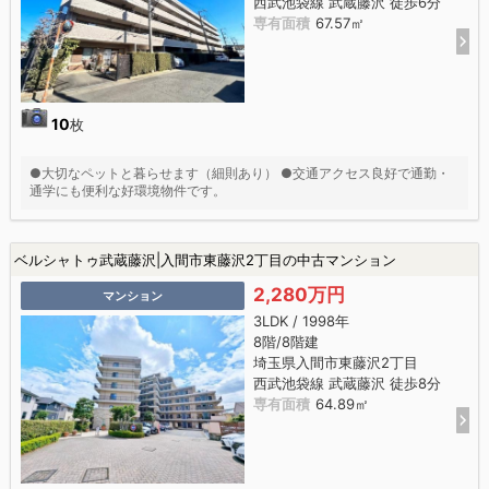
西武池袋線 武蔵藤沢 徒歩6分
専有面積
67.57㎡
10
枚
●大切なペットと暮らせます（細則あり） ●交通アクセス良好で通勤・
通学にも便利な好環境物件です。
ベルシャトゥ武蔵藤沢|入間市東藤沢2丁目の中古マンション
2,280万円
マンション
3LDK / 1998年
8階/8階建
埼玉県入間市東藤沢2丁目
西武池袋線 武蔵藤沢 徒歩8分
専有面積
64.89㎡