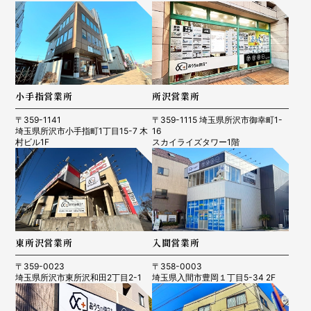
小手指営業所
所沢営業所
〒359-1141
〒359-1115 埼玉県所沢市御幸町1-
埼玉県所沢市小手指町1丁目15-7 木
16
村ビル1F
スカイライズタワー1階
東所沢営業所
入間営業所
〒359-0023
〒358-0003
埼玉県所沢市東所沢和田2丁目2-1
埼玉県入間市豊岡１丁目5-34 2F