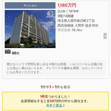
1,180万円
マンション
3LDK / 1976年
9階/14階建
埼玉県入間市春日町2丁目
西武池袋線 入間市 徒歩16分
専有面積
76.74㎡
30
枚
豊かなパノラマ空間を楽しめる９階のお部屋。 バルコニーから太陽の光
と心地よい風がはいります。 テレワークや趣味を満喫、セカンドハウス
にもお考えいただけます。
1
1～1
件中
件を表示
1件
見つかりました！
会員登録をすると全
2472
件の中から探せます。
今すぐ見る