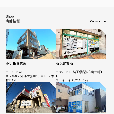
Shop
店舗情報
View more
小手指営業所
所沢営業所
〒359-1141
〒359-1115 埼玉県所沢市御幸町1-
埼玉県所沢市小手指町1丁目15-7 木
16
村ビル1F
スカイライズタワー1階