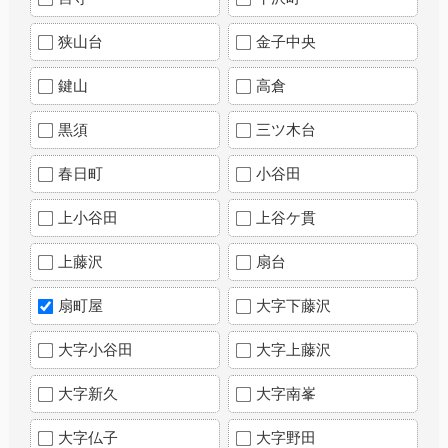
狭山台
金子中央
鍵山
高倉
黒須
三ツ木台
春日町
小谷田
上小谷田
上谷ケ貫
上藤沢
扇台
扇町屋
大字下藤沢
大字小谷田
大字上藤沢
大字新久
大字南峯
大字仏子
大字野田