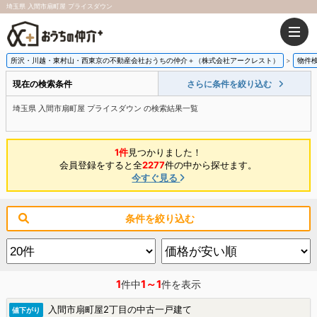
埼玉県 入間市扇町屋 プライスダウン
所沢・川越・東村山・西東京の不動産会社おうちの仲介＋（株式会社アークレスト）
物件
現在の検索条件
さらに条件を絞り込む
埼玉県 入間市扇町屋 プライスダウン の検索結果一覧
1件
見つかりました！
会員登録をすると全
2277
件の中から探せます。
今すぐ見る
条件を絞り込む
1
1～1
件中
件を表示
入間市扇町屋2丁目の中古一戸建て
値下がり