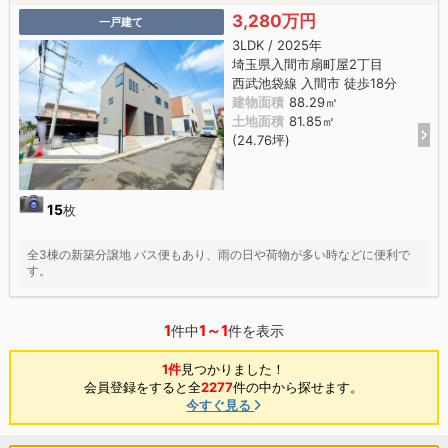
3,280万円
一戸建て
3LDK / 2025年
埼玉県入間市扇町屋2丁目
西武池袋線 入間市 徒歩18分
建物面積
88.29㎡
土地面積
81.85㎡
(24.76坪)
15
枚
全3棟の新築分譲地 バス便もあり、雨の日や荷物が多い時などに便利で
す。
1
1～1
件中
件を表示
1件
見つかりました！
会員登録をすると全
2277
件の中から探せます。
今すぐ見る