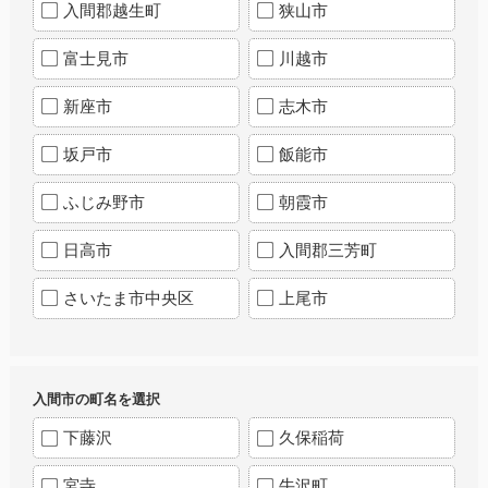
入間郡越生町
狭山市
富士見市
川越市
新座市
志木市
坂戸市
飯能市
ふじみ野市
朝霞市
日高市
入間郡三芳町
さいたま市中央区
上尾市
入間市の町名を選択
下藤沢
久保稲荷
宮寺
牛沢町