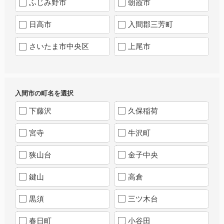
ふじみ野市
朝霞市
日高市
入間郡三芳町
さいたま市中央区
上尾市
入間市の町名を選択
下藤沢
久保稲荷
宮寺
牛沢町
狭山台
金子中央
鍵山
高倉
黒須
三ツ木台
春日町
小谷田