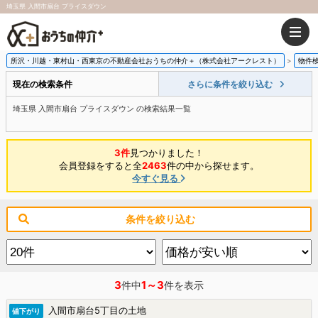
埼玉県 入間市扇台 プライスダウン
所沢・川越・東村山・西東京の不動産会社おうちの仲介＋（株式会社アークレスト）
物件
現在の検索条件
さらに条件を絞り込む
埼玉県 入間市扇台 プライスダウン の検索結果一覧
3件
見つかりました！
会員登録をすると全
2463
件の中から探せます。
今すぐ見る
条件を絞り込む
3
1～3
件中
件を表示
入間市扇台5丁目の土地
値下がり