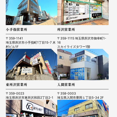
小手指営業所
所沢営業所
〒359-1141
〒359-1115 埼玉県所沢市御幸町1-
埼玉県所沢市小手指町1丁目15-7 木
16
村ビル1F
スカイライズタワー1階
東所沢営業所
入間営業所
〒359-0023
〒358-0003
埼玉県所沢市東所沢和田2丁目2-1
埼玉県入間市豊岡１丁目5-34 2F