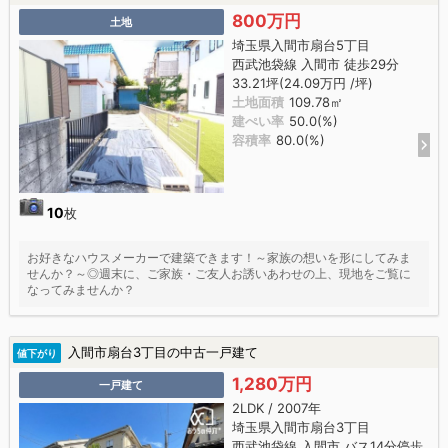
800万円
土地
埼玉県入間市扇台5丁目
西武池袋線 入間市 徒歩29分
33.21坪(24.09万円 /坪)
土地面積
109.78㎡
建ぺい率
50.0(%)
容積率
80.0(%)
10
枚
お好きなハウスメーカーで建築できます！～家族の想いを形にしてみま
せんか？～◎週末に、ご家族・ご友人お誘いあわせの上、現地をご覧に
なってみませんか？
入間市扇台3丁目の中古一戸建て
値下がり
1,280万円
一戸建て
2LDK / 2007年
埼玉県入間市扇台3丁目
西武池袋線 入間市 バス14分停歩