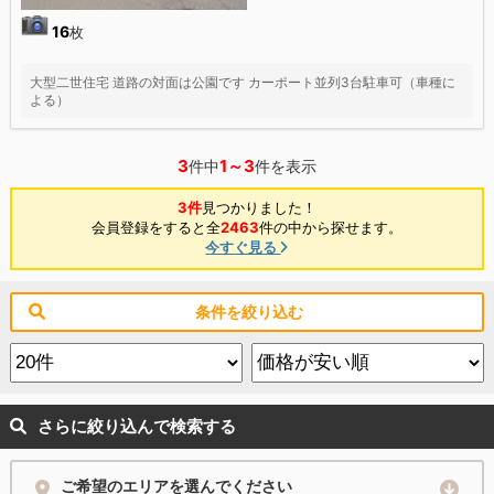
16
枚
大型二世住宅 道路の対面は公園です カーポート並列3台駐車可（車種に
よる）
3
1～3
件中
件を表示
3件
見つかりました！
会員登録をすると全
2463
件の中から探せます。
今すぐ見る
条件を絞り込む
さらに絞り込んで検索する
ご希望のエリアを選んでください