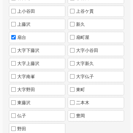
上小谷田
上谷ケ貫
上藤沢
新久
扇台
扇町屋
大字下藤沢
大字小谷田
大字上藤沢
大字新久
大字南峯
大字仏子
大字野田
東町
東藤沢
二本木
仏子
豊岡
野田