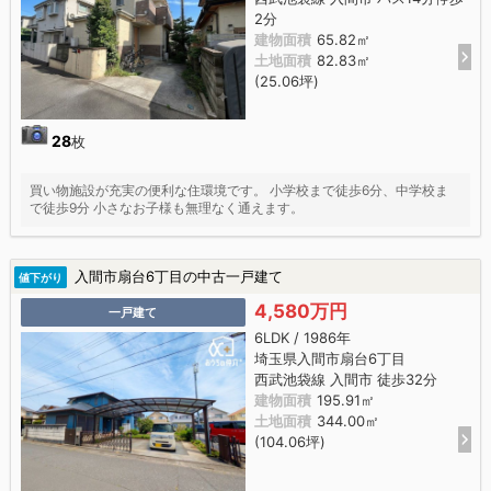
2分
建物面積
65.82㎡
土地面積
82.83㎡
(25.06坪)
28
枚
買い物施設が充実の便利な住環境です。 小学校まで徒歩6分、中学校ま
で徒歩9分 小さなお子様も無理なく通えます。
入間市扇台6丁目の中古一戸建て
値下がり
4,580万円
一戸建て
6LDK / 1986年
埼玉県入間市扇台6丁目
西武池袋線 入間市 徒歩32分
建物面積
195.91㎡
土地面積
344.00㎡
(104.06坪)