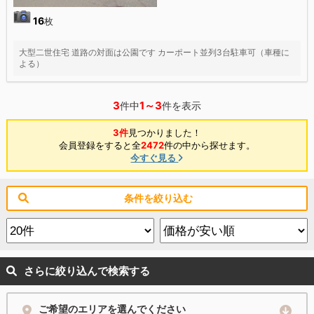
16
枚
大型二世住宅 道路の対面は公園です カーポート並列3台駐車可（車種に
よる）
3
1～3
件中
件を表示
3件
見つかりました！
会員登録をすると全
2472
件の中から探せます。
今すぐ見る
条件を絞り込む
さらに絞り込んで検索する
ご希望のエリアを選んでください