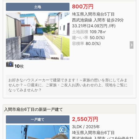
800万円
土地
埼玉県入間市扇台5丁目
西武池袋線 入間市 徒歩29分
33.21坪(24.09万円 /坪)
土地面積
109.78㎡
建ぺい率
50.0(%)
容積率
80.0(%)
10
枚
お好きなハウスメーカーで建築できます！～家族の想いを形にしてみま
せんか？～◎週末に、ご家族・ご友人お誘いあわせの上、現地をご覧に
なってみませんか？
入間市扇台6丁目の新築一戸建て
2,550万円
一戸建て
3LDK / 2025年
埼玉県入間市扇台6丁目
西武池袋線 入間市 バス6分停歩11