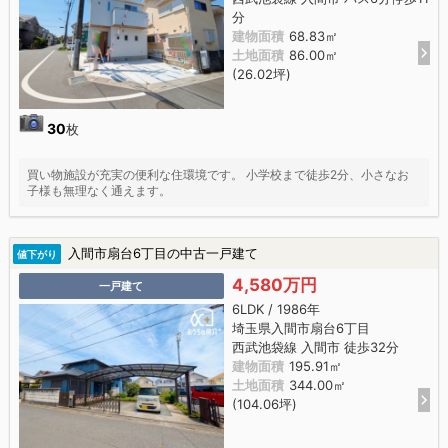
分
建物面積
68.83㎡
土地面積
86.00㎡
(26.02坪)
30
枚
買い物施設が充実の便利な住環境です。 小学校まで徒歩2分、小さなお
子様も無理なく通えます。
入間市扇台6丁目の中古一戸建て
値下がり
4,580万円
一戸建て
6LDK / 1986年
埼玉県入間市扇台6丁目
西武池袋線 入間市 徒歩32分
建物面積
195.91㎡
土地面積
344.00㎡
(104.06坪)