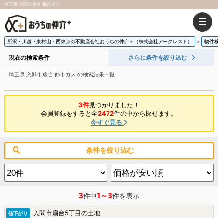
埼玉県 入間市扇台 都市ガス
所沢・川越・東村山・西東京の不動産会社おうちの仲介＋（株式会社アークレスト）
物件
現在の検索条件
さらに条件を絞り込む
埼玉県 入間市扇台 都市ガス の検索結果一覧
3件
見つかりました！
会員登録をすると全
2472
件の中から探せます。
今すぐ見る
条件を絞り込む
3
1～3
件中
件を表示
入間市扇台5丁目の土地
値下がり