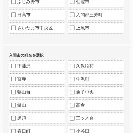
ふじみ野市
朝霞市
日高市
入間郡三芳町
さいたま市中央区
上尾市
入間市の町名を選択
下藤沢
久保稲荷
宮寺
牛沢町
狭山台
金子中央
鍵山
高倉
黒須
三ツ木台
春日町
小谷田