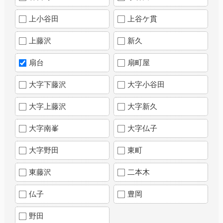
上小谷田
上谷ケ貫
上藤沢
新久
扇台
扇町屋
大字下藤沢
大字小谷田
大字上藤沢
大字新久
大字南峯
大字仏子
大字野田
東町
東藤沢
二本木
仏子
豊岡
野田