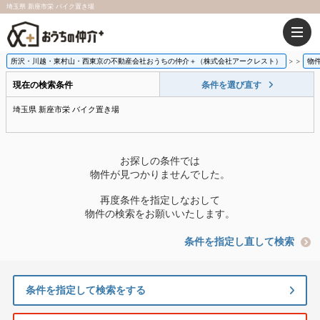
埼玉県 新座市栄 バイク置き場
所沢・川越・東村山・西東京の不動産会社おうちの仲介＋（株式会社アークレスト）
>
物
現在の検索条件
条件を選び直す
埼玉県 新座市栄 バイク置き場
お探しの条件では
物件が見つかりませんでした。
再度条件を指定しなおして
物件の検索をお願いいたします。
条件を指定し直して検索
条件を指定して検索をする