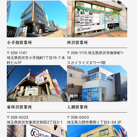
小手指営業所
所沢営業所
〒359-1141
〒359-1115 埼玉県所沢市御幸町1-
埼玉県所沢市小手指町1丁目15-7 木
16
村ビル1F
スカイライズタワー1階
東所沢営業所
入間営業所
〒359-0023
〒358-0003
埼玉県所沢市東所沢和田2丁目2-1
埼玉県入間市豊岡１丁目5-34 2F