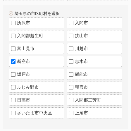
埼玉県の市区町村を選択
所沢市
入間市
入間郡越生町
狭山市
富士見市
川越市
新座市
志木市
坂戸市
飯能市
ふじみ野市
朝霞市
日高市
入間郡三芳町
さいたま市中央区
上尾市