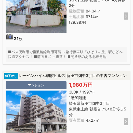
2分
建物面積
84.04㎡
土地面積
97.14㎡
(29.38坪)
21
枚
■バス便利用で複数路線利用可能 ～急行停車駅「ひばりヶ丘」駅などへ
快適アクセス！ ■前面５.２ｍ道路！ ■開放感のある北東角地
レーベンハイム朝霞ヒルズ|新座市畑中3丁目の中古マンション
値下がり
1,980万円
マンション
3LDK / 1997年
1階/9階建
埼玉県新座市畑中3丁目
東武東上線 朝霞台 バス8分停歩5
分
専有面積
47.27㎡