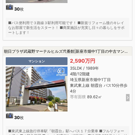
30
枚
■バス便利用で３路線３駅利用可能です！ ■新規リフォーム後のキレイ
なお部屋で新生活をスタート！ ■商業施設が充実し日々の暮らしをサポ
ートします！
朝日プラザ武蔵野マーテルヒルズ弐番館|新座市畑中1丁目の中古マンション
2,590万円
マンション
3SLDK / 1989年
4階/12階建
埼玉県新座市畑中1丁目
東武東上線 朝霞台 バス10分停歩
4分
専有面積
89.62㎡
30
枚
■東武東上線急行停車駅『朝霞台』駅へバス１７分乗車 ■フルリフォー