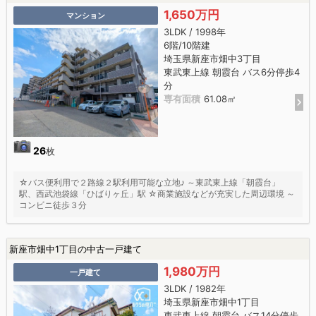
1,650万円
マンション
3LDK / 1998年
6階/10階建
埼玉県新座市畑中3丁目
東武東上線 朝霞台 バス6分停歩4
分
専有面積
61.08㎡
26
枚
☆バス便利用で２路線２駅利用可能な立地♪ ～東武東上線「朝霞台」
駅、西武池袋線「ひばりヶ丘」駅 ☆商業施設などが充実した周辺環境 ～
コンビニ徒歩３分
新座市畑中1丁目の中古一戸建て
1,980万円
一戸建て
3LDK / 1982年
埼玉県新座市畑中1丁目
東武東上線 朝霞台 バス14分停歩