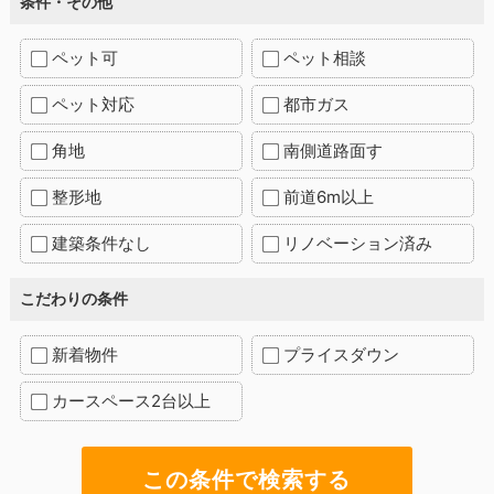
条件・その他
ペット可
ペット相談
ペット対応
都市ガス
角地
南側道路面す
整形地
前道6m以上
建築条件なし
リノベーション済み
こだわりの条件
新着物件
プライスダウン
カースペース2台以上