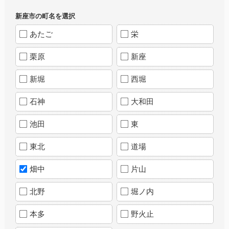
新座市の町名を選択
あたご
栄
栗原
新座
新堀
西堀
石神
大和田
池田
東
東北
道場
畑中
片山
北野
堀ノ内
本多
野火止