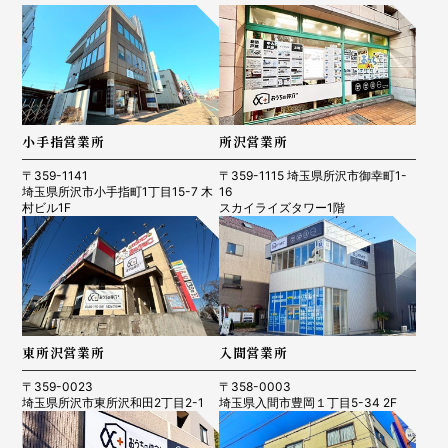
小手指営業所
所沢営業所
〒359-1141
〒359-1115 埼玉県所沢市御幸町1-
埼玉県所沢市小手指町1丁目15-7 木
16
村ビル1F
スカイライズタワー1階
東所沢営業所
入間営業所
〒359-0023
〒358-0003
埼玉県所沢市東所沢和田2丁目2-1
埼玉県入間市豊岡１丁目5-34 2F