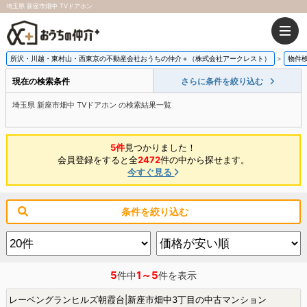
埼玉県 新座市畑中 TVドアホン
所沢・川越・東村山・西東京の不動産会社おうちの仲介＋（株式会社アークレスト）
物件
現在の検索条件
さらに条件を絞り込む
埼玉県 新座市畑中 TVドアホン の検索結果一覧
5件
見つかりました！
会員登録をすると全
2472
件の中から探せます。
今すぐ見る
条件を絞り込む
5
1～5
件中
件を表示
レーベングランヒルズ朝霞台|新座市畑中3丁目の中古マンション