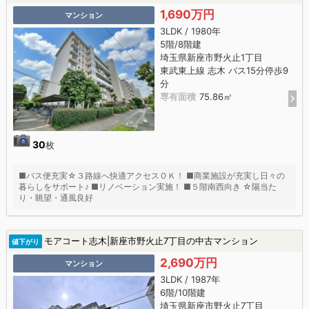
1,690万円
マンション
3LDK / 1980年
5階/8階建
埼玉県新座市野火止1丁目
東武東上線 志木 バス15分停歩9
分
専有面積
75.86㎡
30
枚
■バス便充実☆３路線へ快適アクセスＯＫ！ ■商業施設が充実し日々の
暮らしをサポート♪ ■リノベーション実施！ ■５階南西向き ☆陽当た
り・眺望・通風良好
モアコート志木|新座市野火止7丁目の中古マンション
値下がり
2,690万円
マンション
3LDK / 1987年
6階/10階建
埼玉県新座市野火止7丁目