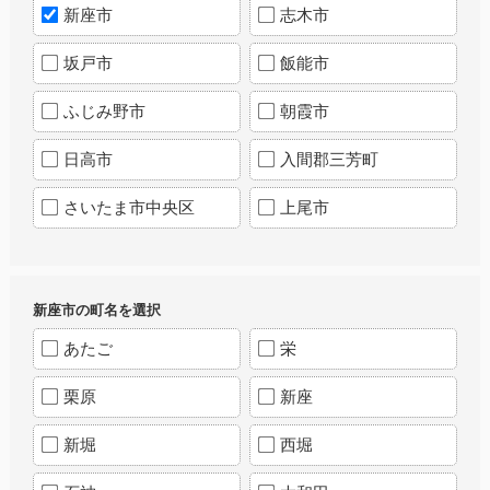
新座市
志木市
坂戸市
飯能市
ふじみ野市
朝霞市
日高市
入間郡三芳町
さいたま市中央区
上尾市
新座市の町名を選択
あたご
栄
栗原
新座
新堀
西堀