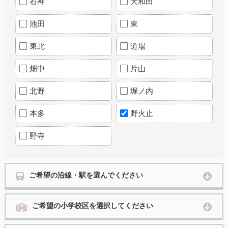
石神
大和田
池田
東
東北
道場
畑中
片山
北野
堀ノ内
本多
野火止
野寺
ご希望の沿線・駅を選んでください
ご希望の小学校区を選択してください