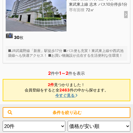
東武東上線 志木 バス10分停歩1分
専有面積
72㎡
30
枚
■JR武蔵野線「新座」駅徒歩17分 ■バス便も充実！東武東上線や西武池
袋線へも快適アクセス！ ■お買い物施設が点在する生活便利な住環境！
2
1～2
件中
件を表示
2件
見つかりました！
会員登録をすると全
2463
件の中から探せます。
今すぐ見る
条件を絞り込む