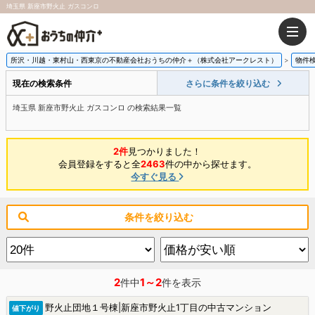
埼玉県 新座市野火止 ガスコンロ
所沢・川越・東村山・西東京の不動産会社おうちの仲介＋（株式会社アークレスト）
物件
現在の検索条件
さらに条件を絞り込む
埼玉県 新座市野火止 ガスコンロ の検索結果一覧
2件
見つかりました！
会員登録をすると全
2463
件の中から探せます。
今すぐ見る
条件を絞り込む
2
1～2
件中
件を表示
野火止団地１号棟|新座市野火止1丁目の中古マンション
値下がり