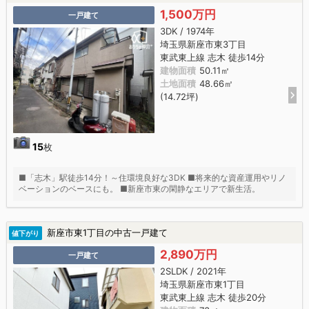
1,500万円
一戸建て
3DK / 1974年
埼玉県新座市東3丁目
東武東上線 志木 徒歩14分
建物面積
50.11㎡
土地面積
48.66㎡
(14.72坪)
15
枚
■「志木」駅徒歩14分！～住環境良好な3DK ■将来的な資産運用やリノ
ベーションのベースにも。 ■新座市東の閑静なエリアで新生活。
新座市東1丁目の中古一戸建て
値下がり
2,890万円
一戸建て
2SLDK / 2021年
埼玉県新座市東1丁目
東武東上線 志木 徒歩20分