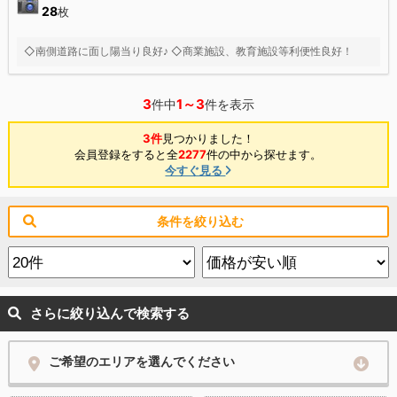
28
枚
◇南側道路に面し陽当り良好♪ ◇商業施設、教育施設等利便性良好！
3
1～3
件中
件を表示
3件
見つかりました！
会員登録をすると全
2277
件の中から探せます。
今すぐ見る
条件を絞り込む
さらに絞り込んで検索する
ご希望のエリアを選んでください