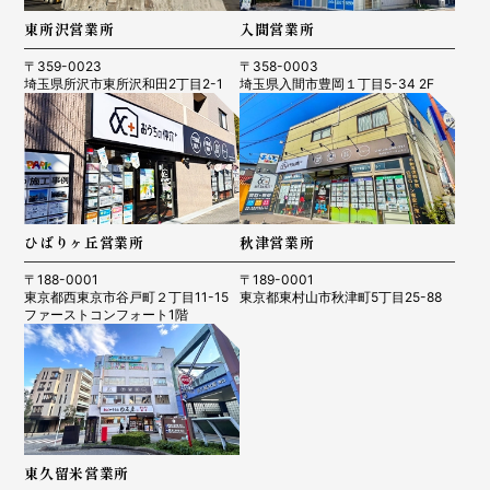
東所沢営業所
入間営業所
〒359-0023
〒358-0003
埼玉県所沢市東所沢和田2丁目2-1
埼玉県入間市豊岡１丁目5-34 2F
ひばりヶ丘営業所
秋津営業所
〒188-0001
〒189-0001
東京都西東京市谷戸町２丁目11-15
東京都東村山市秋津町5丁目25-88
ファーストコンフォート1階
東久留米営業所