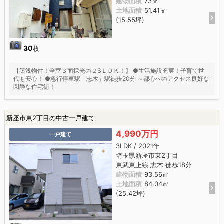
建物面積
73㎡
土地面積
51.41㎡
(15.55坪)
30
枚
【築浅物件！全室３面採光の２SＬＤＫ！】 ●生活施設充実！子育て世
代も安心！ ●急行停車駅「志木」駅徒歩20分 ～都心へのアクセス良好な
閑静な住宅街！
新座市東2丁目の中古一戸建て
4,990万円
一戸建て
3LDK / 2021年
埼玉県新座市東2丁目
東武東上線 志木 徒歩18分
建物面積
93.56㎡
土地面積
84.04㎡
(25.42坪)