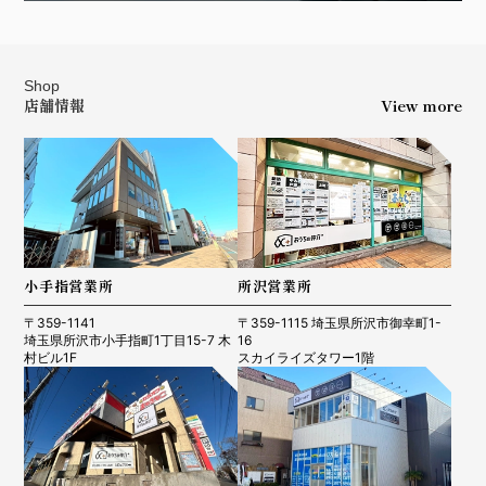
Shop
店舗情報
View more
小手指営業所
所沢営業所
〒359-1141
〒359-1115 埼玉県所沢市御幸町1-
埼玉県所沢市小手指町1丁目15-7 木
16
村ビル1F
スカイライズタワー1階