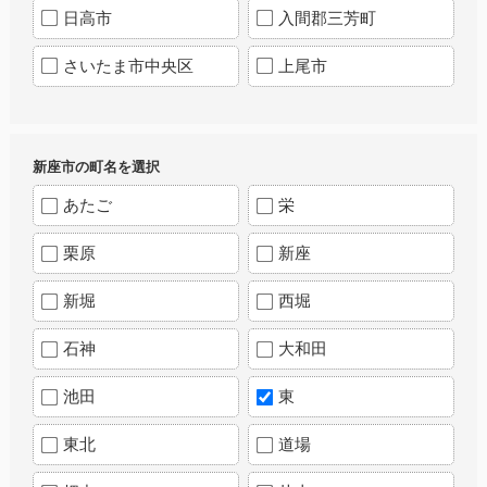
日高市
入間郡三芳町
さいたま市中央区
上尾市
新座市の町名を選択
あたご
栄
栗原
新座
新堀
西堀
石神
大和田
池田
東
東北
道場