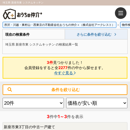
埼玉県 新座市東 システムキッチン
所沢・川越・東村山・西東京の不動産会社おうちの仲介＋（株式会社アークレスト）
物件
現在の検索条件
さらに条件を絞り込む
埼玉県 新座市東 システムキッチン の検索結果一覧
3件
見つかりました！
会員登録をすると全
2277
件の中から探せます。
今すぐ見る
条件を絞り込む
3
1～3
件中
件を表示
新座市東3丁目の中古一戸建て