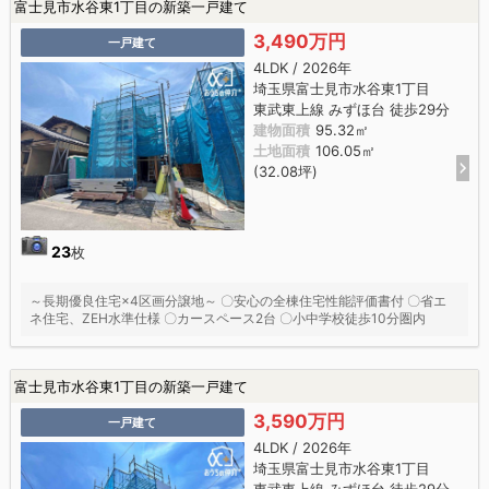
富士見市水谷東1丁目の新築一戸建て
3,490万円
一戸建て
4LDK / 2026年
埼玉県富士見市水谷東1丁目
東武東上線 みずほ台 徒歩29分
建物面積
95.32㎡
土地面積
106.05㎡
(32.08坪)
23
枚
～長期優良住宅×4区画分譲地～ 〇安心の全棟住宅性能評価書付 〇省エ
ネ住宅、ZEH水準仕様 〇カースペース2台 〇小中学校徒歩10分圏内
富士見市水谷東1丁目の新築一戸建て
3,590万円
一戸建て
4LDK / 2026年
埼玉県富士見市水谷東1丁目
東武東上線 みずほ台 徒歩29分