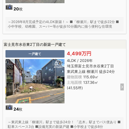
20
枚
～2026年8月完成予定の4LDK新築！～ ■「柳瀬川」駅まで徒歩22分 ■
小中学校、幼稚園、スーパー等が徒歩10分圏内に揃う便利な住環境
富士見市水谷東2丁目の新築一戸建て
4,499万円
一戸建て
4LDK / 2026年
埼玉県富士見市水谷東2丁目
東武東上線 柳瀬川 徒歩24分
建物面積
115.69㎡
土地面積
137.36㎡
(41.55坪)
24
枚
～東武東上線「柳瀬川」駅まで徒歩24分！ 「志木」駅までバス便あり ■
駐車スペース3台 ■設備充実の新築戸建 ■小学校まで徒歩8分