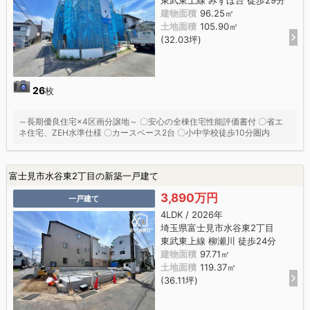
建物面積
96.25㎡
土地面積
105.90㎡
(32.03坪)
26
枚
～長期優良住宅×4区画分譲地～ 〇安心の全棟住宅性能評価書付 〇省エ
ネ住宅、ZEH水準仕様 〇カースペース2台 〇小中学校徒歩10分圏内
富士見市水谷東2丁目の新築一戸建て
3,890万円
一戸建て
4LDK / 2026年
埼玉県富士見市水谷東2丁目
東武東上線 柳瀬川 徒歩24分
建物面積
97.71㎡
土地面積
119.37㎡
(36.11坪)