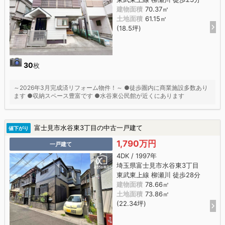
建物面積
70.37㎡
土地面積
61.15㎡
(18.5坪)
30
枚
～2026年3月完成済リフォーム物件！～ ●徒歩圏内に商業施設多数あり
ます ●収納スペース豊富です ●水谷東公民館が近くにあります
富士見市水谷東3丁目の中古一戸建て
値下がり
1,790万円
一戸建て
4DK / 1997年
埼玉県富士見市水谷東3丁目
東武東上線 柳瀬川 徒歩28分
建物面積
78.66㎡
土地面積
73.86㎡
(22.34坪)