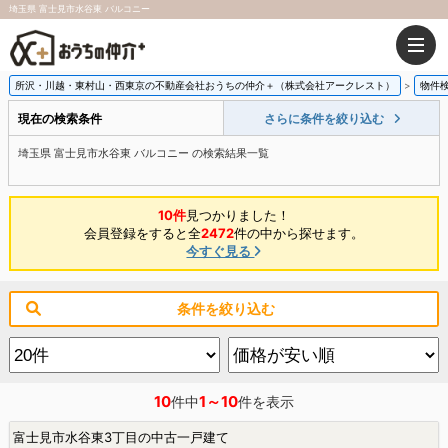
埼玉県 富士見市水谷東 バルコニー
所沢・川越・東村山・西東京の不動産会社おうちの仲介＋（株式会社アークレスト）
物件
現在の検索条件
さらに条件を絞り込む
埼玉県 富士見市水谷東 バルコニー の検索結果一覧
10件
見つかりました！
会員登録をすると全
2472
件の中から探せます。
今すぐ見る
条件を絞り込む
10
1～10
件中
件を表示
富士見市水谷東3丁目の中古一戸建て