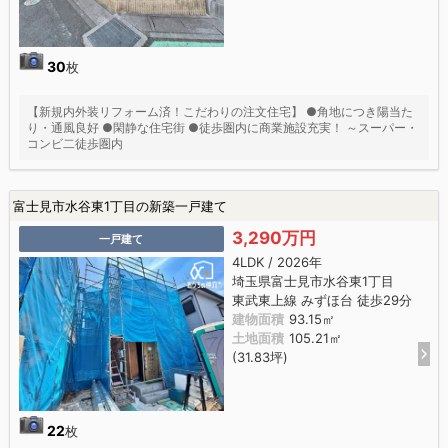
30
枚
【新規内外装リフォーム済！こだわりの注文住宅】 ●角地につき陽当た
り・通風良好 ●閑静な住宅街 ●徒歩圏内に商業施設充実！ ～スーパー・
コンビ二徒歩圏内
富士見市水谷東1丁目の新築一戸建て
3,290万円
一戸建て
4LDK / 2026年
埼玉県富士見市水谷東1丁目
東武東上線 みずほ台 徒歩29分
建物面積
93.15㎡
土地面積
105.21㎡
(31.83坪)
22
枚