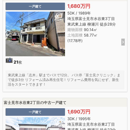
1,680万円
一戸建て
5DK / 1989年
埼玉県富士見市水谷東3丁目
東武東上線 柳瀬川 徒歩28分
建物面積
90.14㎡
土地面積
58.77㎡
(17.78坪)
21
枚
東武東上線「志木」駅までバスで12分。 バス停「富士見クリニック」ま
で徒歩3分 リフォーム済み再生住宅！リフォーム費用を気にせず、新生
活をスタートできます！
富士見市水谷東2丁目の中古一戸建て
1,690万円
一戸建て
3DK / 1995年
埼玉県富士見市水谷東2丁目
東武東上線 柳瀬川 徒歩23分