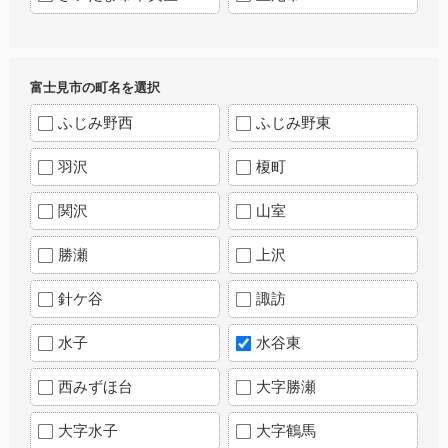
富士見市の町名を選択
ふじみ野西
ふじみ野東
羽沢
榎町
関沢
山室
勝瀬
上沢
針ケ谷
諏訪
水子
水谷東
西みずほ台
大字勝瀬
大字水子
大字鶴馬