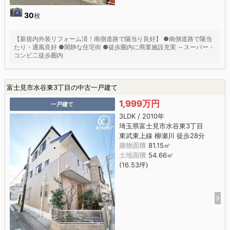
30
枚
【新規内外装リフォーム済！南側道路で陽当り良好】 ●南側道路で陽当
たり・通風良好 ●閑静な住宅街 ●徒歩圏内に商業施設充実 ～スーパー・
コンビ二徒歩圏内
富士見市水谷東3丁目の中古一戸建て
1,999万円
一戸建て
3LDK / 2010年
埼玉県富士見市水谷東3丁目
東武東上線 柳瀬川 徒歩28分
建物面積
81.15㎡
土地面積
54.66㎡
(16.53坪)