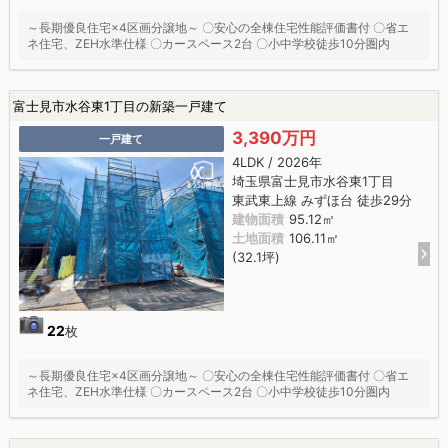
～長期優良住宅×4区画分譲地～ 〇安心の全棟住宅性能評価書付 〇省エ
ネ住宅、ZEH水準仕様 〇カースペース2台 〇小中学校徒歩10分圏内
富士見市水谷東1丁目の新築一戸建て
3,390万円
一戸建て
4LDK / 2026年
埼玉県富士見市水谷東1丁目
東武東上線 みずほ台 徒歩29分
建物面積
95.12㎡
土地面積
106.11㎡
(32.1坪)
22
枚
～長期優良住宅×4区画分譲地～ 〇安心の全棟住宅性能評価書付 〇省エ
ネ住宅、ZEH水準仕様 〇カースペース2台 〇小中学校徒歩10分圏内