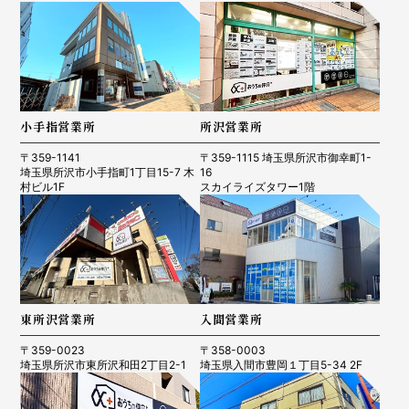
小手指営業所
所沢営業所
〒359-1141
〒359-1115 埼玉県所沢市御幸町1-
埼玉県所沢市小手指町1丁目15-7 木
16
村ビル1F
スカイライズタワー1階
東所沢営業所
入間営業所
〒359-0023
〒358-0003
埼玉県所沢市東所沢和田2丁目2-1
埼玉県入間市豊岡１丁目5-34 2F