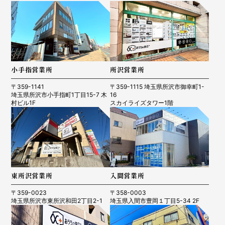
小手指営業所
所沢営業所
〒359-1141
〒359-1115 埼玉県所沢市御幸町1-
埼玉県所沢市小手指町1丁目15-7 木
16
村ビル1F
スカイライズタワー1階
東所沢営業所
入間営業所
〒359-0023
〒358-0003
埼玉県所沢市東所沢和田2丁目2-1
埼玉県入間市豊岡１丁目5-34 2F