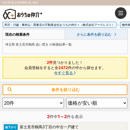
埼玉県 富士見市鶴馬 追い焚き
所沢・川越・東村山・西東京の不動産会社おうちの仲介＋（株式会社アークレスト）
物件
現在の検索条件
さらに条件を絞り込む
埼玉県 富士見市鶴馬 追い焚き の検索結果一覧
2件
見つかりました！
会員登録をすると全
2472
件の中から探せます。
今すぐ見る
条件を絞り込む
2
1～2
件中
件を表示
富士見市鶴馬3丁目の中古一戸建て
値下がり