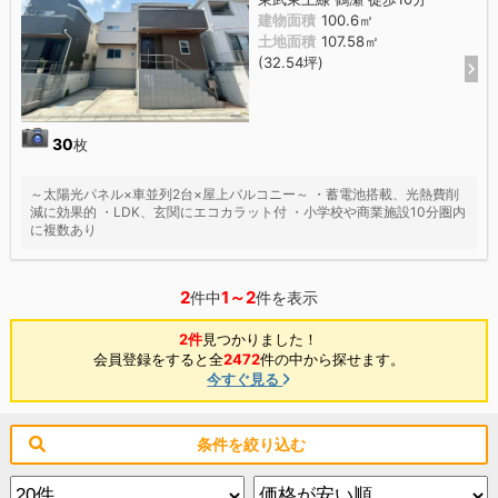
建物面積
100.6㎡
土地面積
107.58㎡
(32.54坪)
30
枚
～太陽光パネル×車並列2台×屋上バルコニー～ ・蓄電池搭載、光熱費削
減に効果的 ・LDK、玄関にエコカラット付 ・小学校や商業施設10分圏内
に複数あり
2
1～2
件中
件を表示
2件
見つかりました！
会員登録をすると全
2472
件の中から探せます。
今すぐ見る
条件を絞り込む