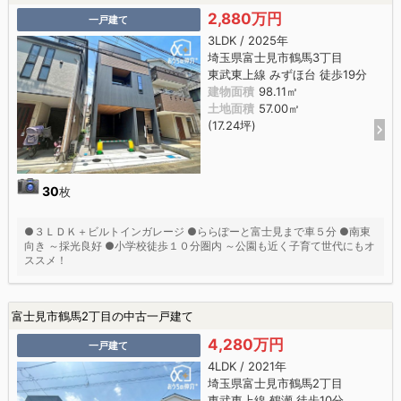
2,880万円
一戸建て
3LDK / 2025年
埼玉県富士見市鶴馬3丁目
東武東上線 みずほ台 徒歩19分
建物面積
98.11㎡
土地面積
57.00㎡
(17.24坪)
30
枚
●３ＬＤＫ＋ビルトインガレージ ●ららぽーと富士見まで車５分 ●南東
向き ～採光良好 ●小学校徒歩１０分圏内 ～公園も近く子育て世代にもオ
ススメ！
富士見市鶴馬2丁目の中古一戸建て
4,280万円
一戸建て
4LDK / 2021年
埼玉県富士見市鶴馬2丁目
東武東上線 鶴瀬 徒歩10分