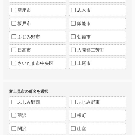
新座市
志木市
坂戸市
飯能市
ふじみ野市
朝霞市
日高市
入間郡三芳町
さいたま市中央区
上尾市
富士見市の町名を選択
ふじみ野西
ふじみ野東
羽沢
榎町
関沢
山室