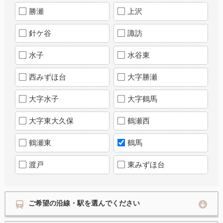
勝瀬
上沢
針ケ谷
諏訪
水子
水谷東
西みずほ台
大字勝瀬
大字水子
大字鶴馬
大字東大久保
鶴瀬西
鶴瀬東
鶴馬
渡戸
東みずほ台
ご希望の沿線・駅を選んでください