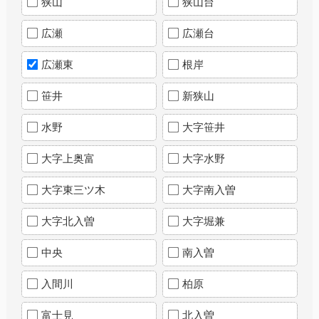
狭山
狭山台
広瀬
広瀬台
広瀬東
根岸
笹井
新狭山
水野
大字笹井
大字上奥富
大字水野
大字東三ツ木
大字南入曽
大字北入曽
大字堀兼
中央
南入曽
入間川
柏原
富士見
北入曽