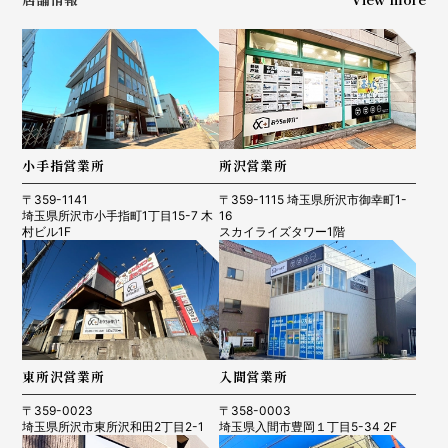
小手指営業所
所沢営業所
〒359-1141
〒359-1115 埼玉県所沢市御幸町1-
埼玉県所沢市小手指町1丁目15-7 木
16
村ビル1F
スカイライズタワー1階
東所沢営業所
入間営業所
〒359-0023
〒358-0003
埼玉県所沢市東所沢和田2丁目2-1
埼玉県入間市豊岡１丁目5-34 2F