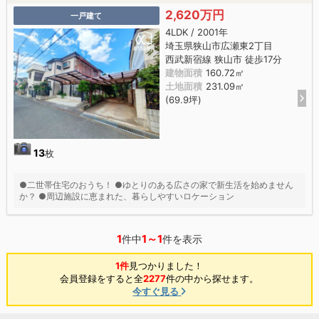
2,620万円
一戸建て
4LDK / 2001年
埼玉県狭山市広瀬東2丁目
西武新宿線 狭山市 徒歩17分
建物面積
160.72㎡
土地面積
231.09㎡
(69.9坪)
13
枚
●二世帯住宅のおうち！ ●ゆとりのある広さの家で新生活を始めません
か？ ●周辺施設に恵まれた、暮らしやすいロケーション
1
1～1
件中
件を表示
1件
見つかりました！
会員登録をすると全
2277
件の中から探せます。
今すぐ見る