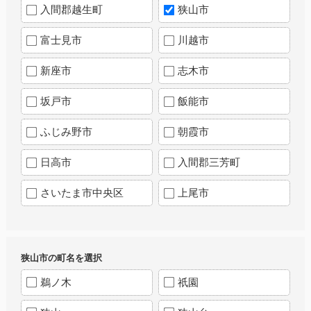
入間郡越生町
狭山市
富士見市
川越市
新座市
志木市
坂戸市
飯能市
ふじみ野市
朝霞市
日高市
入間郡三芳町
さいたま市中央区
上尾市
狭山市の町名を選択
鵜ノ木
祇園