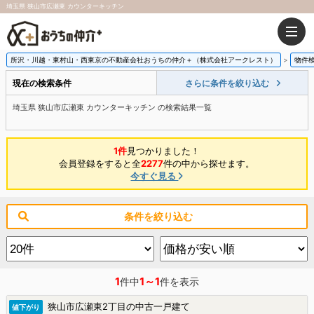
埼玉県 狭山市広瀬東 カウンターキッチン
所沢・川越・東村山・西東京の不動産会社おうちの仲介＋（株式会社アークレスト）
物件
現在の検索条件
さらに条件を絞り込む
埼玉県 狭山市広瀬東 カウンターキッチン の検索結果一覧
1件
見つかりました！
会員登録をすると全
2277
件の中から探せます。
今すぐ見る
条件を絞り込む
1
1～1
件中
件を表示
狭山市広瀬東2丁目の中古一戸建て
値下がり