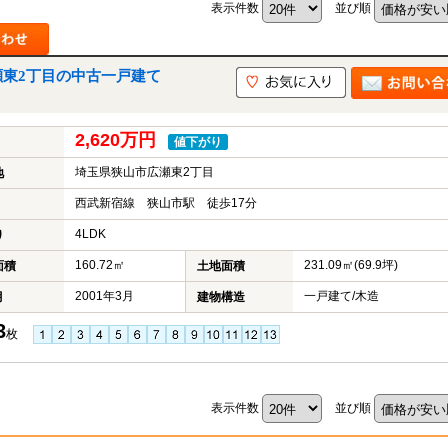
表示件数
並び順
瀬東2丁目の中古一戸建て
山市
ふじみ野市
富士見市
志木市
新座市
朝霞市
2,620万円
値下がり
埼玉県狭山市広瀬東2丁目
地
西武新宿線 狭山市駅 徒歩17分
4LDK
り
160.72㎡
231.09㎡(69.9坪)
面積
土地面積
2001年3月
一戸建て/木造
月
建物構造
3
枚
表示件数
並び順