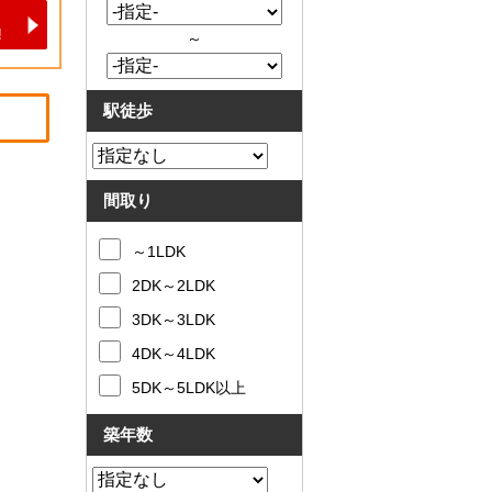
～
駅徒歩
間取り
～1LDK
2DK～2LDK
3DK～3LDK
4DK～4LDK
5DK～5LDK以上
築年数