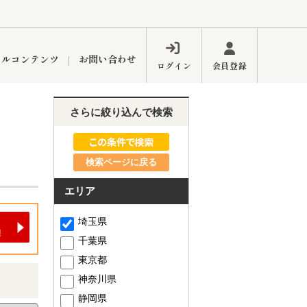
ャルコンテンツ
お問い合わせ
ログイン
会員登録
さらに絞り込んで検索
ペーン
フォーム
インフォメーション
ブログ
検索ページに戻る
エリア
東久留米営業所
埼玉県
千葉県
東京都
神奈川県
するメリット
市
練馬区
静岡県