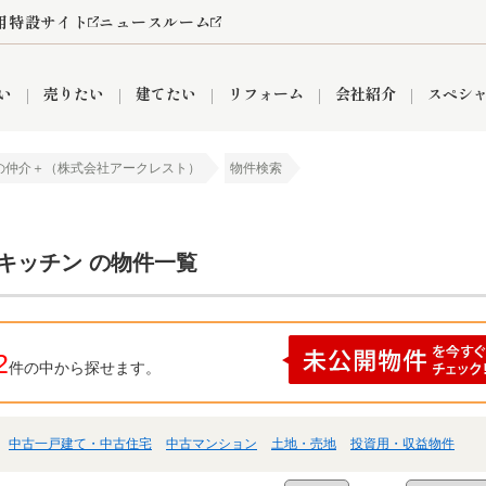
用特設サイト
ニュースルーム
い
売りたい
建てたい
リフォーム
会社紹介
スペシ
の仲介＋（株式会社アークレスト）
物件検索
情報
町名から探す
売却成功実績
売却査定依頼
おうちパークくらぶ
【埼玉】補助金・助成金
お客様の声
お気に入り
よくある質問
なんでもご相談
レンタルスペース
創業の想い
閲覧履歴
売却コラム
プライバシーポリシー
【東京】補助金・助成金
総合不動産の強み
期間限定キャン
検索履歴
査定依頼
キッチン の物件一覧
件
営業所
産買取
リノベーション済み物件
空き家
入間営業所
リースバック
ひばりケ丘営業所
秋津営業所
2
件の中から探せます。
中古一戸建て・中古住宅
中古マンション
土地・売地
投資用・収益物件
関
入間市
おうちパークグループの強み
8代疾病保証付き住宅ローン
狭山市
富士見市
団体信用保険
新座市
購入
清瀬