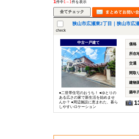
1
件中
1～1
件を表示
狭山市広瀬東2丁目｜狭山市広
所沢市
川越市
入間市
飯能市
狭
check
東久留米市
小平市
練馬区
中古一戸建て
価格
所在
交通
間取
建物
築年
●二世帯住宅のおうち！ ●ゆとりの
ある広さの家で新生活を始めませ
1
んか？ ●周辺施設に恵まれた、暮ら
しやすいロケーション