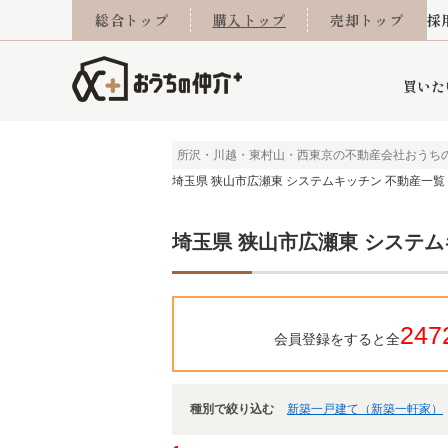
総合トップ
購入トップ
売却トップ
採
買いた
所沢・川越・東村山・西東京の不動産会社おうち
埼玉県 狭山市広瀬東 システムキッチン 不動産一覧
詳細条件から探す
不動産売却専門館
会社概要
不動産Q&A
ご来店予約
おうちLABO
おうちのリフォーム
スタッフ紹介
オンライン相談予約
マンションカタログ
建築事例
学区から探す
売却査定実績
リフォーム事例
採用
埼玉県 狭山市広瀬東 システム
当社お預かり物件
相続
小手指営業所
住み替え
所沢営業所
グループ会社施工物
離婚
東所沢
不動
247
会員登録をすると全
種別で絞り込む
新築一戸建て（新築一軒家）
今月の住宅ローン金利
西東京市
おうちLABO
東久留米市
おうちのリフォーム
当社提携金融機
東村山市