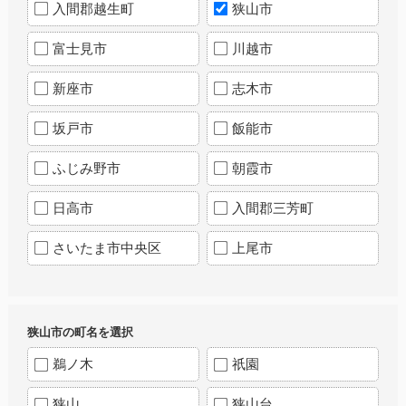
入間郡越生町
狭山市
富士見市
川越市
新座市
志木市
坂戸市
飯能市
ふじみ野市
朝霞市
日高市
入間郡三芳町
さいたま市中央区
上尾市
狭山市の町名を選択
鵜ノ木
祇園
狭山
狭山台