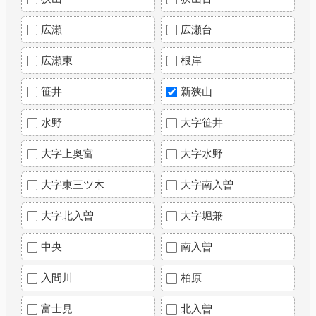
広瀬
広瀬台
広瀬東
根岸
笹井
新狭山
水野
大字笹井
大字上奥富
大字水野
大字東三ツ木
大字南入曽
大字北入曽
大字堀兼
中央
南入曽
入間川
柏原
富士見
北入曽