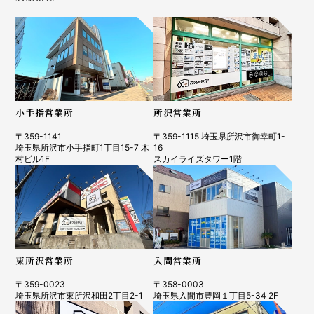
小手指営業所
所沢営業所
〒359-1141
〒359-1115 埼玉県所沢市御幸町1-
埼玉県所沢市小手指町1丁目15-7 木
16
村ビル1F
スカイライズタワー1階
東所沢営業所
入間営業所
〒359-0023
〒358-0003
埼玉県所沢市東所沢和田2丁目2-1
埼玉県入間市豊岡１丁目5-34 2F