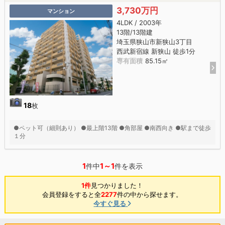
3,730万円
マンション
4LDK / 2003年
13階/13階建
埼玉県狭山市新狭山3丁目
西武新宿線 新狭山 徒歩1分
専有面積
85.15㎡
18
枚
●ペット可（細則あり） ●最上階13階 ●角部屋 ●南西向き ●駅まで徒歩
１分
1
1～1
件中
件を表示
1件
見つかりました！
会員登録をすると全
2277
件の中から探せます。
今すぐ見る