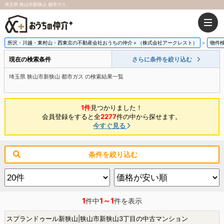
埼玉県 狭山市新狭山 都市ガス
所沢・川越・東村山・西東京の不動産会社おうちの仲介＋（株式会社アークレスト）
物件
現在の検索条件
さらに条件を絞り込む
埼玉県 狭山市新狭山 都市ガス の検索結果一覧
1件
見つかりました！
会員登録をすると全
2277
件の中から探せます。
今すぐ見る
条件を絞り込む
1
1～1
件中
件を表示
スプランドゥール新狭山|狭山市新狭山3丁目の中古マンション