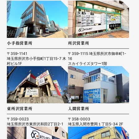
小手指営業所
所沢営業所
〒359-1141
〒359-1115 埼玉県所沢市御幸町1-
埼玉県所沢市小手指町1丁目15-7 木
16
村ビル1F
スカイライズタワー1階
東所沢営業所
入間営業所
〒359-0023
〒358-0003
埼玉県所沢市東所沢和田2丁目2-1
埼玉県入間市豊岡１丁目5-34 2F