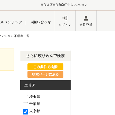
東京都 西東京市南町 中古マンション
ャルコンテンツ
お問い合わせ
ログイン
会員登録
マンション 不動産一覧
ペーン
フォーム
インフォメーション
ブログ
さらに絞り込んで検索
検索ページに戻る
東久留米営業所
エリア
埼玉県
千葉県
するメリット
市
練馬区
東京都