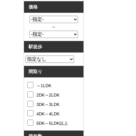
価格
～
駅徒歩
間取り
～1LDK
2DK～2LDK
3DK～3LDK
4DK～4LDK
5DK～5LDK以上