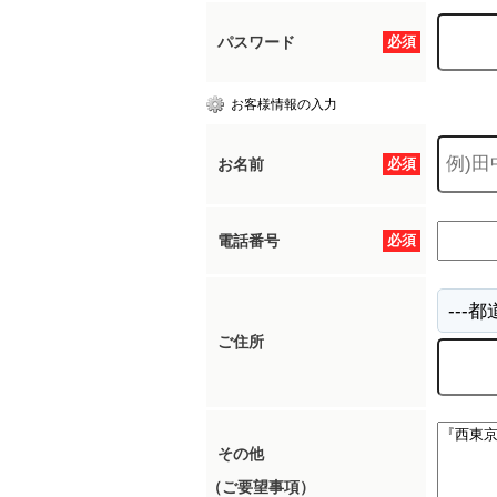
パスワード
必須
所沢市
川越市
入間市
飯能市
狭
お客様情報の入力
東久留米市
小平市
練馬区
お名前
必須
電話番号
必須
ご住所
その他
（ご要望事項）