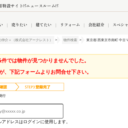
用特設サイト
ニュースルーム
い
売りたい
建てたい
リフォーム
会社紹介
スペシ
の仲介＋（株式会社アークレスト）
>
物件検索
>
東京都 西東京市南町 中古
情報
町名から探す
売却成功実績
売却査定依頼
おうちパークくらぶ
【埼玉】補助金・助成金
お客様の声
お気に入り
よくある質問
なんでもご相談
レンタルスペース
創業の想い
閲覧履歴
売却コラム
プライバシーポリシー
【東京】補助金・助成金
総合不動産の強み
期間限定キャン
検索履歴
査定依頼
条件では物件が見つかりませんでした。
が、下記フォームよりお問合せ下さい。
件
営業所
産買取
リノベーション済み物件
空き家
入間営業所
リースバック
ひばりケ丘営業所
秋津営業所
発行
ルアドレスはログインに使用します。
関
入間市
おうちパークグループの強み
8代疾病保証付き住宅ローン
狭山市
富士見市
団体信用保険
新座市
購入
清瀬