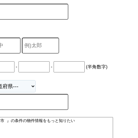
山市
ふじみ野市
富士見市
志木市
新座市
朝霞市
-
-
(半角数字)