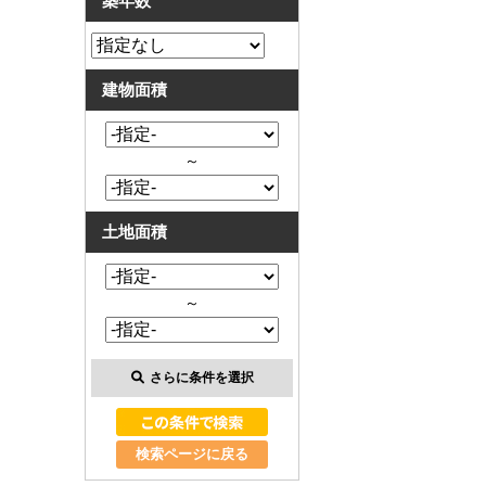
築年数
建物面積
～
土地面積
～
さらに条件を選択
検索ページに戻る