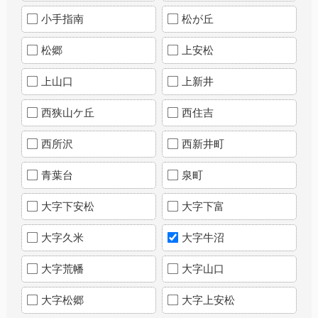
小手指南
松が丘
松郷
上安松
上山口
上新井
西狭山ケ丘
西住吉
西所沢
西新井町
青葉台
泉町
大字下安松
大字下富
大字久米
大字牛沼
大字荒幡
大字山口
大字松郷
大字上安松