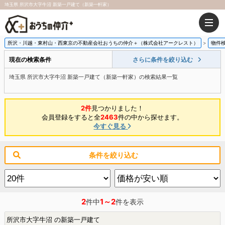
埼玉県 所沢市大字牛沼 新築一戸建て（新築一軒家）
所沢・川越・東村山・西東京の不動産会社おうちの仲介＋（株式会社アークレスト）
物件
現在の検索条件
さらに条件を絞り込む
埼玉県 所沢市大字牛沼 新築一戸建て（新築一軒家）の検索結果一覧
2件
見つかりました！
会員登録をすると全
2463
件の中から探せます。
今すぐ見る
条件を絞り込む
2
1～2
件中
件を表示
所沢市大字牛沼 の新築一戸建て