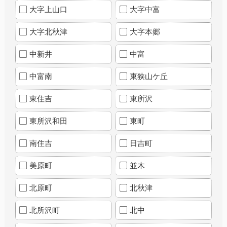
大字上山口
大字中富
大字北秋津
大字本郷
中新井
中富
中富南
東狭山ケ丘
東住吉
東所沢
東所沢和田
東町
南住吉
日吉町
美原町
並木
北原町
北秋津
北所沢町
北中