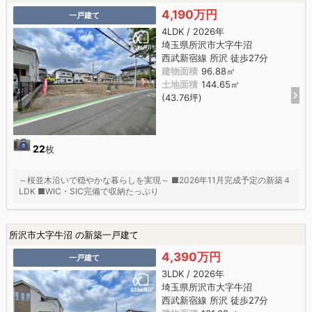
4,190万円
一戸建て
4LDK / 2026年
埼玉県所沢市大字牛沼
西武新宿線 所沢 徒歩27分
建物面積
96.88㎡
土地面積
144.65㎡
(43.76坪)
22
枚
～桜並木沿いで穏やかな暮らしを実現～ ■2026年11月完成予定の新築４
LDK ■WIC・SIC完備で収納たっぷり
所沢市大字牛沼 の新築一戸建て
4,390万円
一戸建て
3LDK / 2026年
埼玉県所沢市大字牛沼
西武新宿線 所沢 徒歩27分