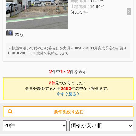
建物面積
101.02㎡
土地面積
144.64㎡
(43.75坪)
22
枚
～桜並木沿いで穏やかな暮らしを実現～ ■2026年11月完成予定の新築４
LDK ■WIC・SIC完備で収納たっぷり
2
1～2
件中
件を表示
2件
見つかりました！
会員登録をすると全
2463
件の中から探せます。
今すぐ見る
条件を絞り込む