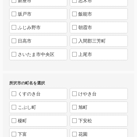
新座市
志木市
坂戸市
飯能市
ふじみ野市
朝霞市
日高市
入間郡三芳町
さいたま市中央区
上尾市
所沢市の町名を選択
くすのき台
けやき台
こぶし町
旭町
榎町
下安松
下富
花園