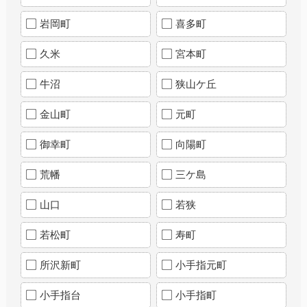
岩岡町
喜多町
久米
宮本町
牛沼
狭山ケ丘
金山町
元町
御幸町
向陽町
荒幡
三ケ島
山口
若狭
若松町
寿町
所沢新町
小手指元町
小手指台
小手指町