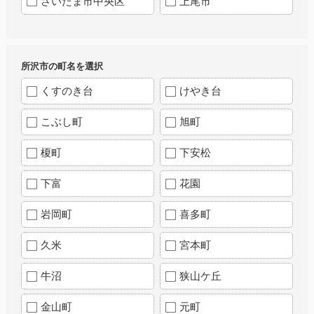
さいたま市中央区
上尾市
所沢市の町名を選択
くすのき台
けやき台
こぶし町
旭町
榎町
下安松
下富
花園
岩岡町
喜多町
久米
宮本町
牛沼
狭山ケ丘
金山町
元町