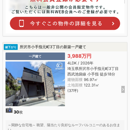
所沢市小手指元町3丁目の新築一戸建て
値下がり
3,988万円
一戸建て
4LDK / 2026年
埼玉県所沢市小手指元町3丁目
西武池袋線 小手指 徒歩18分
建物面積
96.97㎡
土地面積
122.31㎡
(37坪)
30
枚
～閑静な住宅地～ 眺望、陽当たり良好なルーフバルコニーのあるお住ま
い