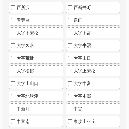
西所沢
西新井町
青葉台
泉町
大字下安松
大字下富
大字久米
大字牛沼
大字荒幡
大字山口
大字松郷
大字上安松
大字上山口
大字中富
大字北秋津
大字本郷
中新井
中富
中富南
東狭山ケ丘