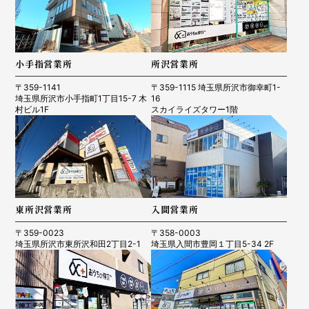
小手指営業所
所沢営業所
〒359-1141
〒359-1115 埼玉県所沢市御幸町1-
埼玉県所沢市小手指町1丁目15-7 木
16
村ビル1F
スカイライズタワー1階
東所沢営業所
入間営業所
〒359-0023
〒358-0003
埼玉県所沢市東所沢和田2丁目2-1
埼玉県入間市豊岡１丁目5-34 2F