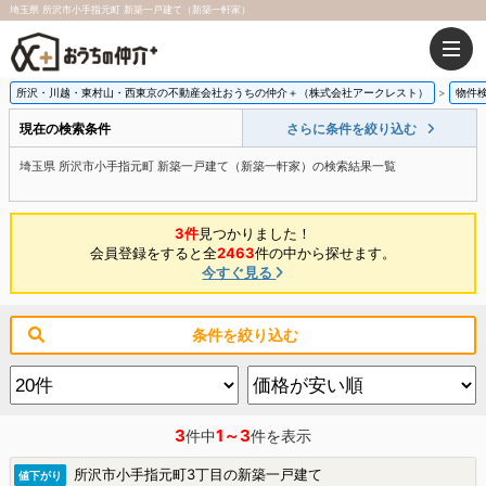
埼玉県 所沢市小手指元町 新築一戸建て（新築一軒家）
所沢・川越・東村山・西東京の不動産会社おうちの仲介＋（株式会社アークレスト）
物件
現在の検索条件
さらに条件を絞り込む
埼玉県 所沢市小手指元町 新築一戸建て（新築一軒家）の検索結果一覧
3件
見つかりました！
会員登録をすると全
2463
件の中から探せます。
今すぐ見る
条件を絞り込む
3
1～3
件中
件を表示
所沢市小手指元町3丁目の新築一戸建て
値下がり