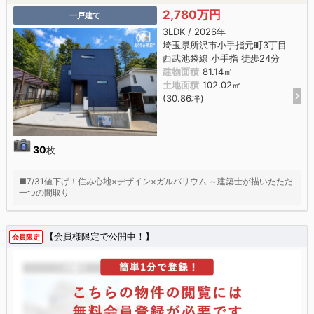
2,780万円
一戸建て
3LDK / 2026年
埼玉県所沢市小手指元町3丁目
西武池袋線 小手指 徒歩24分
建物面積
81.14㎡
土地面積
102.02㎡
(30.86坪)
30
枚
■7/31値下げ！住み心地×デザイン×ガルバリウム ～建築士が描いたただ
一つの間取り
【会員様限定で公開中！】
会員限定