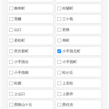
御幸町
向陽町
荒幡
三ケ島
山口
若狭
若松町
寿町
所沢新町
小手指元町
小手指台
小手指町
小手指南
松が丘
松郷
上安松
上山口
上新井
西狭山ケ丘
西住吉