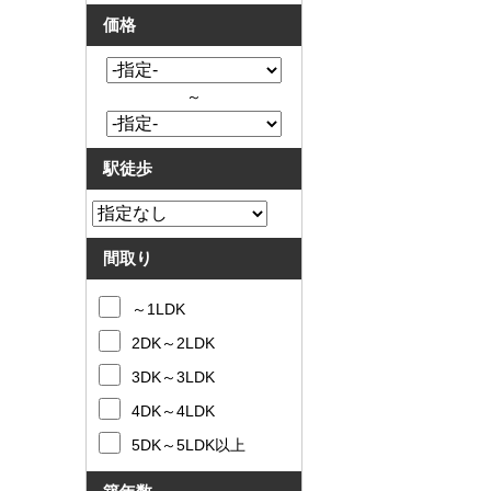
価格
～
駅徒歩
間取り
～1LDK
2DK～2LDK
3DK～3LDK
4DK～4LDK
5DK～5LDK以上