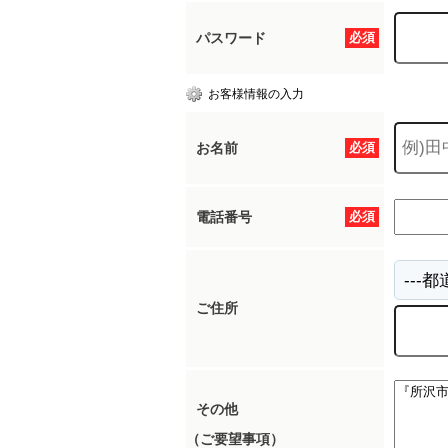
パスワード
必須
所沢市
川越市
入間市
飯能市
狭
お客様情報の入力
東久留米市
小平市
練馬区
お名前
必須
電話番号
必須
ご住所
その他
（ご要望事項）