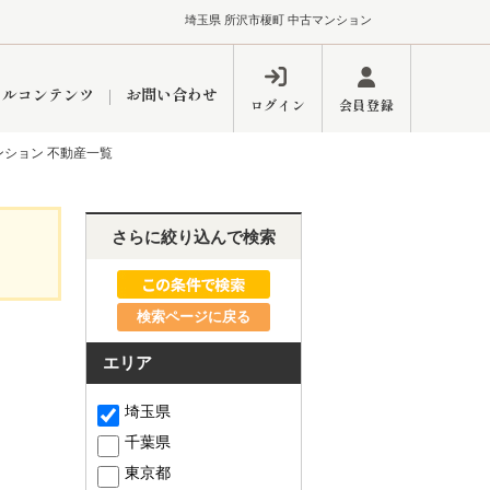
埼玉県 所沢市榎町 中古マンション
ャルコンテンツ
お問い合わせ
ログイン
会員登録
ンション 不動産一覧
ペーン
フォーム
インフォメーション
ブログ
さらに絞り込んで検索
検索ページに戻る
東久留米営業所
エリア
埼玉県
千葉県
するメリット
市
練馬区
東京都