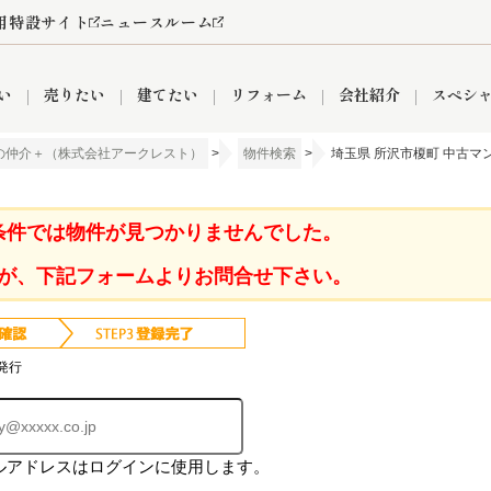
用特設サイト
ニュースルーム
い
売りたい
建てたい
リフォーム
会社紹介
スペシ
の仲介＋（株式会社アークレスト）
>
物件検索
>
埼玉県 所沢市榎町 中古マ
情報
町名から探す
売却成功実績
売却査定依頼
おうちパークくらぶ
【埼玉】補助金・助成金
お客様の声
お気に入り
よくある質問
なんでもご相談
レンタルスペース
創業の想い
閲覧履歴
売却コラム
プライバシーポリシー
【東京】補助金・助成金
総合不動産の強み
期間限定キャン
検索履歴
査定依頼
条件では物件が見つかりませんでした。
が、下記フォームよりお問合せ下さい。
件
営業所
産買取
リノベーション済み物件
空き家
入間営業所
リースバック
ひばりケ丘営業所
秋津営業所
発行
ルアドレスはログインに使用します。
関
入間市
おうちパークグループの強み
8代疾病保証付き住宅ローン
狭山市
富士見市
団体信用保険
新座市
購入
清瀬