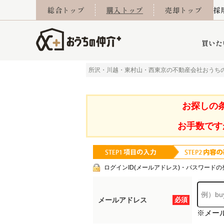
総合トップ
購入トップ
売却トップ
採
買いた
所沢・川越・東村山・西東京の不動産会社おうち
詳細条件から探す
不動産売却専門館
会社概要
不動産Q&A
ご来店予約
おうちLABO
おうちのリフォーム
スタッフ紹介
オンライン相談予約
マンションカタログ
建築事例
学区から探す
売却査定実績
リフォーム事例
採用
お探しの
お手数です
当社お預かり物件
相続
小手指営業所
住み替え
所沢営業所
グループ会社施工物
離婚
東所沢
不動
ログインID(メールアドレス)・パスワードの
メールアドレス
必須
※メー
今月の住宅ローン金利
西東京市
おうちLABO
東久留米市
おうちのリフォーム
当社提携金融機
東村山市