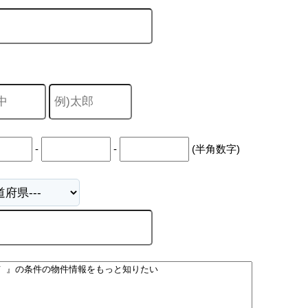
山市
ふじみ野市
富士見市
志木市
新座市
朝霞市
-
-
(半角数字)