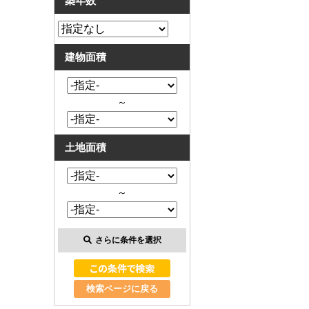
築年数
建物面積
～
土地面積
～
さらに条件を選択
検索ページに戻る