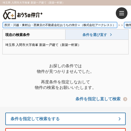
埼玉県 入間市大字南峯 新築一戸建て（新築一軒家）
所沢・川越・東村山・西東京の不動産会社おうちの仲介＋（株式会社アークレスト）
>
物
現在の検索条件
条件を選び直す
埼玉県 入間市大字南峯 新築一戸建て（新築一軒家）
お探しの条件では
物件が見つかりませんでした。
再度条件を指定しなおして
物件の検索をお願いいたします。
条件を指定し直して検索
条件を指定して検索をする