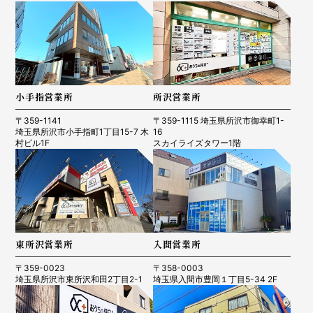
小手指営業所
所沢営業所
〒359-1141
〒359-1115 埼玉県所沢市御幸町1-
埼玉県所沢市小手指町1丁目15-7 木
16
村ビル1F
スカイライズタワー1階
東所沢営業所
入間営業所
〒359-0023
〒358-0003
埼玉県所沢市東所沢和田2丁目2-1
埼玉県入間市豊岡１丁目5-34 2F