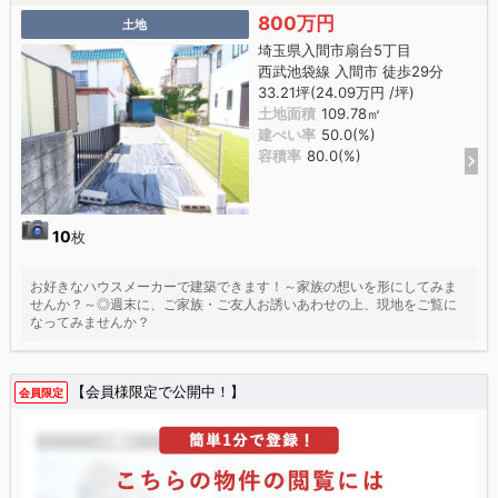
800万円
土地
埼玉県入間市扇台5丁目
西武池袋線 入間市 徒歩29分
33.21坪(24.09万円 /坪)
土地面積
109.78㎡
建ぺい率
50.0(%)
容積率
80.0(%)
10
枚
お好きなハウスメーカーで建築できます！～家族の想いを形にしてみま
せんか？～◎週末に、ご家族・ご友人お誘いあわせの上、現地をご覧に
なってみませんか？
【会員様限定で公開中！】
会員限定