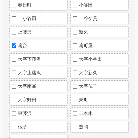
春日町
小谷田
上小谷田
上谷ケ貫
上藤沢
新久
扇台
扇町屋
大字下藤沢
大字小谷田
大字上藤沢
大字新久
大字南峯
大字仏子
大字野田
東町
東藤沢
二本木
仏子
豊岡