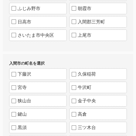
ふじみ野市
朝霞市
日高市
入間郡三芳町
さいたま市中央区
上尾市
入間市の町名を選択
下藤沢
久保稲荷
宮寺
牛沢町
狭山台
金子中央
鍵山
高倉
黒須
三ツ木台