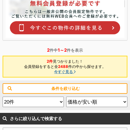
2
1～2
件中
件を表示
2件
見つかりました！
会員登録をすると全
2488
件の中から探せます。
今すぐ見る
条件を絞り込む
さらに絞り込んで検索する