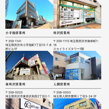
小手指営業所
所沢営業所
〒359-1141
〒359-1115 埼玉県所沢市御幸町1-
埼玉県所沢市小手指町1丁目15-7 木
16
村ビル1F
スカイライズタワー1階
東所沢営業所
入間営業所
〒359-0023
〒358-0003
埼玉県所沢市東所沢和田2丁目2-1
埼玉県入間市豊岡１丁目5-34 2F