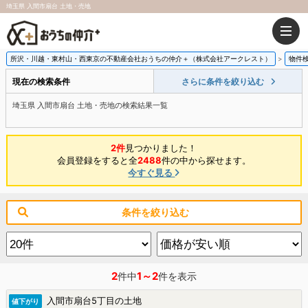
埼玉県 入間市扇台 土地・売地
所沢・川越・東村山・西東京の不動産会社おうちの仲介＋（株式会社アークレスト）
物件
現在の検索条件
さらに条件を絞り込む
埼玉県 入間市扇台 土地・売地の検索結果一覧
2件
見つかりました！
会員登録をすると全
2488
件の中から探せます。
今すぐ見る
条件を絞り込む
2
1～2
件中
件を表示
入間市扇台5丁目の土地
値下がり