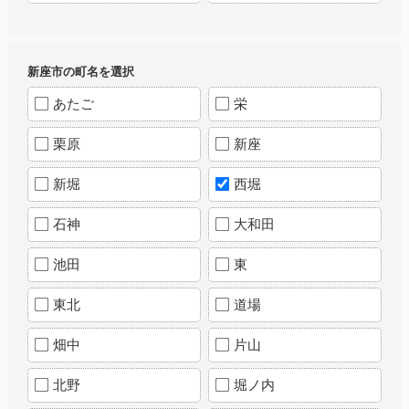
新座市の町名を選択
あたご
栄
栗原
新座
新堀
西堀
石神
大和田
池田
東
東北
道場
畑中
片山
北野
堀ノ内