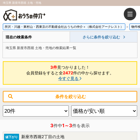
埼玉県 新座市西堀 土地・売地
所沢・川越・東村山・西東京の不動産会社おうちの仲介＋（株式会社アークレスト）
物件
現在の検索条件
さらに条件を絞り込む
埼玉県 新座市西堀 土地・売地の検索結果一覧
3件
見つかりました！
会員登録をすると全
2472
件の中から探せます。
今すぐ見る
条件を絞り込む
3
1～3
件中
件を表示
新座市西堀2丁目の土地
値下がり