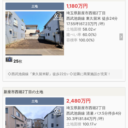
1,180万円
土地
埼玉県新座市西堀2丁目
西武池袋線 東久留米 徒歩24分
17.55坪(67.23万円 /坪)
土地面積
58.02㎡
建ぺい率
60.0(%)
容積率
100.0(%)
25
枚
◇西武池袋線『東久留米駅』徒歩22分♪ ◇近隣に商業施設が充実！
新座市西堀2丁目の土地
2,480万円
土地
埼玉県新座市西堀2丁目
西武池袋線 清瀬 バス5分停歩4分
30.3坪(81.84万円 /坪)
土地面積
100.17㎡