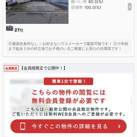
建ぺい率
60.0(%)
容積率
100.0(%)
27
枚
◇建築史条件なし ～お好きなハウスメーカーで建築可能です！ ◇小学校
まで徒歩２分の好立地でお子様のいるご家庭にも安心の住環境です！
【会員様限定で公開中！】
会員限定