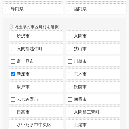
静岡県
福岡県
埼玉県の市区町村を選択
所沢市
入間市
入間郡越生町
狭山市
富士見市
川越市
新座市
志木市
坂戸市
飯能市
ふじみ野市
朝霞市
日高市
入間郡三芳町
さいたま市中央区
上尾市