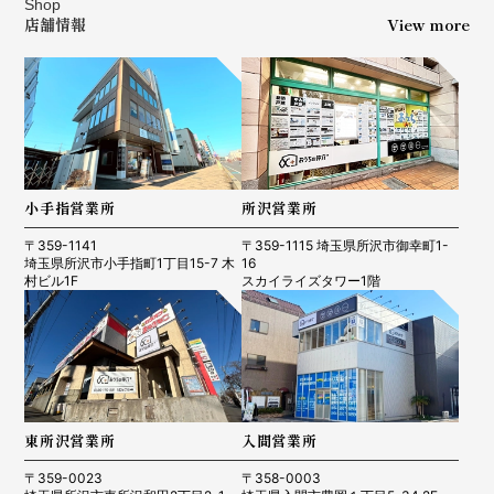
Shop
店舗情報
View more
小手指営業所
所沢営業所
〒359-1141
〒359-1115 埼玉県所沢市御幸町1-
埼玉県所沢市小手指町1丁目15-7 木
16
村ビル1F
スカイライズタワー1階
東所沢営業所
入間営業所
〒359-0023
〒358-0003