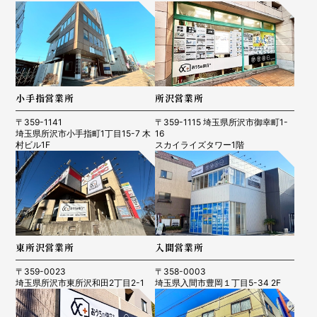
小手指営業所
所沢営業所
〒359-1141
〒359-1115 埼玉県所沢市御幸町1-
埼玉県所沢市小手指町1丁目15-7 木
16
村ビル1F
スカイライズタワー1階
東所沢営業所
入間営業所
〒359-0023
〒358-0003
埼玉県所沢市東所沢和田2丁目2-1
埼玉県入間市豊岡１丁目5-34 2F