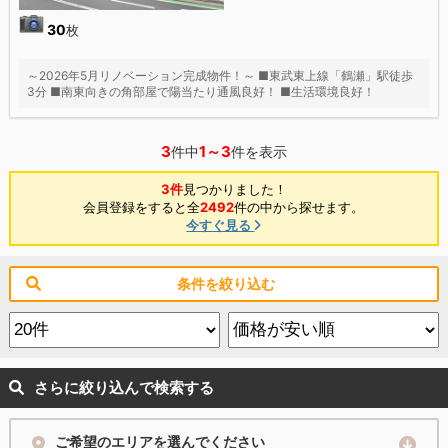
30
枚
～2026年5月リノベーション完成物件！～ ■東武東上線「鶴瀬」駅徒歩
3分 ■南東向きの角部屋で陽当たり通風良好！ ■生活環境良好！
3
1～3
件中
件を表示
3件
見つかりました！
会員登録をすると全
2492
件の中から探せます。
今すぐ見る
条件を絞り込む
さらに絞り込んで検索する
ご希望のエリアを選んでください