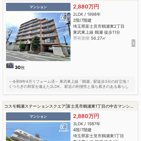
2,880万円
マンション
2LDK / 1998年
2階/7階建
埼玉県富士見市鶴瀬東2丁目
東武東上線 鶴瀬 徒歩11分
専有面積
56.27㎡
30
枚
～令和8年4月リフォーム済～ 東武東上線「鶴瀬」駅徒歩3分の好立地！
くつろぎの和室を備えた2LDK。 駅近の利便性と落ち着きのある暮らし
コスモ鶴瀬ステーションスクエア|富士見市鶴瀬東1丁目の中古マンション
2,880万円
マンション
3LDK / 1987年
4階/7階建
埼玉県富士見市鶴瀬東1丁目