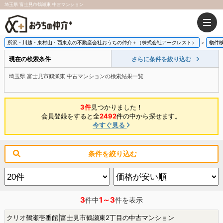
埼玉県 富士見市鶴瀬東 中古マンション
所沢・川越・東村山・西東京の不動産会社おうちの仲介＋（株式会社アークレスト）
物件
現在の検索条件
さらに条件を絞り込む
埼玉県 富士見市鶴瀬東 中古マンションの検索結果一覧
3件
見つかりました！
会員登録をすると全
2492
件の中から探せます。
今すぐ見る
条件を絞り込む
3
1～3
件中
件を表示
クリオ鶴瀬壱番館|富士見市鶴瀬東2丁目の中古マンション