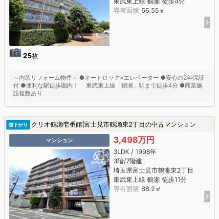
東武東上線 鶴瀬 徒歩4分
専有面積
66.55㎡
25
枚
～内装リフォーム物件～ ●オートロック×エレベーター ●安心の2年保証
付 ●便利な駅徒歩圏内！ 東武東上線「鶴瀬」駅まで徒歩4分 ●商業施
設複数あり
クリオ鶴瀬壱番館|富士見市鶴瀬東2丁目の中古マンション
値下がり
3,498万円
マンション
3LDK / 1998年
3階/7階建
埼玉県富士見市鶴瀬東2丁目
東武東上線 鶴瀬 徒歩11分
専有面積
68.2㎡