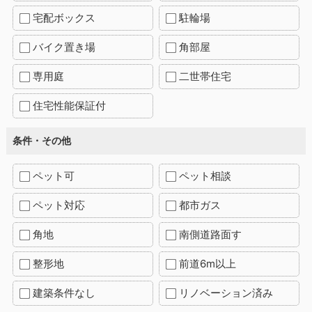
宅配ボックス
駐輪場
バイク置き場
角部屋
専用庭
二世帯住宅
住宅性能保証付
条件・その他
ペット可
ペット相談
ペット対応
都市ガス
角地
南側道路面す
整形地
前道6m以上
建築条件なし
リノベーション済み