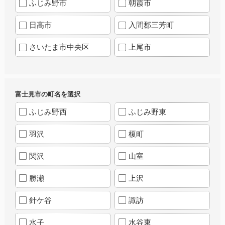
ふじみ野市
朝霞市
日高市
入間郡三芳町
さいたま市中央区
上尾市
富士見市の町名を選択
ふじみ野西
ふじみ野東
羽沢
榎町
関沢
山室
勝瀬
上沢
針ケ谷
諏訪
水子
水谷東