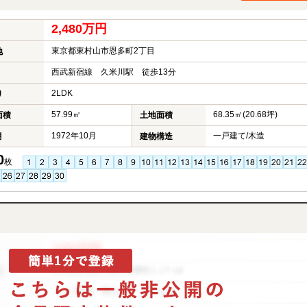
2,480万円
東京都東村山市恩多町2丁目
地
西武新宿線 久米川駅 徒歩13分
2LDK
り
57.99㎡
68.35㎡(20.68坪)
面積
土地面積
1972年10月
一戸建て/木造
月
建物構造
0
枚