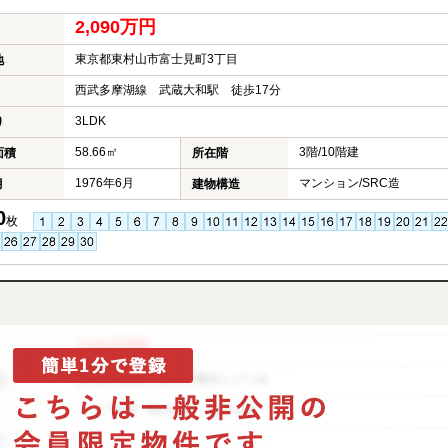
2,090万円
東京都東村山市富士見町3丁目
地
西武多摩湖線 武蔵大和駅 徒歩17分
3LDK
り
58.66㎡
3階/10階建
面積
所在階
1976年6月
マンション/SRC造
月
建物構造
0
枚