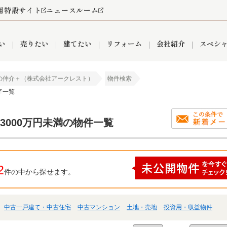
用特設サイト
ニュースルーム
い
売りたい
建てたい
リフォーム
会社紹介
スペシ
の仲介＋（株式会社アークレスト）
物件検索
産一覧
情報
町名から探す
売却成功実績
売却査定依頼
おうちパークくらぶ
【埼玉】補助金・助成金
お客様の声
お気に入り
よくある質問
なんでもご相談
レンタルスペース
創業の想い
閲覧履歴
売却コラム
プライバシーポリシー
【東京】補助金・助成金
総合不動産の強み
期間限定キャン
検索履歴
査定依頼
上3000万円未満の物件一覧
件
営業所
産買取
リノベーション済み物件
空き家
入間営業所
リースバック
ひばりケ丘営業所
秋津営業所
2
件の中から探せます。
中古一戸建て・中古住宅
中古マンション
土地・売地
投資用・収益物件
関
入間市
おうちパークグループの強み
8代疾病保証付き住宅ローン
狭山市
富士見市
団体信用保険
新座市
購入
清瀬