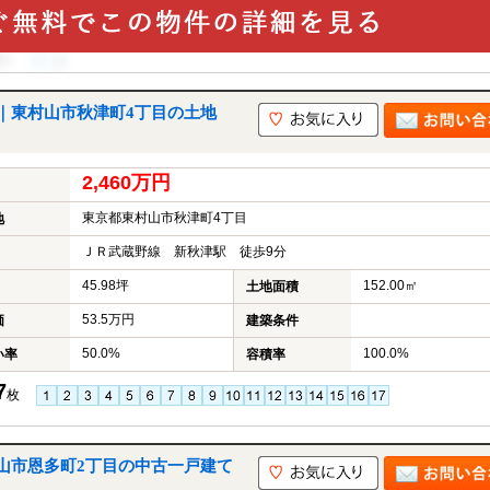
｜東村山市秋津町4丁目の土地
2,460万円
東京都東村山市秋津町4丁目
地
ＪＲ武蔵野線 新秋津駅 徒歩9分
45.98坪
152.00㎡
土地面積
53.5万円
価
建築条件
50.0%
100.0%
い率
容積率
7
枚
山市恩多町2丁目の中古一戸建て