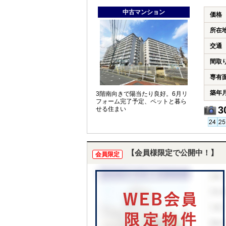
中古マンション
価格
所在
交通
間取
専有
築年
3階南向きで陽当たり良好。6月リ
フォーム完了予定、ペットと暮ら
3
せる住まい
【会員様限定で公開中！】
会員限定