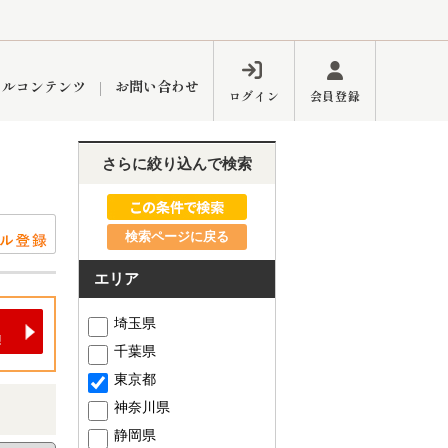
ャルコンテンツ
お問い合わせ
ログイン
会員登録
さらに絞り込んで検索
ペーン
フォーム
インフォメーション
ブログ
検索ページに戻る
エリア
東久留米営業所
埼玉県
千葉県
東京都
神奈川県
するメリット
市
練馬区
静岡県