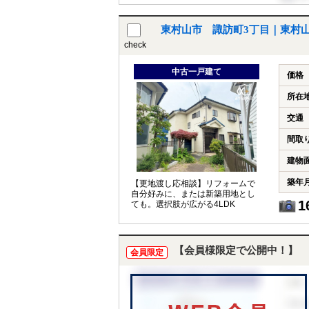
東村山市 諏訪町3丁目｜東村
check
中古一戸建て
価格
所在
交通
間取
建物
築年
【更地渡し応相談】リフォームで
自分好みに、または新築用地とし
1
ても。選択肢が広がる4LDK
【会員様限定で公開中！】
会員限定