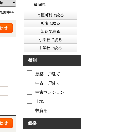
福岡県
の20件>>
西東京市
東村山市
東大和市
清瀬市
種別
新築一戸建て
中古一戸建て
中古マンション
土地
投資用
価格