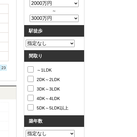
～
駅徒歩
間取り
～1LDK
2DK～2LDK
3DK～3LDK
4DK～4LDK
5DK～5LDK以上
築年数