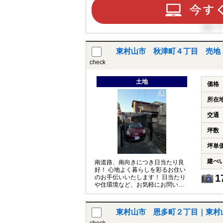
東村山市 秋津町４丁目 売地
check
土地
価格
所在
交通
坪数
坪単
建ぺ
南道路、南向きにつき日当たり良
好！ 心地よく暮らしを彩るお住い
1
のお手伝いいたします！ 日当たり
や住環境など、お気軽にお問い合
わせください！
東村山市 恩多町２丁目｜東村