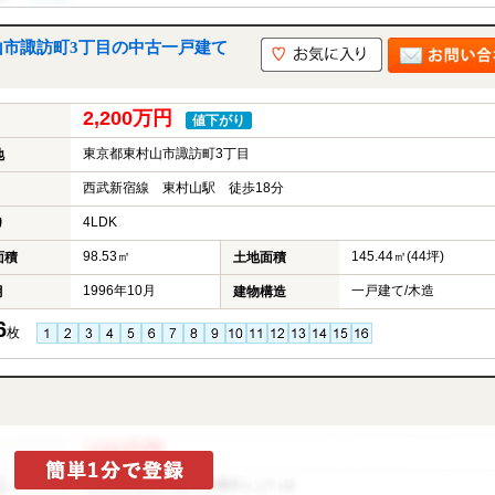
山市諏訪町3丁目の中古一戸建て
2,200万円
値下がり
東京都東村山市諏訪町3丁目
地
西武新宿線 東村山駅 徒歩18分
4LDK
り
98.53㎡
145.44㎡(44坪)
面積
土地面積
1996年10月
一戸建て/木造
月
建物構造
6
枚