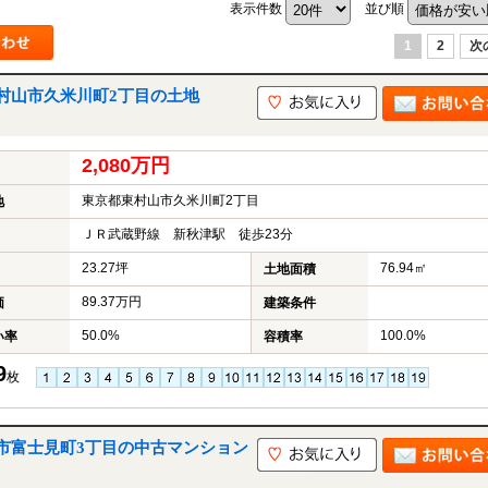
表示件数
並び順
1
2
次
山市
ふじみ野市
富士見市
志木市
新座市
朝霞市
村山市久米川町2丁目の土地
2,080万円
東京都東村山市久米川町2丁目
地
ＪＲ武蔵野線 新秋津駅 徒歩23分
23.27坪
76.94㎡
土地面積
89.37万円
価
建築条件
50.0%
100.0%
い率
容積率
9
枚
市富士見町3丁目の中古マンション