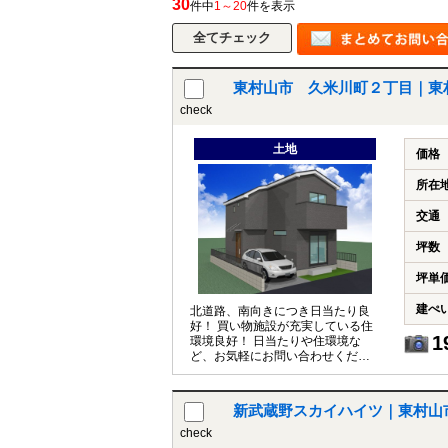
30
件中
1～20
件を表示
所沢市
川越市
入間市
飯能市
狭
東村山市 久米川町２丁目｜東
東久留米市
小平市
練馬区
check
土地
価格
所在
交通
坪数
坪単
建ぺ
北道路、南向きにつき日当たり良
好！ 買い物施設が充実している住
1
環境良好！ 日当たりや住環境な
ど、お気軽にお問い合わせくださ
い！
新武蔵野スカイハイツ｜東村山
check