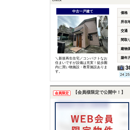
check
中古一戸建て
価格
所在
交通
間取
建物
築年
＼新規再生住宅／コンパクトなお
住まいですが設備は充実！徒歩圏
3
内に買い物施設・教育施設ありま
す。
【会員様限定で公開中！】
会員限定