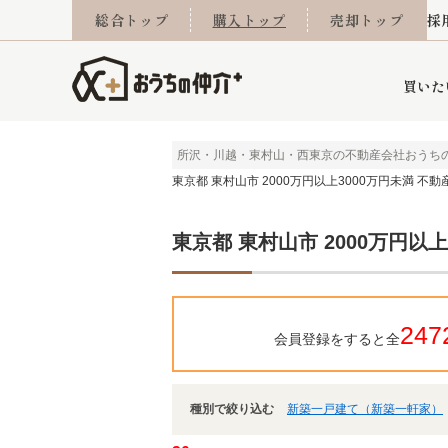
総合トップ
購入トップ
売却トップ
採
買いた
所沢・川越・東村山・西東京の不動産会社おうち
東京都 東村山市 2000万円以上3000万円未満 不動
詳細条件から探す
不動産売却専門館
会社概要
不動産Q&A
ご来店予約
おうちLABO
おうちのリフォーム
スタッフ紹介
オンライン相談予約
マンションカタログ
建築事例
学区から探す
売却査定実績
リフォーム事例
採用
東京都 東村山市 2000万円以
当社お預かり物件
相続
小手指営業所
住み替え
所沢営業所
グループ会社施工物
離婚
東所沢
不動
247
会員登録をすると全
種別で絞り込む
新築一戸建て（新築一軒家）
今月の住宅ローン金利
西東京市
おうちLABO
東久留米市
おうちのリフォーム
当社提携金融機
東村山市