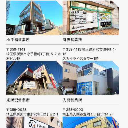
小手指営業所
所沢営業所
〒359-1141
〒359-1115 埼玉県所沢市御幸町1-
埼玉県所沢市小手指町1丁目15-7 木
16
村ビル1F
スカイライズタワー1階
東所沢営業所
入間営業所
〒359-0023
〒358-0003
埼玉県所沢市東所沢和田2丁目2-1
埼玉県入間市豊岡１丁目5-34 2F