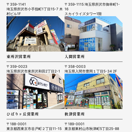
〒359-1141
〒359-1115 埼玉県所沢市御幸町1-
埼玉県所沢市小手指町1丁目15-7 木
16
村ビル1F
スカイライズタワー1階
東所沢営業所
入間営業所
〒359-0023
〒358-0003
埼玉県所沢市東所沢和田2丁目2-1
埼玉県入間市豊岡１丁目5-34 2F
ひばりヶ丘営業所
秋津営業所
〒188-0001
〒189-0001
東京都西東京市谷戸町２丁目11-15
東京都東村山市秋津町5丁目25-88