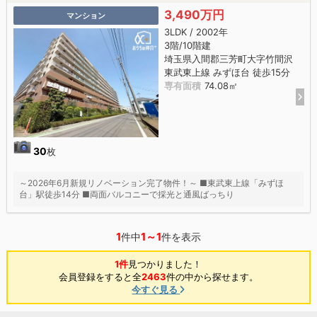
3,490万円
マンション
3LDK / 2002年
3階/10階建
埼玉県入間郡三芳町大字竹間沢
東武東上線 みずほ台 徒歩15分
専有面積
74.08㎡
30
枚
～2026年6月新規リノベーション完了物件！～ ■東武東上線「みずほ
台」駅徒歩14分 ■両面バルコニーで採光と通風ばっちり
1
1～1
件中
件を表示
1件
見つかりました！
会員登録をすると全
2463
件の中から探せます。
今すぐ見る