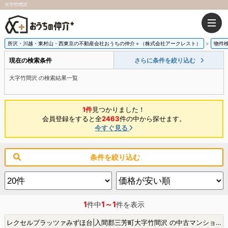
大字竹間沢
所沢・川越・東村山・西東京の不動産会社おうちの仲介＋（株式会社アークレスト）
物件
現在の検索条件
さらに条件を絞り込む
大字竹間沢 の検索結果一覧
1件
見つかりました！
会員登録をすると全
2463
件の中から探せます。
今すぐ見る
条件を絞り込む
1
1～1
件中
件を表示
レクセルプラッツァみずほ台|入間郡三芳町大字竹間沢 の中古マンション