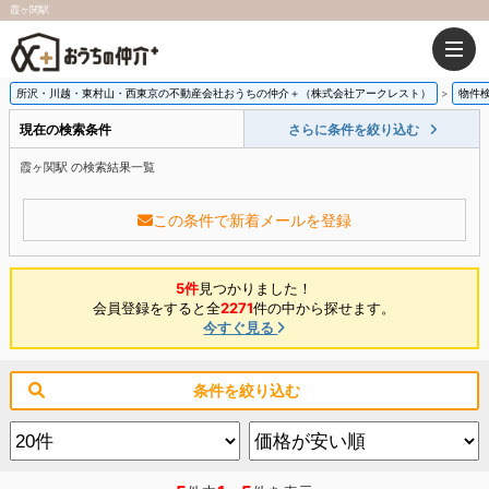
霞ヶ関駅
所沢・川越・東村山・西東京の不動産会社おうちの仲介＋（株式会社アークレスト）
物件
現在の検索条件
さらに条件を絞り込む
霞ヶ関駅 の検索結果一覧
この条件で新着メールを登録
5件
見つかりました！
会員登録をすると全
2271
件の中から探せます。
今すぐ見る
条件を絞り込む