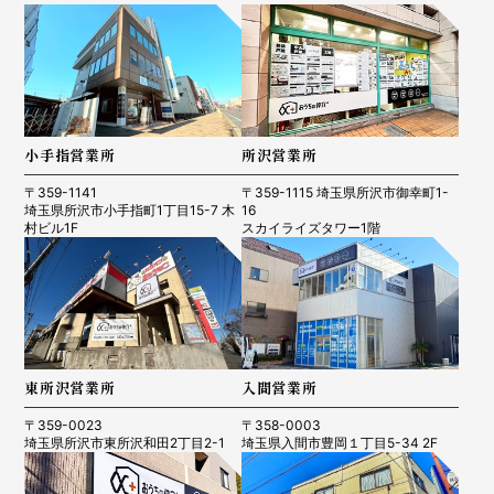
小手指営業所
所沢営業所
〒359-1141
〒359-1115 埼玉県所沢市御幸町1-
埼玉県所沢市小手指町1丁目15-7 木
16
村ビル1F
スカイライズタワー1階
東所沢営業所
入間営業所
〒359-0023
〒358-0003
埼玉県所沢市東所沢和田2丁目2-1
埼玉県入間市豊岡１丁目5-34 2F