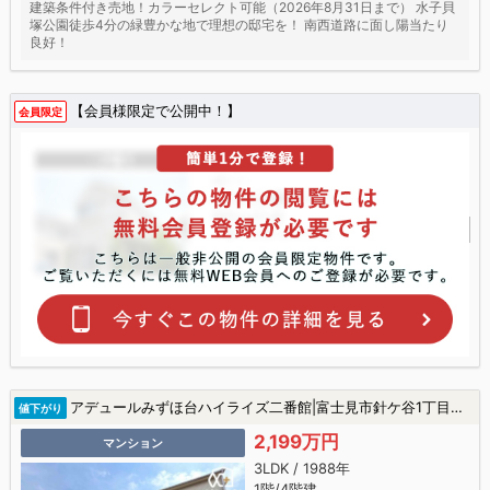
建築条件付き売地！カラーセレクト可能（2026年8月31日まで） 水子貝
塚公園徒歩4分の緑豊かな地で理想の邸宅を！ 南西道路に面し陽当たり
良好！
【会員様限定で公開中！】
会員限定
アデュールみずほ台ハイライズ二番館|富士見市針ケ谷1丁目の中古マンション
値下がり
2,199万円
マンション
3LDK / 1988年
1階/4階建