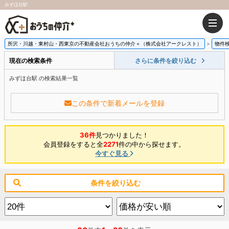
みずほ台駅
所沢・川越・東村山・西東京の不動産会社おうちの仲介＋（株式会社アークレスト）
物件
現在の検索条件
さらに条件を絞り込む
みずほ台駅 の検索結果一覧
この条件で新着メールを登録
36件
見つかりました！
会員登録をすると全
2271
件の中から探せます。
今すぐ見る
条件を絞り込む