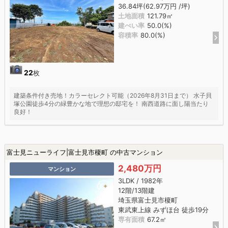
36.84坪(62.97万円 /坪)
土地面積
121.79㎡
建ぺい率
50.0(%)
容積率
80.0(%)
22
枚
建築条件付き売地！カラーセレクト可能（2026年8月31日まで） 水子貝
塚公園徒歩4分の緑豊かな地で理想の邸宅を！ 南西道路に面し陽当たり
良好！
富士見ニューライフ|富士見市榎町 の中古マンション
2,480万円
マンション
3LDK / 1982年
12階/13階建
埼玉県富士見市榎町
東武東上線 みずほ台 徒歩19分
専有面積
67.2㎡