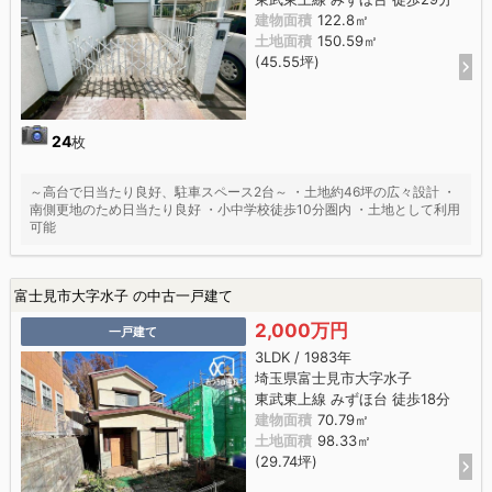
建物面積
122.8㎡
土地面積
150.59㎡
(45.55坪)
24
枚
～高台で日当たり良好、駐車スペース2台～ ・土地約46坪の広々設計 ・
南側更地のため日当たり良好 ・小中学校徒歩10分圏内 ・土地として利用
可能
富士見市大字水子 の中古一戸建て
2,000万円
一戸建て
3LDK / 1983年
埼玉県富士見市大字水子
東武東上線 みずほ台 徒歩18分
建物面積
70.79㎡
土地面積
98.33㎡
(29.74坪)