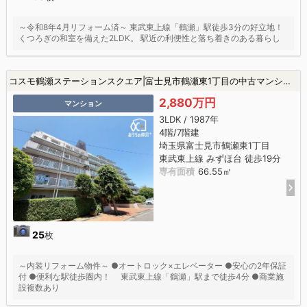
～令和8年4月リフォーム済～ 東武東上線「鶴瀬」駅徒歩3分の好立地！
くつろぎの和室を備えた2LDK。 駅近の利便性と落ち着きのある暮らし
コスモ鶴瀬ステーションスクエア|富士見市鶴瀬東1丁目の中古マンション
2,880万円
マンション
3LDK / 1987年
4階/7階建
埼玉県富士見市鶴瀬東1丁目
東武東上線 みずほ台 徒歩19分
専有面積
66.55㎡
25
枚
～内装リフォーム物件～ ●オートロック×エレベーター ●安心の2年保証
付 ●便利な駅徒歩圏内！ 東武東上線「鶴瀬」駅まで徒歩4分 ●商業施
設複数あり