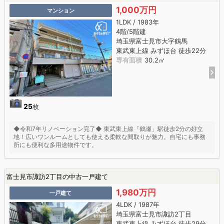
1,000万円
マンション
1LDK / 1983年
4階/5階建
埼玉県富士見市大字鶴馬
東武東上線 みずほ台 徒歩22分
専有面積
30.2㎡
25
枚
◆令和7年リノベーション完了◆ 東武東上線「鶴瀬」駅徒歩2分の好立
地！広いワンルームとしても使える柔軟な間取りが魅力。自宅にも事務
所にも便利な多用途物件です。
富士見市諏訪2丁目の中古一戸建て
1,980万円
一戸建て
4LDK / 1987年
埼玉県富士見市諏訪2丁目
東武東上線 みずほ台 徒歩29分