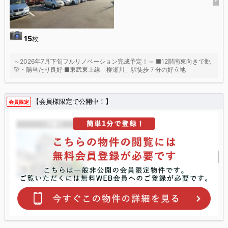
15
枚
～2026年7月下旬フルリノベーション完成予定！～ ■12階南東向きで眺
望・陽当たり良好 ■東武東上線「柳瀬川」駅徒歩７分の好立地
【会員様限定で公開中！】
会員限定