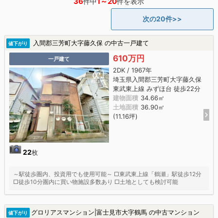
36
1～20
件中
件を表示
次の20件>>
入間郡三芳町大字藤久保 の中古一戸建て
値下がり
610万円
一戸建て
2DK / 1967年
埼玉県入間郡三芳町大字藤久保
東武東上線 みずほ台 徒歩22分
建物面積
34.66㎡
土地面積
36.90㎡
(11.16坪)
22
枚
～駅徒歩圏内、投資用でも使用可能～ □東武東上線「鶴瀬」駅徒歩12分
□徒歩10分圏内に買い物施設多数あり □土地としても検討可能
グロリアスマンション|富士見市大字鶴馬 の中古マンション
値下がり