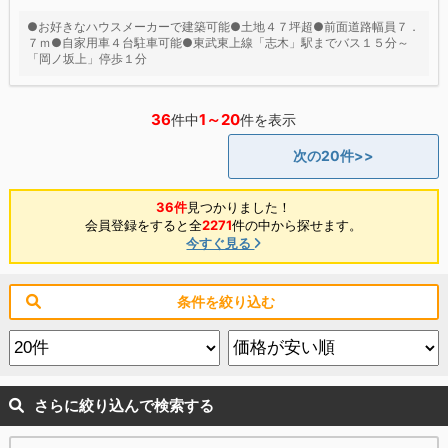
●お好きなハウスメーカーで建築可能●土地４７坪超●前面道路幅員７．
７ｍ●自家用車４台駐車可能●東武東上線「志木」駅までバス１５分～
「岡ノ坂上」停歩１分
36
1～20
件中
件を表示
次の20件>>
36件
見つかりました！
会員登録をすると全
2271
件の中から探せます。
今すぐ見る
条件を絞り込む
さらに絞り込んで検索する