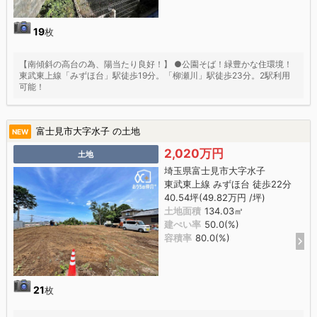
19
枚
【南傾斜の高台の為、陽当たり良好！】 ●公園そば！緑豊かな住環境！
東武東上線「みずほ台」駅徒歩19分。「柳瀬川」駅徒歩23分。2駅利用
可能！
富士見市大字水子 の土地
NEW
2,020万円
土地
埼玉県富士見市大字水子
東武東上線 みずほ台 徒歩22分
40.54坪(49.82万円 /坪)
土地面積
134.03㎡
建ぺい率
50.0(%)
容積率
80.0(%)
21
枚