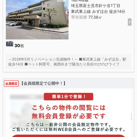
埼玉県富士見市針ケ谷1丁目
東武東上線 みずほ台 徒歩14分
専有面積
77.38㎡
30
枚
～2026年5月リノベーション完成物件！～ ■東武東上線「みずほ台」駅
徒歩14分 ■ペット飼育可、南西向きで陽当たり良好のびのびライフ
【会員様限定で公開中！】
会員限定