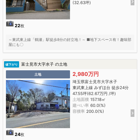
(32.63坪)
22
枚
～東武東上線「鶴瀬」駅徒歩8分の好立地！～ ■地下スペース有！趣味部
屋にも〇
富士見市大字水子 の土地
値下がり
2,980万円
土地
埼玉県富士見市大字水子
東武東上線 みずほ台 徒歩24分
47.55坪(62.67万円 /坪)
土地面積
157.18㎡
建ぺい率
60.0(%)
容積率
200.0(%)
24
枚