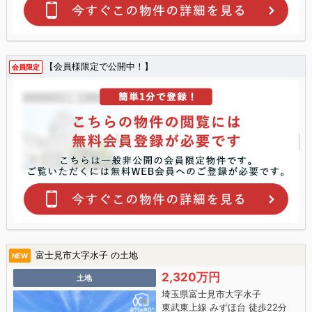
【会員様限定で公開中！】
会員限定
富士見市大字水子 の土地
NEW
2,320万円
土地
埼玉県富士見市大字水子
東武東上線 みずほ台 徒歩22分