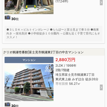
(17.24坪)
30
枚
●３ＬＤＫ＋ビルトインガレージ ●ららぽーと富士見まで車５分 ●南東
向き ～採光良好 ●小学校徒歩１０分圏内 ～公園も近く子育て世代にもオ
ススメ！
クリオ鶴瀬壱番館|富士見市鶴瀬東2丁目の中古マンション
2,880万円
マンション
2LDK / 1998年
2階/7階建
埼玉県富士見市鶴瀬東2丁目
東武東上線 みずほ台 徒歩26分
専有面積
56.27㎡
30
枚