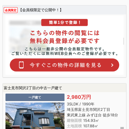
【会員様限定で公開中！】
会員限定
富士見市関沢2丁目の中古一戸建て
2,980万円
一戸建て
3SLDK / 1990年
埼玉県富士見市関沢2丁目
東武東上線 みずほ台 徒歩18分
建物面積
154.93㎡
土地面積
107.88㎡