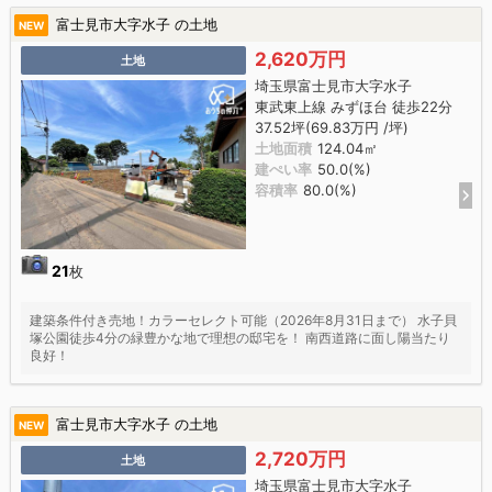
富士見市大字水子 の土地
NEW
2,620万円
土地
埼玉県富士見市大字水子
東武東上線 みずほ台 徒歩22分
37.52坪(69.83万円 /坪)
土地面積
124.04㎡
建ぺい率
50.0(%)
容積率
80.0(%)
21
枚
建築条件付き売地！カラーセレクト可能（2026年8月31日まで） 水子貝
塚公園徒歩4分の緑豊かな地で理想の邸宅を！ 南西道路に面し陽当たり
良好！
富士見市大字水子 の土地
NEW
2,720万円
土地
埼玉県富士見市大字水子