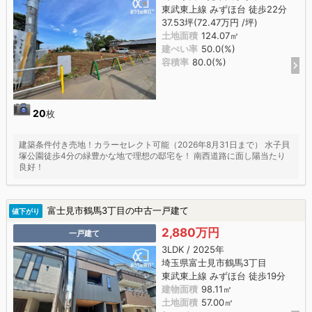
東武東上線 みずほ台 徒歩22分
37.53坪(72.47万円 /坪)
土地面積
124.07㎡
建ぺい率
50.0(%)
容積率
80.0(%)
20
枚
建築条件付き売地！カラーセレクト可能（2026年8月31日まで） 水子貝
塚公園徒歩4分の緑豊かな地で理想の邸宅を！ 南西道路に面し陽当たり
良好！
富士見市鶴馬3丁目の中古一戸建て
値下がり
2,880万円
一戸建て
3LDK / 2025年
埼玉県富士見市鶴馬3丁目
東武東上線 みずほ台 徒歩19分
建物面積
98.11㎡
土地面積
57.00㎡