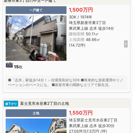
新座市東3丁目の中古一戸建て
1,500万円
一戸建て
3DK / 1974年
埼玉県新座市東3丁目
東武東上線 志木 徒歩14分
建物面積
50.11㎡
土地面積
48.66㎡
(14.72坪)
15
枚
■「志木」駅徒歩14分！～住環境良好な3DK ■将来的な資産運用やリノ
ベーションのベースにも。 ■新座市東の閑静なエリアで新生活。
富士見市水谷東2丁目の土地
値下がり
1,550万円
土地
埼玉県富士見市水谷東2丁目
東武東上線 志木 徒歩30分
27.05坪(57.3万円 /坪)