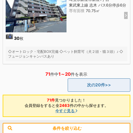
東武東上線 志木 バス6分停歩6分
専有面積
70.75㎡
30
枚
◇オートロック・宅配BOX完備 ◇ペット飼育可（犬２頭・猫３頭）♪ ◇
フュージョンキャンパスあり
71
1～20
件中
件を表示
次の20件>>
71件
見つかりました！
会員登録をすると全
2463
件の中から探せます。
今すぐ見る
条件を絞り込む