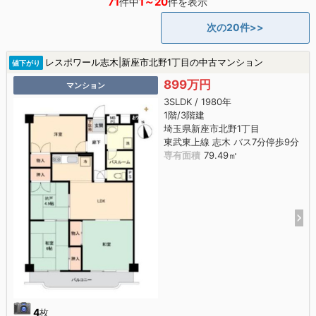
71
1～20
件中
件を表示
次の20件>>
レスポワール志木|新座市北野1丁目の中古マンション
値下がり
899万円
マンション
3SLDK / 1980年
1階/3階建
埼玉県新座市北野1丁目
東武東上線 志木 バス7分停歩9分
専有面積
79.49㎡
4
枚