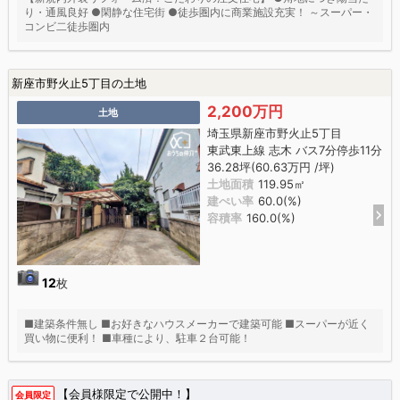
り・通風良好 ●閑静な住宅街 ●徒歩圏内に商業施設充実！ ～スーパー・
コンビ二徒歩圏内
新座市野火止5丁目の土地
2,200万円
土地
埼玉県新座市野火止5丁目
東武東上線 志木 バス7分停歩11分
36.28坪(60.63万円 /坪)
土地面積
119.95㎡
建ぺい率
60.0(%)
容積率
160.0(%)
12
枚
■建築条件無し ■お好きなハウスメーカーで建築可能 ■スーパーが近く
買い物に便利！ ■車種により、駐車２台可能！
【会員様限定で公開中！】
会員限定