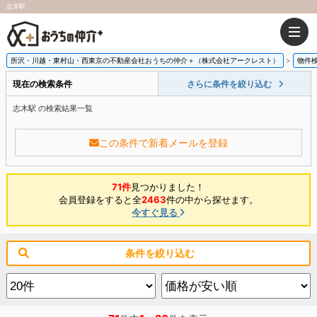
志木駅
所沢・川越・東村山・西東京の不動産会社おうちの仲介＋（株式会社アークレスト）
物件
現在の検索条件
さらに条件を絞り込む
志木駅 の検索結果一覧
この条件で新着メールを登録
71件
見つかりました！
会員登録をすると全
2463
件の中から探せます。
今すぐ見る
条件を絞り込む