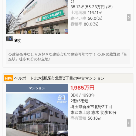
分
35.12坪(55.23万円 /坪)
土地面積
116.11㎡
建ぺい率
50.0(%)
容積率
80.0(%)
9
枚
◇建築条件なし☆お好きな建築会社で建築可能です！ ◇JR武蔵野線『新
座駅』徒歩16分の好立地♪
ベルポート志木|新座市北野2丁目の中古マンション
NEW
1,985万円
マンション
3DK / 1993年
2階/5階建
埼玉県新座市北野2丁目
東武東上線 志木 徒歩16分
専有面積
56.16㎡