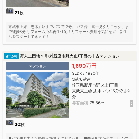
21
枚
東武東上線「志木」駅までバスで12分。 バス停「富士見クリニック」ま
で徒歩3分 リフォーム済み再生住宅！リフォーム費用を気にせず、新生
活をスタートできます！
野火止団地１号棟|新座市野火止1丁目の中古マンション
値下がり
1,690万円
マンション
3LDK / 1980年
5階/8階建
埼玉県新座市野火止1丁目
東武東上線 志木 バス15分停歩9
分
専有面積
75.86㎡
30
枚
■バス便充実☆３路線へ快適アクセスＯＫ！ ■商業施設が充実し日々の