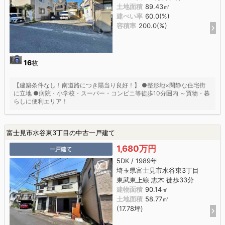
土地面積
89.43㎡
建ぺい率
60.0(%)
容積率
200.0(%)
16
枚
【建築条件なし！南道路につき陽当り良好！】 ●整形地×閑静な住宅街
に立地 ●病院・小学校・スーパー・コンビニ等徒歩10分圏内 ～買物・暮
らしに便利エリア！
富士見市水谷東3丁目の中古一戸建て
1,680万円
一戸建て
5DK / 1989年
埼玉県富士見市水谷東3丁目
東武東上線 志木 徒歩33分
建物面積
90.14㎡
土地面積
58.77㎡
(17.78坪)