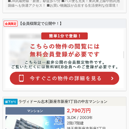
■JR武蔵野線「新座」駅徒歩17分 ■バス便も充実！東武東上線や西武池
袋線へも快適アクセス！ ■お買い物施設が点在する生活便利な住環境！
【会員様限定で公開中！】
会員限定
ラヴィドール志木|新座市新座1丁目の中古マンション
値下がり
2,790万円
マンション
3LDK / 2003年
2階/7階建
埼玉県新座市新座1丁目