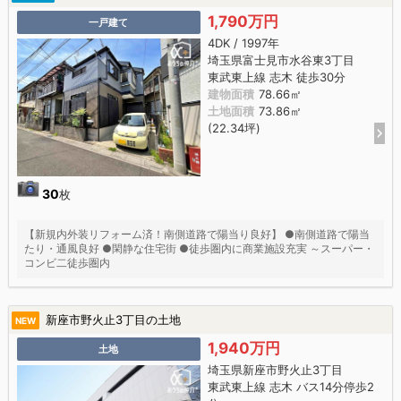
1,790万円
一戸建て
4DK / 1997年
埼玉県富士見市水谷東3丁目
東武東上線 志木 徒歩30分
建物面積
78.66㎡
土地面積
73.86㎡
(22.34坪)
30
枚
【新規内外装リフォーム済！南側道路で陽当り良好】 ●南側道路で陽当
たり・通風良好 ●閑静な住宅街 ●徒歩圏内に商業施設充実 ～スーパー・
コンビ二徒歩圏内
新座市野火止3丁目の土地
NEW
1,940万円
土地
埼玉県新座市野火止3丁目
東武東上線 志木 バス14分停歩2