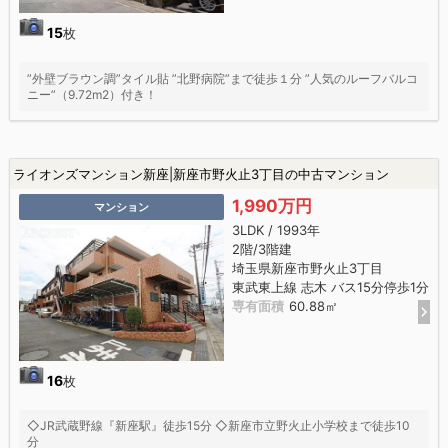
15
枚
”外壁ブラウン調”タイル貼 ”北野病院”まで徒歩１分 ”人気のルーフバルコ
ニー”（9.72m2）付き！
ライオンズマンション新座|新座市野火止3丁目の中古マンション
1,990万円
マンション
3LDK / 1993年
2階/3階建
埼玉県新座市野火止3丁目
東武東上線 志木 バス15分停歩1分
専有面積
60.88㎡
16
枚
◇JR武蔵野線『新座駅』徒歩15分 ◇新座市立野火止小学校まで徒歩10
分