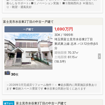
暮らしをサポート♪ ■リノベーション実施！ ■５階南西向き ☆陽当た
り・眺望・通風良好
富士見市水谷東2丁目の中古一戸建て
1,690万円
一戸建て
3DK / 1995年
埼玉県富士見市水谷東2丁目
東武東上線 志木 バス12分停歩5
分
建物面積
70.37㎡
土地面積
61.15㎡
(18.5坪)
30
枚
～2026年3月完成済リフォーム物件！～ ●徒歩圏内に商業施設多数あり
ます ●収納スペース豊富です ●水谷東公民館が近くにあります
富士見市水谷東3丁目の中古一戸建て
値下がり