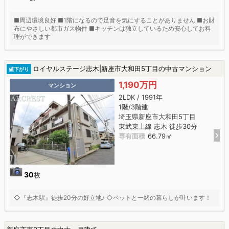
■周辺環境良好 ■1階になるので足音を気にすることがありません ■お財
布にやさしい都市ガス物件 ■キッチンは独立しているため安心してお料
理ができます
ロイヤルステージ志木|新座市大和田5丁目の中古マンション
値下がり
1,190万円
マンション
2LDK / 1991年
1階/3階建
埼玉県新座市大和田5丁目
東武東上線 志木 徒歩30分
専有面積
66.79㎡
30
枚
◇『志木駅』徒歩20分の好立地♪ ◇ペットと一緒の暮らしが叶います！