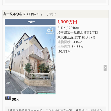
富士見市水谷東3丁目の中古一戸建て
1,999万円
一戸建て
3LDK / 2010年
埼玉県富士見市水谷東3丁目
東武東上線 志木 徒歩32分
建物面積
81.15㎡
土地面積
54.66㎡
(16.53坪)
30
枚
【新規内外装リフォーム済！こだわりの注文住宅】 ●角地につき陽当た