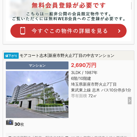
モアコート志木|新座市野火止7丁目の中古マンション
値下がり
2,690万円
マンション
3LDK / 1987年
6階/10階建
埼玉県新座市野火止7丁目
東武東上線 志木 バス10分停歩1分
専有面積
72㎡
30
枚